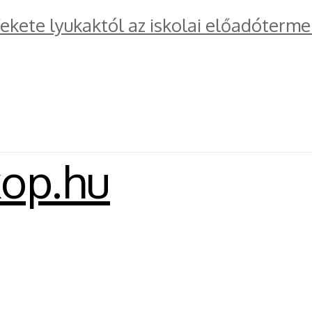
kete lyukaktól az iskolai előadóterme
kop.hu