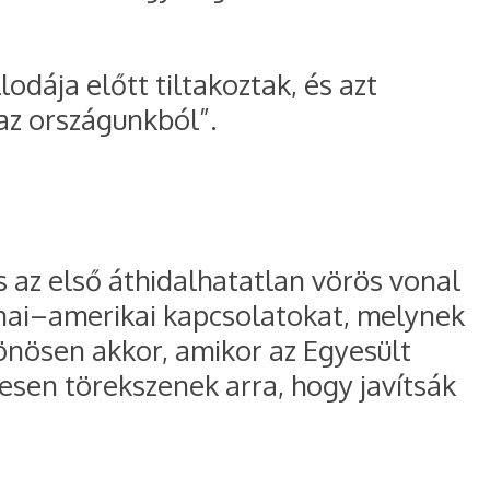
odája előtt tiltakoztak, és azt
 az országunkból”.
s az első áthidalhatatlan vörös vonal
kínai–amerikai kapcsolatokat, melynek
lönösen akkor, amikor az Egyesült
esen törekszenek arra, hogy javítsák