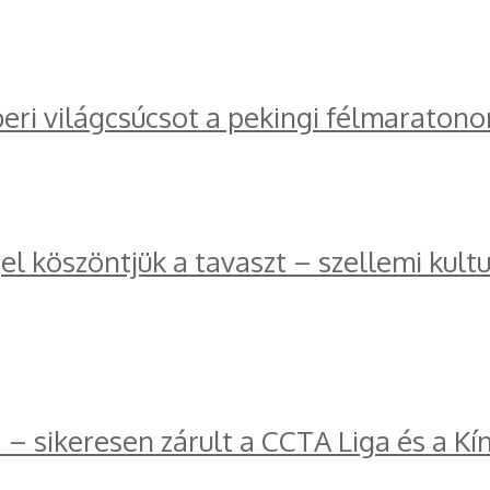
ri világcsúcsot a pekingi félmaratono
l köszöntjük a tavaszt – szellemi kul
a – sikeresen zárult a CCTA Liga és a K