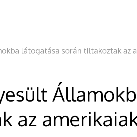
mokba látogatása során tiltakoztak az 
gyesült Államok
ak az amerikaia