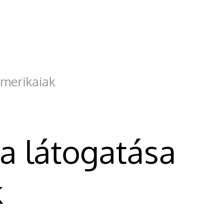
amerikaiak
ba látogatása
k