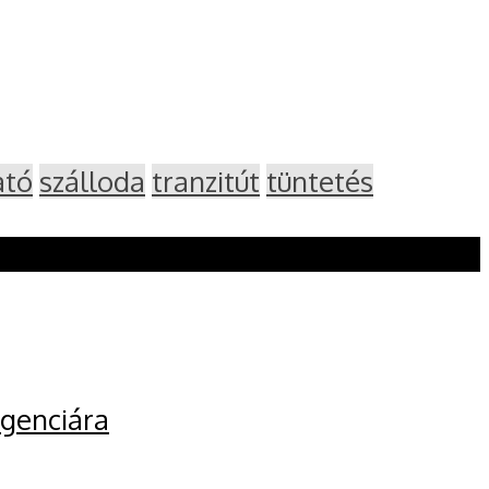
ató
szálloda
tranzitút
tüntetés
igenciára