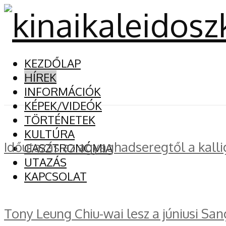
KEZDŐLAP
HÍREK
INFORMÁCIÓK
KÉPEK/VIDEÓK
TÖRTÉNETEK
KULTÚRA
Időutazás az agyaghadseregtől a kalli
GASZTRONÓMIA
UTAZÁS
KAPCSOLAT
Tony Leung Chiu-wai lesz a júniusi San