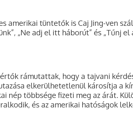
amerikai tüntetők is Caj Jing-ven száll
nk”, „Ne adj el itt háborút” és „Tűnj el
kértők rámutattak, hogy a tajvani kérdé
utazása elkerülhetetlenül károsítja a 
ai nép többsége fizeti meg az árát. Kü
lkodik, és az amerikai hatóságok lelk