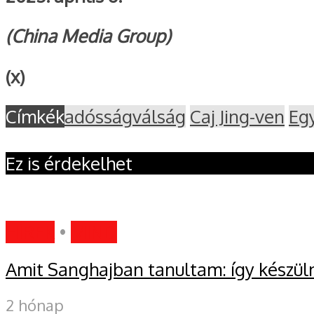
(China Media Group)
(x)
Címkék
adósságválság
Caj Jing-ven
Eg
Ez is érdekelhet
HÍREK
•
MIND
Amit Sanghajban tanultam: így készül
2 hónap