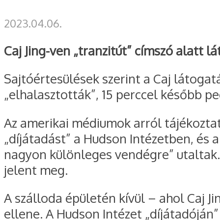
2023.04.06.
Caj Jing-ven „tranzitút” címszó alatt l
Sajtóértesülések szerint a Caj látogat
„elhalasztották”, 15 perccel később pe
Az amerikai médiumok arról tájékoztat
„díjátadást” a Hudson Intézetben, és 
nagyon különleges vendégre” utaltak. 
jelent meg.
A szálloda épületén kívül – ahol Caj J
ellene. A Hudson Intézet „díjátadóján” 