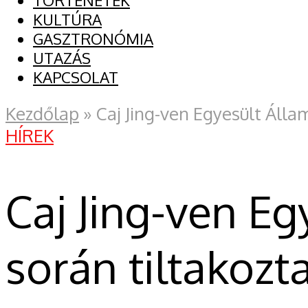
TÖRTÉNETEK
KULTÚRA
GASZTRONÓMIA
UTAZÁS
KAPCSOLAT
Kezdőlap
»
Caj Jing-ven Egyesült Álla
HÍREK
Caj Jing-ven E
során tiltakozt