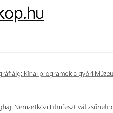
gráfiáig: Kínai programok a győri Múze
ghaji Nemzetközi Filmfesztivál zsűrieln