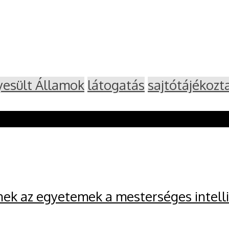
yesült Államok
látogatás
sajtótájékozt
nek az egyetemek a mesterséges intell