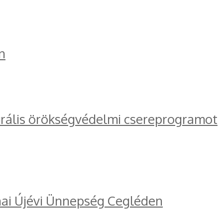
n
turális örökségvédelmi csereprogramot
ínai Újévi Ünnepség Cegléden