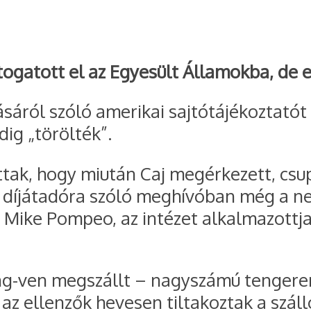
átogatott el az Egyesült Államokba, de e
ásáról szóló amerikai sajtótájékoztatót
dig „törölték”.
tak, hogy miután Caj megérkezett, csup
a díjátadóra szóló meghívóban még a ne
Mike Pompeo, az intézet alkalmazottja
ing-ven megszállt – nagyszámú tengeren
az ellenzők hevesen tiltakoztak a száll