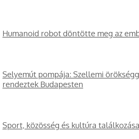
Humanoid robot döntötte meg az embe
Selyemút pompája: Szellemi örökségge
rendeztek Budapesten
Sport, közösség és kultúra találkozás