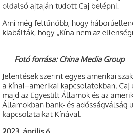
oldalsó ajtaján tudott Caj belépni.
Ami még feltűnőbb, hogy háborúellenes 
kiabálták, hogy „Kína nem az ellenségü
Fotó forrása: China Media Group
Jelentések szerint egyes amerikai sza
a kínai–amerikai kapcsolatokban. Caj 
majd az Egyesült Államok és az amerik
Államokban bank- és adósságválság ura
kapcsolataikat Kínával.
2023. április 6.