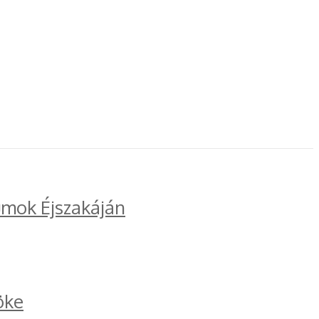
umok Éjszakáján
öke