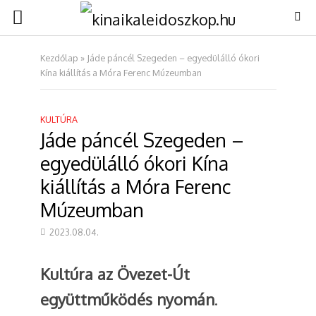
Kezdőlap
»
Jáde páncél Szegeden – egyedülálló ókori
Kína kiállítás a Móra Ferenc Múzeumban
KULTÚRA
Jáde páncél Szegeden –
egyedülálló ókori Kína
kiállítás a Móra Ferenc
Múzeumban
2023.08.04.
Kultúra az Övezet-Út
együttműködés nyomán
.