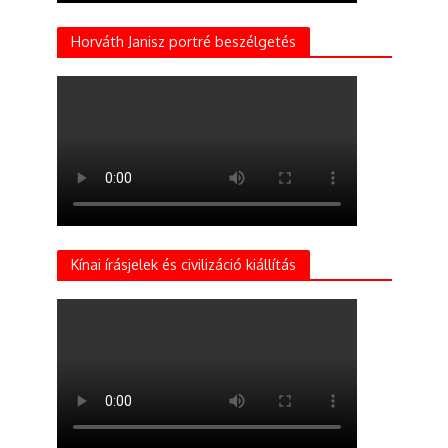
Horváth Janisz portré beszélgetés
Kínai írásjelek és civilizáció kiállítás