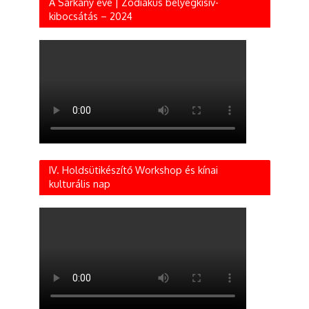
A Sárkány éve | Zodiákus bélyegkisív-
kibocsátás – 2024
IV. Holdsütikészítő Workshop és kínai
kulturális nap