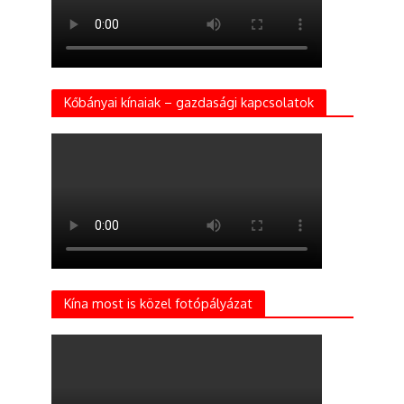
Kőbányai kínaiak – gazdasági kapcsolatok
Kína most is közel fotópályázat