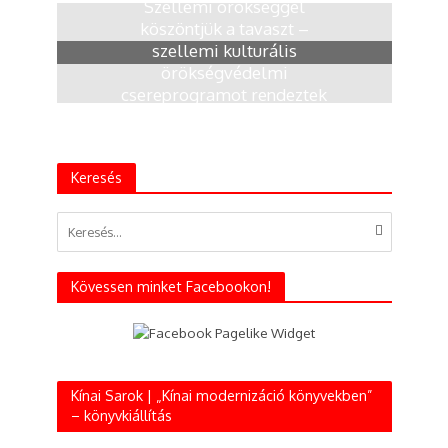
Szellemi örökséggel
köszöntjük a tavaszt –
szellemi kulturális
örökségvédelmi
csereprogramot rendeztek
Budapesten
6 hónap
Keresés
Kövessen minket Facebookon!
Kínai Sarok | „Kínai modernizáció könyvekben”
– könyvkiállítás