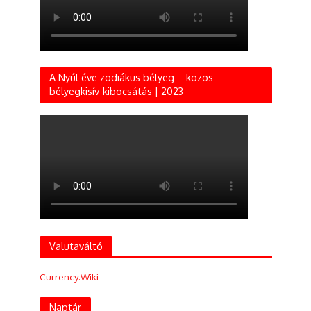
A Nyúl éve zodiákus bélyeg – közös
bélyegkisív-kibocsátás | 2023
Valutaváltó
Currency.Wiki
Naptár