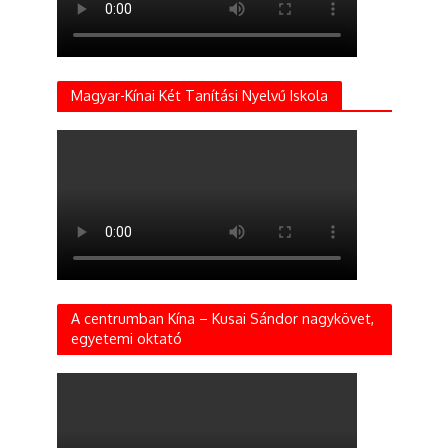
Magyar-Kínai Két Tanítási Nyelvű Iskola
A centrumban Kína – Kusai Sándor nagykövet,
egyetemi oktató