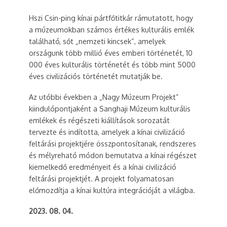
Hszi Csin-ping kínai pártfőtitkár rámutatott, hogy
a múzeumokban számos értékes kulturális emlék
található, sőt „nemzeti kincsek”, amelyek
országunk több millió éves emberi történetét, 10
000 éves kulturális történetét és több mint 5000
éves civilizációs történetét mutatják be.
Az utóbbi években a „Nagy Múzeum Projekt”
kiindulópontjaként a Sanghaji Múzeum kulturális
emlékek és régészeti kiállítások sorozatát
tervezte és indította, amelyek a kínai civilizáció
feltárási projektjére összpontosítanak, rendszeres
és mélyreható módon bemutatva a kínai régészet
kiemelkedő eredményeit és a kínai civilizáció
feltárási projektjét. A projekt folyamatosan
előmozdítja a kínai kultúra integrációját a világba.
2023. 08. 04.