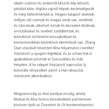
idején számos hu emberről készült kép készült,
például kőre, téglára rajzolt képek, kerámiafigurák
és még falfestmények is. Hegyes kalapot viselnek,
mélyen ülő szemük és magas orruk van, zenélnek
és táncolnak, alkoholt isznak és kincseket kínálnak,
oroszlánokat és tevéket szelídítettek, és
különböző történelmi korszakokban és
kontextusokban különböző identitásuk van. Zhang
Qian utazását követően Kína folyamatos cseréket
folytatott a nyugati régiókkal, és az ottani huk is
gyakrabban jutottak el Szecsuánba és más
helyekre. A hu néppel folytatott kapcsolat új
kulturális tényezőket adott a Han-dinasztia
művészeti alkotásaihoz.
Magyarország az első európai ország, amely
Kínával és Kína fontos kereskedelmi partnereivel
közösen építi az Övezetet és Út kezdeményezést.