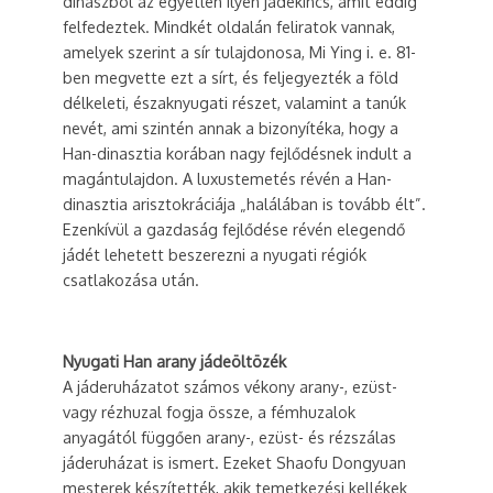
dinaszból az egyetlen ilyen jádekincs, amit eddig
felfedeztek. Mindkét oldalán feliratok vannak,
amelyek szerint a sír tulajdonosa, Mi Ying i. e. 81-
ben megvette ezt a sírt, és feljegyezték a föld
délkeleti, északnyugati részet, valamint a tanúk
nevét, ami szintén annak a bizonyítéka, hogy a
Han-dinasztia korában nagy fejlődésnek indult a
magántulajdon. A luxustemetés révén a Han-
dinasztia arisztokráciája „halálában is tovább élt”.
Ezenkívül a gazdaság fejlődése révén elegendő
jádét lehetett beszerezni a nyugati régiók
csatlakozása után.
Nyugati Han arany jádeöltözék
A jáderuházatot számos vékony arany-, ezüst-
vagy rézhuzal fogja össze, a fémhuzalok
anyagától függően arany-, ezüst- és rézszálas
jáderuházat is ismert. Ezeket Shaofu Dongyuan
mesterek készítették, akik temetkezési kellékek