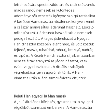
létrehozására specializálódtak, és csak császárok,
magas rangú nemesek és különleges
adományozók vehették igénybe szolgáltatásaikat.
A későbbi Han-dinasztia rituáléinak könyve szerint
a császár aranyszálas jáderuhát használt. Előkelő
nők ezüstszálú jáderuhát használtak, a nemesek
pedig rézszálút. A teljes jáderuházat a Nyugati
Han-dinasztia közepén jelent meg, és volt köztük
fejfedő, maszk, ruhafelső, ruhaujj, kesztyű, nadrág
és cipő is. A Keleti Han-dinasztia sírjaiban azonban
nem találtak aranyszálas jáderuházatot, csak
ezüst vagy rézszálasat. A rituális szabályok
végrehajtása igen szigorúnak tűnik. A Han-
dinasztia után a jáde sírmellékletek eltűntek.
Keleti Han agyag Hu Man maszk
A „hu” általános kifejezés, gyakran utal a nyugati
régiókból származó emberekre. A Han-dinasztia