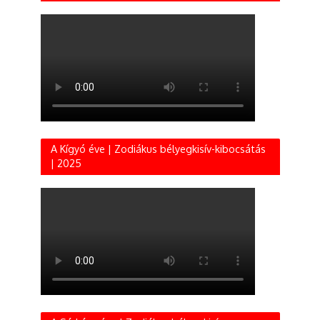
A Kígyó éve | Zodiákus bélyegkisív-kibocsátás
| 2025