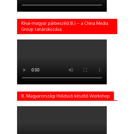
Kínai-magyar párbeszéd (II.) – a China Media
Group tanácskozása
III. Magyarországi Holdsüti készítő Workshop