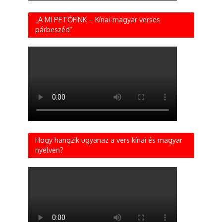
„A MI PETŐFINK – Kínai-magyar verses
párbeszéd”
Hogy hangzik ugyanaz a vers kínai és magyar
nyelven?