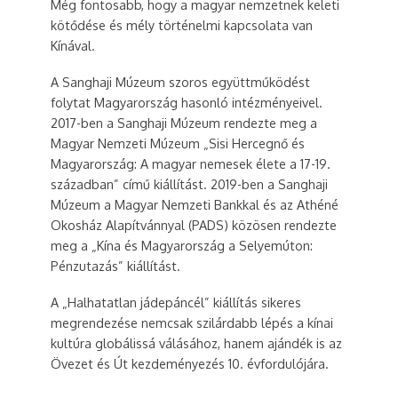
Még fontosabb, hogy a magyar nemzetnek keleti
kötődése és mély történelmi kapcsolata van
Kínával.
A Sanghaji Múzeum szoros együttműködést
folytat Magyarország hasonló intézményeivel.
2017-ben a Sanghaji Múzeum rendezte meg a
Magyar Nemzeti Múzeum „Sisi Hercegnő és
Magyarország: A magyar nemesek élete a 17-19.
században” című kiállítást. 2019-ben a Sanghaji
Múzeum a Magyar Nemzeti Bankkal és az Athéné
Okosház Alapítvánnyal (PADS) közösen rendezte
meg a „Kína és Magyarország a Selyemúton:
Pénzutazás” kiállítást.
A „Halhatatlan jádepáncél” kiállítás sikeres
megrendezése nemcsak szilárdabb lépés a kínai
kultúra globálissá válásához, hanem ajándék is az
Övezet és Út kezdeményezés 10. évfordulójára.