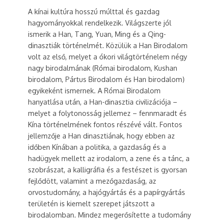
A kínai kultúra hosszú múlttal és gazdag
hagyományokkal rendelkezik. Világszerte jól
ismerik a Han, Tang, Yuan, Ming és a Qing-
dinasztiák történelmét. Közülük a Han Birodalom
volt az első, melyet a ókori világtörténelem négy
nagy birodalmának (Római birodalom, Kushan
birodalom, Pártus Birodalom és Han birodalom)
egyikeként ismernek. A Római Birodalom
hanyatlása után, a Han-dinasztia civilizációja –
melyet a folytonosság jellemez – fennmaradt és
Kína történelmének fontos részévé vált. Fontos
jellemzője a Han dinasztiának, hogy ebben az
időben Kínában a politika, a gazdaság és a
hadügyek mellett az irodalom, a zene és a tánc, a
szobrászat, a kalligráfia és a festészet is gyorsan
fejlődött, valamint a mezőgazdaság, az
orvostudomány, a hajógyártás és a papírgyártás
területén is kiemelt szerepet játszott a
birodalomban. Mindez megerősítette a tudomány