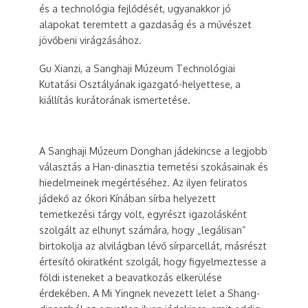
és a technológia fejlődését, ugyanakkor jó
alapokat teremtett a gazdaság és a művészet
jövőbeni virágzásához.
Gu Xianzi, a Sanghaji Múzeum Technológiai
Kutatási Osztályának igazgató-helyettese, a
kiállítás kurátorának ismertetése.
A Sanghaji Múzeum Donghan jádekincse a legjobb
választás a Han-dinasztia temetési szokásainak és
hiedelmeinek megértéséhez. Az ilyen feliratos
jádekő az ókori Kínában sírba helyezett
temetkezési tárgy volt, egyrészt igazolásként
szolgált az elhunyt számára, hogy „legálisan”
birtokolja az alvilágban lévő sírparcellát, másrészt
értesítő okiratként szolgál, hogy figyelmeztesse a
földi isteneket a beavatkozás elkerülése
érdekében. A Mi Yingnek nevezett lelet a Shang-