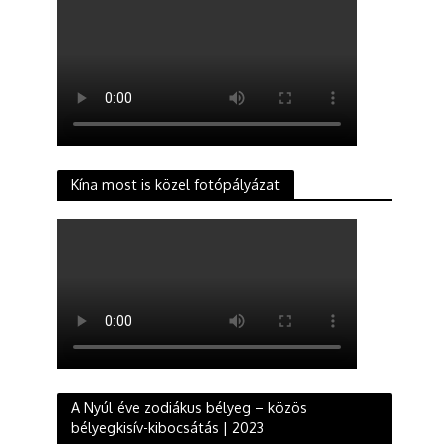
Kína most is közel fotópályázat
A Nyúl éve zodiákus bélyeg – közös
bélyegkisív-kibocsátás | 2023