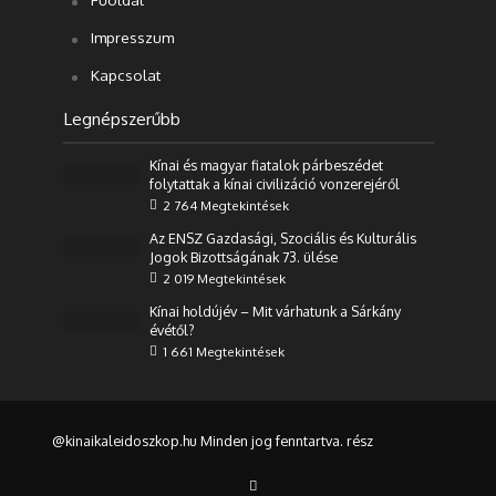
Impresszum
Kapcsolat
Legnépszerűbb
Kínai és magyar fiatalok párbeszédet
folytattak a kínai civilizáció vonzerejéről
2 764 Megtekintések
Az ENSZ Gazdasági, Szociális és Kulturális
Jogok Bizottságának 73. ülése
2 019 Megtekintések
Kínai holdújév – Mit várhatunk a Sárkány
évétől?
1 661 Megtekintések
@kinaikaleidoszkop.hu Minden jog fenntartva. rész