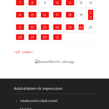
7
8
9
10
11
12
13
2
14
15
16
17
18
19
0
21
22
23
24
25
26
27
28
29
30
31
« júl
szept »
Adatvédelem és impresszum
Adatkezelési tájékoztató
Főoldal