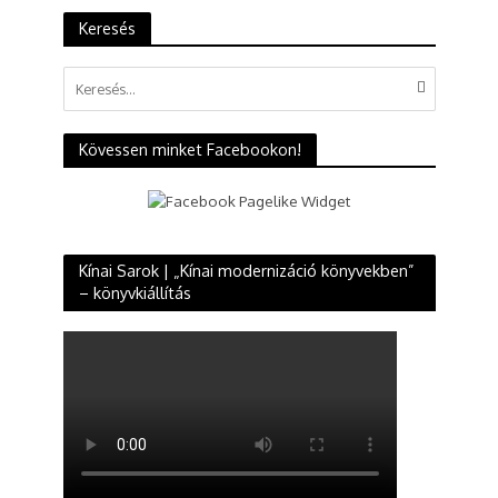
Keresés
Kövessen minket Facebookon!
Kínai Sarok | „Kínai modernizáció könyvekben”
– könyvkiállítás