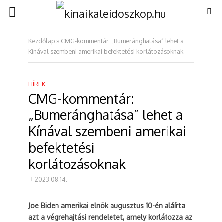
Kezdőlap
»
CMG-kommentár: „Bumeránghatása” lehet a
Kínával szembeni amerikai befektetési korlátozásoknak
HÍREK
CMG-kommentár:
„Bumeránghatása” lehet a
Kínával szembeni amerikai
befektetési
korlátozásoknak
2023.08.14.
Joe Biden amerikai elnök augusztus 10-én aláírta
azt a végrehajtási rendeletet, amely korlátozza az