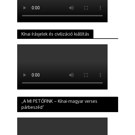
Kínai írásjelek és civilizáció kiállítás
„A MI PETŐFINK – Kínai-magyar verses
párbeszéd”