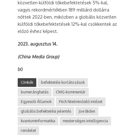
közvetlen külföldi tőkebefektetések 5%-kal,
vagyis rekordmértékben 189 milliárd dollárra
nőttek 2022-ben, miközben a globális közvetlen
külföldi tőkebefektetések 12%-kal csökkentek az
előző évhez képest.
2023. augusztus 14.
(China Media Group)
(x)
Címkék
befektetési korlátozások
bumeránghatás
CMG-kommentár
Egyesült Államok
Fitch hitelminősítő intézet
globális befektetési jelentés
Joe Biden
kvantuminformatika
mesterséges intelligencia
rendelet