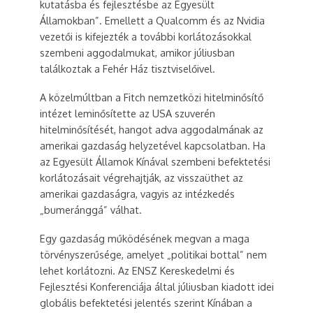
kutatásba és fejlesztésbe az Egyesült
Államokban”. Emellett a Qualcomm és az Nvidia
vezetői is kifejezték a további korlátozásokkal
szembeni aggodalmukat, amikor júliusban
találkoztak a Fehér Ház tisztviselőivel.
A közelmúltban a Fitch nemzetközi hitelminősítő
intézet leminősítette az USA szuverén
hitelminősítését, hangot adva aggodalmának az
amerikai gazdaság helyzetével kapcsolatban. Ha
az Egyesült Államok Kínával szembeni befektetési
korlátozásait végrehajtják, az visszaüthet az
amerikai gazdaságra, vagyis az intézkedés
„bumeránggá” válhat.
Egy gazdaság működésének megvan a maga
törvényszerűsége, amelyet „politikai bottal” nem
lehet korlátozni. Az ENSZ Kereskedelmi és
Fejlesztési Konferenciája által júliusban kiadott idei
globális befektetési jelentés szerint Kínában a