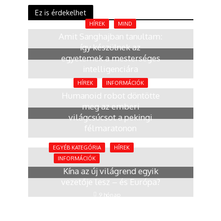
Ez is érdekelhet
HÍREK
MIND
Amit Sanghajban tanultam:
így készülnek az
egyetemek a mesterséges
intelligenciára
2 hónap
HÍREK
INFORMÁCIÓK
Humanoid robot döntötte
meg az emberi
világcsúcsot a pekingi
félmaratonon
4 hónap
EGYÉB KATEGÓRIA
HÍREK
INFORMÁCIÓK
Kína az új világrend egyik
vezetője lesz – és Európa?
9 hónap