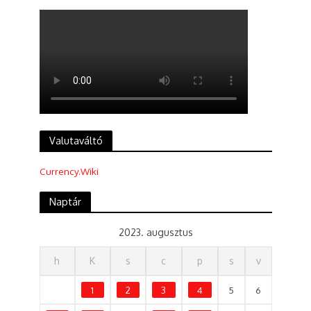
Valutaváltó
Currency.Wiki
Naptár
2023. augusztus
h
K
s
c
p
s
v
1
2
3
4
5
6