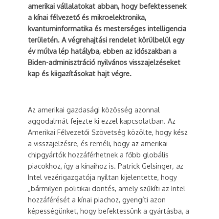
amerikai vállalatokat abban, hogy befektessenek
a kínai félvezető és mikroelektronika,
kvantuminformatika és mesterséges intelligencia
területén. A végrehajtási rendelet körülbelül egy
év múlva lép hatályba, ebben az időszakban a
Biden-adminisztráció nyilvános visszajelzéseket
kap és kiigazításokat hajt végre.
Az amerikai gazdasági közösség azonnal
aggodalmát fejezte ki ezzel kapcsolatban. Az
Amerikai Félvezetői Szövetség közölte, hogy kész
a visszajelzésre, és reméli, hogy az amerikai
chipgyártók hozzáférhetnek a főbb globális
piacokhoz, így a kínaihoz is. Patrick Gelsinger
, a
z
Intel vezérigazgatója nyíltan kijelentette, hogy
„bármilyen politikai döntés, amely szűkíti az Intel
hozzáférését a kínai piachoz, gyengíti azon
képességünket, hogy befektessünk a gyártásba, a