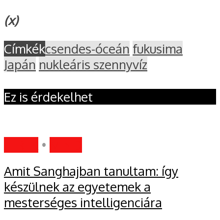
(x)
Címkék
csendes-óceán
fukusima
Japán
nukleáris szennyvíz
Ez is érdekelhet
HÍREK
•
MIND
Amit Sanghajban tanultam: így
készülnek az egyetemek a
mesterséges intelligenciára