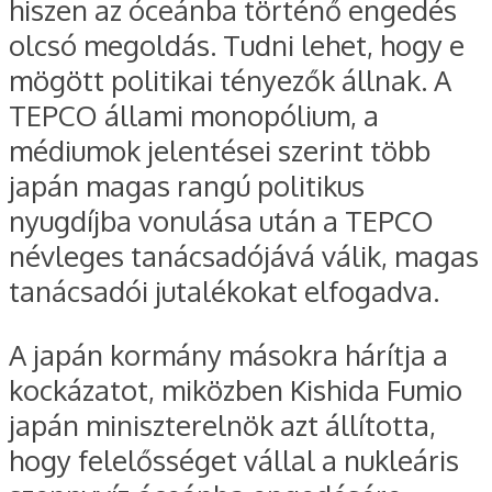
hiszen az óceánba történő engedés
olcsó megoldás. Tudni lehet, hogy e
mögött politikai tényezők állnak. A
TEPCO állami monopólium, a
médiumok jelentései szerint több
japán magas rangú politikus
nyugdíjba vonulása után a TEPCO
névleges tanácsadójává válik, magas
tanácsadói jutalékokat elfogadva.
A japán kormány másokra hárítja a
kockázatot, miközben Kishida Fumio
japán miniszterelnök azt állította,
hogy felelősséget vállal a nukleáris