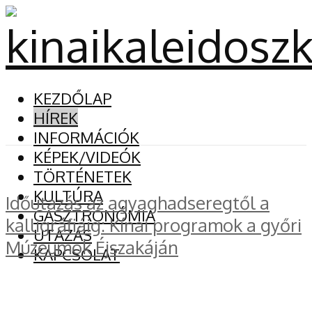
KEZDŐLAP
HÍREK
INFORMÁCIÓK
KÉPEK/VIDEÓK
TÖRTÉNETEK
KULTÚRA
Időutazás az agyaghadseregtől a
GASZTRONÓMIA
kalligráfiáig: Kínai programok a győri
UTAZÁS
Múzeumok Éjszakáján
KAPCSOLAT