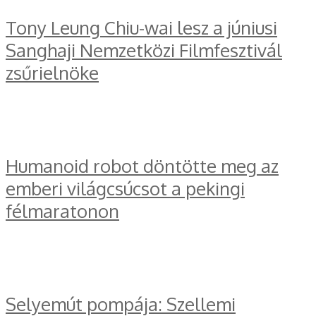
Tony Leung Chiu-wai lesz a júniusi
Sanghaji Nemzetközi Filmfesztivál
zsűrielnöke
Humanoid robot döntötte meg az
emberi világcsúcsot a pekingi
félmaratonon
Selyemút pompája: Szellemi