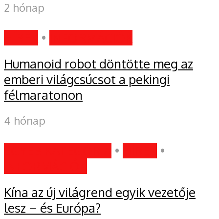
2 hónap
HÍREK
•
INFORMÁCIÓK
Humanoid robot döntötte meg az
emberi világcsúcsot a pekingi
félmaratonon
4 hónap
EGYÉB KATEGÓRIA
•
HÍREK
•
INFORMÁCIÓK
Kína az új világrend egyik vezetője
lesz – és Európa?