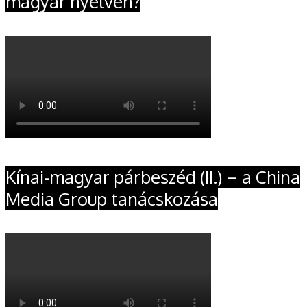
magyar nyelven?
Kínai-magyar párbeszéd (II.) – a China
Media Group tanácskozása