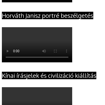
Horváth Janisz portré beszélgetés
Kínai írásjelek és civilizáció kiállítás