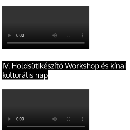
IV. Holdsütikészítő Workshop és kínai
kulturális nap