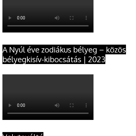
A Nyúl éve zodiákus bélyeg – közös
bélyegkisív-kibocsátás | 2023