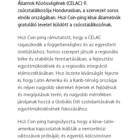
Államok Közösségének (CELAC) 9.
csúcstalálkozója Hondurasban, a szervezet soros
elnöki országában. Hszi Csin-ping kínai államelnök
gratuláló levelet küldött a csúcstalálkozónak.
Hszi Csin-ping rámutatott, hogy a CELAC
ragaszkodik a függetlenséghez és az egyesített
önellátáshoz, fontos szerepet játszik a regionális
béke és stabilitás fenntartásában, a fejlesztési
együttműködések és a regionális integráció
előmozdításában. Hszi őszinte kívánságát fejezte
ki, hogy Latin-Amerika és a Karib-térség országai
és népei nagyobb sikereket érjenek el fejlődésük
és megújulásuk terén, és nagyobb mértékben
járuljanak hozzá a Globális Dél szolidaritásának és
együttműködésének fokozásához.
Hszi Csin-ping hangsúlyozta, hogy a kínai–latin-
amerikai kapcsolatok kiállták a nemzetközi
változások próbáját, és egyenlő, kölcsönösen