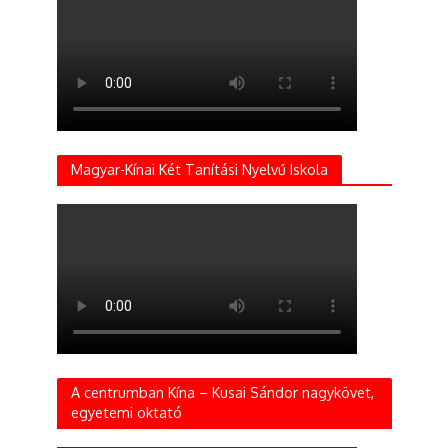
Magyar-Kínai Két Tanítási Nyelvű Iskola
A centrumban Kína – Kusai Sándor nagykövet,
egyetemi oktató