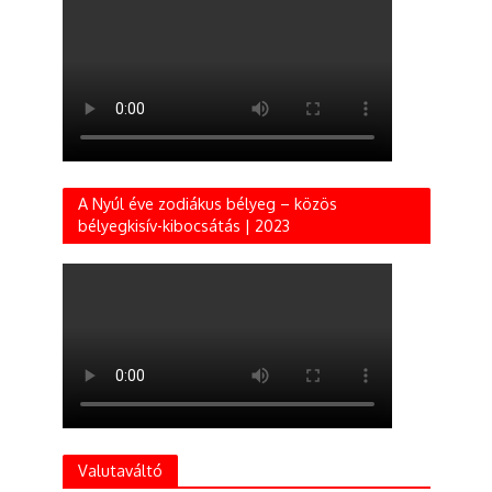
A Nyúl éve zodiákus bélyeg – közös
bélyegkisív-kibocsátás | 2023
Valutaváltó