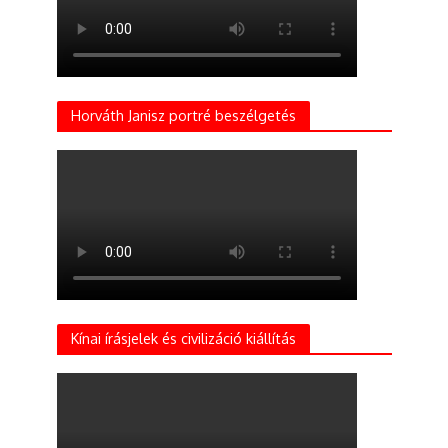
Horváth Janisz portré beszélgetés
Kínai írásjelek és civilizáció kiállítás