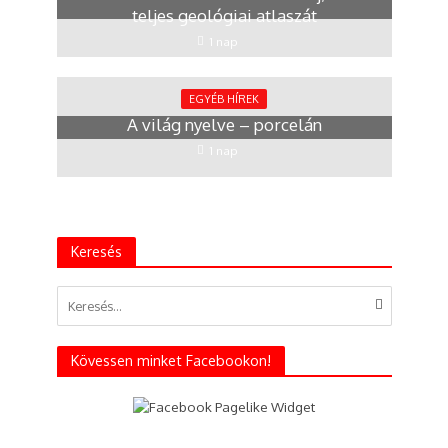
teljes geológiai atlaszát
1 nap
EGYÉB HÍREK
A világ nyelve – porcelán
1 nap
Keresés
Kövessen minket Facebookon!