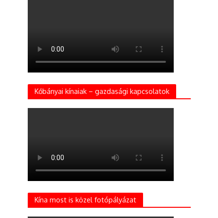
Kőbányai kínaiak – gazdasági kapcsolatok
Kína most is közel fotópályázat