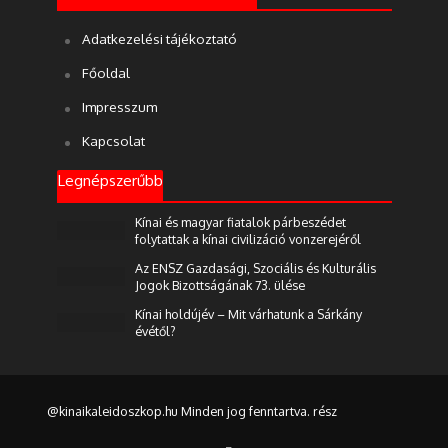
Adatkezelési tájékoztató
Főoldal
Impresszum
Kapcsolat
Legnépszerűbb
Kínai és magyar fiatalok párbeszédet
folytattak a kínai civilizáció vonzerejéről
Az ENSZ Gazdasági, Szociális és Kulturális
Jogok Bizottságának 73. ülése
Kínai holdújév – Mit várhatunk a Sárkány
évétől?
@kinaikaleidoszkop.hu Minden jog fenntartva. rész