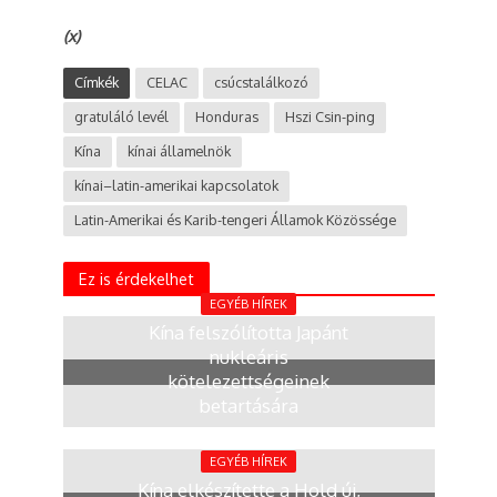
(x)
Címkék
CELAC
csúcstalálkozó
gratuláló levél
Honduras
Hszi Csin-ping
Kína
kínai államelnök
kínai–latin-amerikai kapcsolatok
Latin-Amerikai és Karib-tengeri Államok Közössége
Ez is érdekelhet
EGYÉB HÍREK
Kína felszólította Japánt
nukleáris
kötelezettségeinek
betartására
1 nap
EGYÉB HÍREK
Kína elkészítette a Hold új,