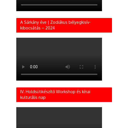
A Sárkány éve | Zodiákus bélyegkisív-
kibocsátás – 2024
IV. Holdsütikészítő Workshop és kínai
kulturális nap