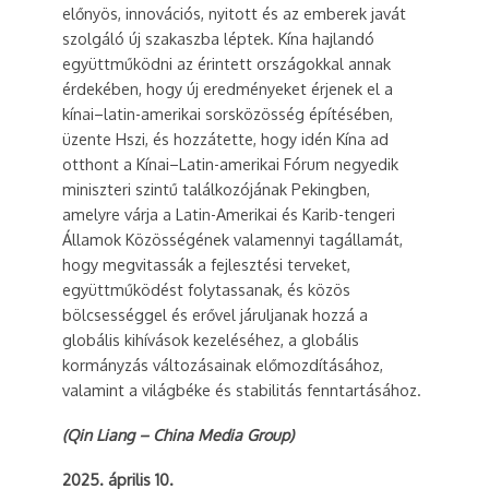
előnyös, innovációs, nyitott és az emberek javát
szolgáló új szakaszba léptek. Kína hajlandó
együttműködni az érintett országokkal annak
érdekében, hogy új eredményeket érjenek el a
kínai–latin-amerikai sorsközösség építésében,
üzente Hszi, és hozzátette, hogy idén Kína ad
otthont a Kínai–Latin-amerikai Fórum negyedik
miniszteri szintű találkozójának Pekingben,
amelyre várja a Latin-Amerikai és Karib-tengeri
Államok Közösségének valamennyi tagállamát,
hogy megvitassák a fejlesztési terveket,
együttműködést folytassanak, és közös
bölcsességgel és erővel járuljanak hozzá a
globális kihívások kezeléséhez, a globális
kormányzás változásainak előmozdításához,
valamint a világbéke és stabilitás fenntartásához.
(Qin Liang – China Media Group)
2025. április 10.