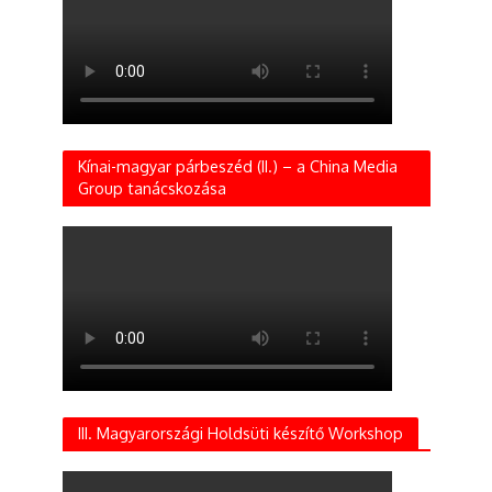
Kínai-magyar párbeszéd (II.) – a China Media
Group tanácskozása
III. Magyarországi Holdsüti készítő Workshop