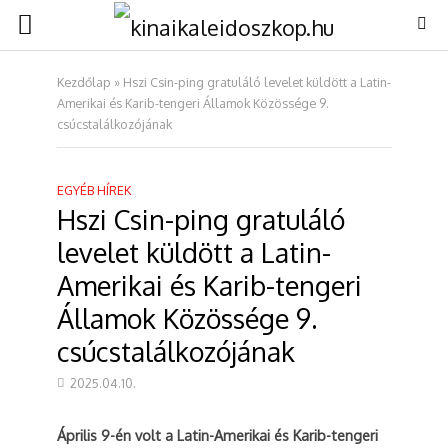
Kezdőlap
»
Hszi Csin-ping gratuláló levelet küldött a Latin-
Amerikai és Karib-tengeri Államok Közössége 9.
csúcstalálkozójának
EGYÉB HÍREK
Hszi Csin-ping gratuláló
levelet küldött a Latin-
Amerikai és Karib-tengeri
Államok Közössége 9.
csúcstalálkozójának
2025.04.10.
Április 9-én volt a Latin-Amerikai és Karib-tengeri