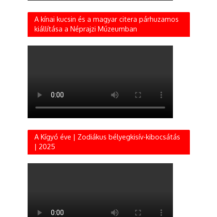
A kínai kucsin és a magyar citera párhuzamos
kiállítása a Néprajzi Múzeumban
A Kígyó éve | Zodiákus bélyegkisív-kibocsátás
| 2025