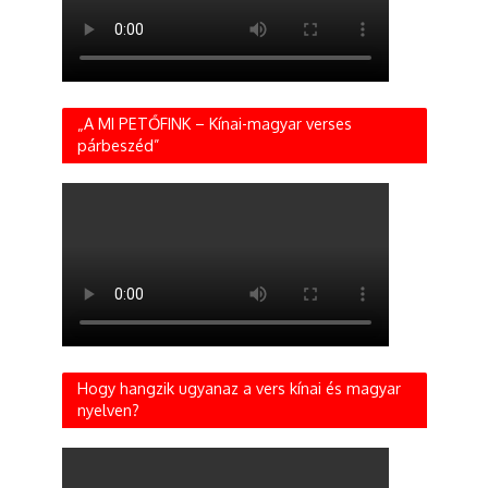
„A MI PETŐFINK – Kínai-magyar verses
párbeszéd”
Hogy hangzik ugyanaz a vers kínai és magyar
nyelven?