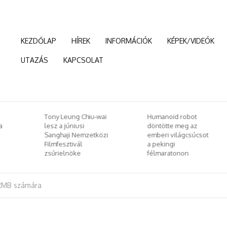
KEZDŐLAP
HÍREK
INFORMÁCIÓK
KÉPEK/VIDEÓK
UTAZÁS
KAPCSOLAT
Tony Leung Chiu-wai
Humanoid robot
a
lesz a júniusi
döntötte meg az
Sanghaji Nemzetközi
emberi világcsúcsot
Filmfesztivál
a pekingi
zsűrielnöke
félmaratonon
s RMB számára