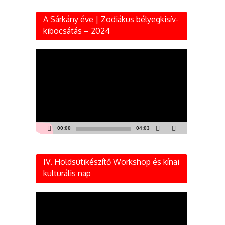
A Sárkány éve | Zodiákus bélyegkisív-
kibocsátás – 2024
Videólejátszó
00:00
04:03
IV. Holdsütikészítő Workshop és kínai
kulturális nap
Videólejátszó