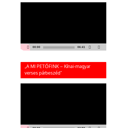
Videólejátszó
00:00
06:41
„A MI PETŐFINK – Kínai-magyar
verses párbeszéd”
Videólejátszó