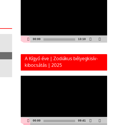
00:00
13:10
A Kígyó éve | Zodiákus bélyegkisív-
kibocsátás | 2025
Videólejátszó
00:00
09:41