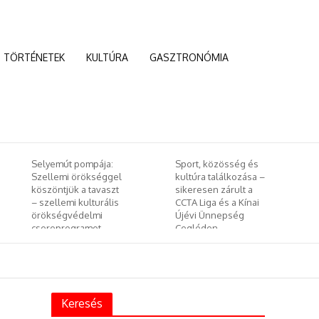
TÖRTÉNETEK
KULTÚRA
GASZTRONÓMIA
Selyemút pompája:
Sport, közösség és
Szellemi örökséggel
kultúra találkozása –
köszöntjük a tavaszt
sikeresen zárult a
– szellemi kulturális
CCTA Liga és a Kínai
örökségvédelmi
Újévi Ünnepség
csereprogramot
Cegléden
rendeztek
Budapesten
Keresés