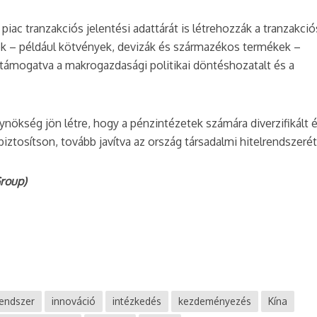
iac tranzakciós jelentési adattárát is létrehozzák a tranzakció
cok – például kötvények, devizák és származékos termékek –
ámogatva a makrogazdasági politikai döntéshozatalt és a
nökség jön létre, hogy a pénzintézetek számára diverzifikált 
iztosítson, tovább javítva az ország társadalmi hitelrendszerét
roup)
rendszer
innováció
intézkedés
kezdeményezés
Kína