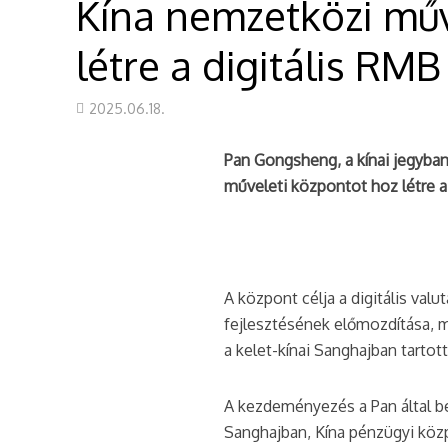
Kína nemzetközi műv
létre a digitális RM
2025.06.18.
Pan Gongsheng, a kínai jegyba
műveleti központot hoz létre a
A központ célja a digitális val
fejlesztésének előmozdítása, 
a kelet-kínai Sanghajban tartot
A kezdeményezés a Pan által be
Sanghajban, Kína pénzügyi köz