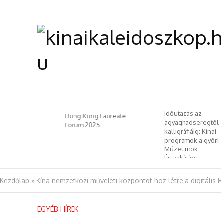
Laureate
Időutazás az
Hong Kong Laureate
 – A
agyaghadseregtől 
Forum 2025
aktól az
kalligráfiáig: Kínai
programok a győri
ekig
Múzeumok
Éjszakáján
Kezdőlap
»
Kína nemzetközi műveleti központot hoz létre a digitáli
EGYÉB HÍREK