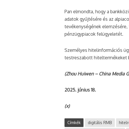
Pan elmondta, hogy a bankközi p
adatok gyűjtésére és az alpia
tevékenységének elemzésére, t
pénzügypiacok felügyeletét.
Személyes hitelinformációs ügy
testreszabott hiteltermékeket b
(Zhou Huiwen – China Media G
2025. június 18.
(x)
Címkék
digitális RMB
hitel