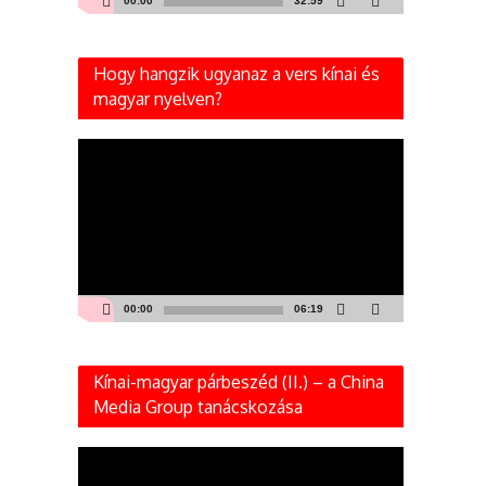
00:00
32:59
Hogy hangzik ugyanaz a vers kínai és
magyar nyelven?
Videólejátszó
00:00
06:19
Kínai-magyar párbeszéd (II.) – a China
Media Group tanácskozása
Videólejátszó