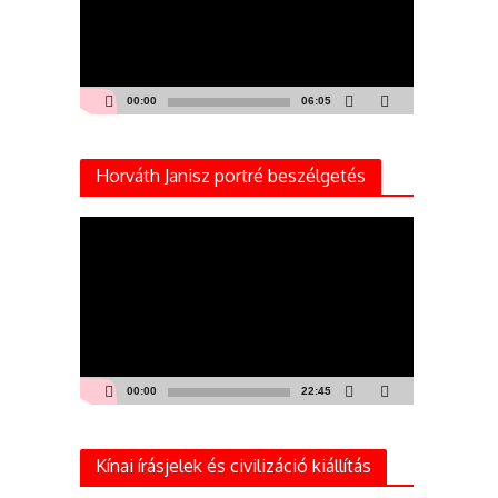
00:00
06:05
Horváth Janisz portré beszélgetés
Videólejátszó
00:00
22:45
Kínai írásjelek és civilizáció kiállítás