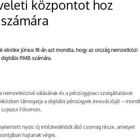
eleti központot hoz
B számára
nk elnöke június 18-án azt mondta, hogy az ország nemzetközi
 digitális RMB számára.
uta nemzetközivé válásának és a pénzügypiaci szolgáltatások
miközben támogatja a digitális pénzügyek innovációját – mond
t Lujiazui Fórumon.
jelentett nyolc új intézkedésből álló csomag része, amelyet
pontjában hajtanak végre.