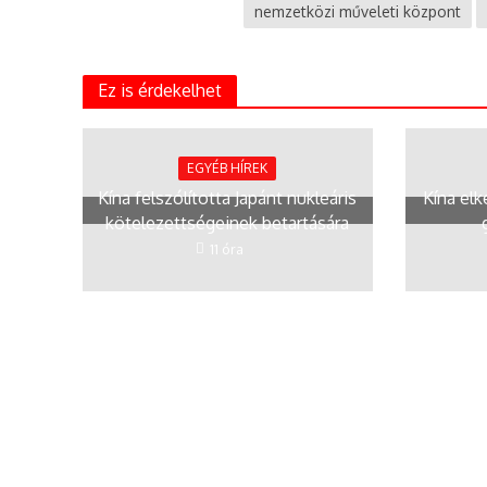
nemzetközi műveleti központ
Ez is érdekelhet
EGYÉB HÍREK
Kína felszólította Japánt nukleáris
Kína elk
kötelezettségeinek betartására
11 óra