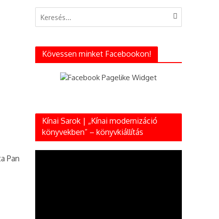
Kövessen minket Facebookon!
Kínai Sarok | „Kínai modernizáció
könyvekben” – könyvkiállítás
Videólejátszó
ta Pan