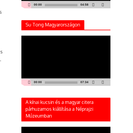
00:00
04:58
s
Su Tong Magyarországon
Videólejátszó
és
.
00:00
07:34
A kínai kucsin és a magyar citera
párhuzamos kiállítása a Néprajzi
Múzeumban
Videólejátszó