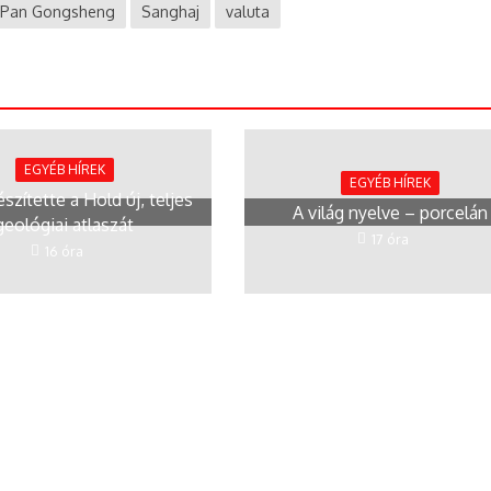
Pan Gongsheng
Sanghaj
valuta
EGYÉB HÍREK
EGYÉB HÍREK
észítette a Hold új, teljes
A világ nyelve – porcelán
geológiai atlaszát
17 óra
16 óra