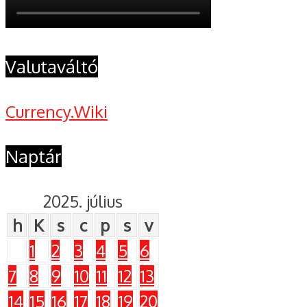
Valutaváltó
Currency.Wiki
Naptár
2025. július
h
K
s
c
p
s
v
1
2
3
4
5
6
7
8
9
10
11
12
13
14
15
16
17
18
19
20