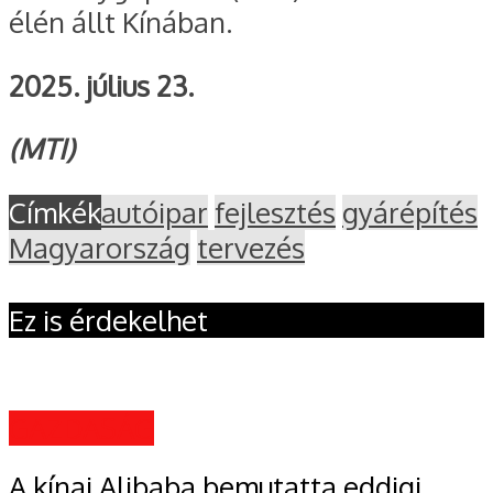
élén állt Kínában.
2025. július 23.
(MTI)
Címkék
autóipar
fejlesztés
gyárépítés
Magyarország
tervezés
Ez is érdekelhet
GAZDASÁG
A kínai Alibaba bemutatta eddigi