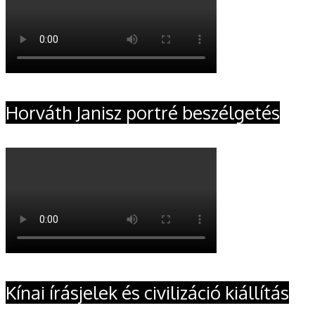
Horváth Janisz portré beszélgetés
Kínai írásjelek és civilizáció kiállítás