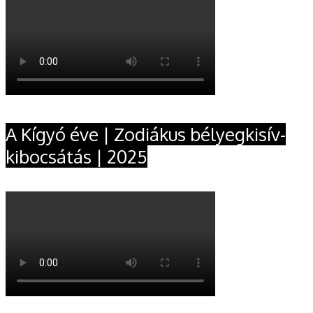
A Kígyó éve | Zodiákus bélyegkisív-
kibocsátás | 2025