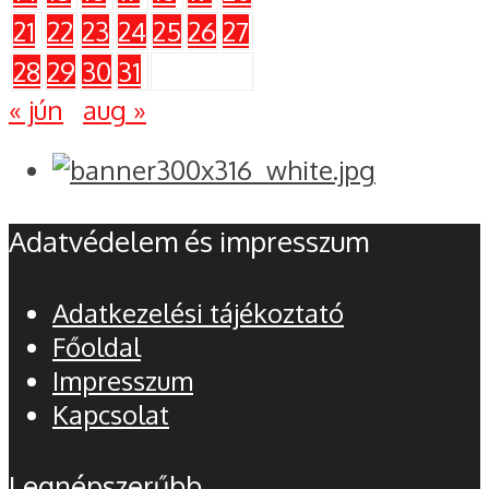
21
22
23
24
25
26
27
28
29
30
31
« jún
aug »
Adatvédelem és impresszum
Adatkezelési tájékoztató
Főoldal
Impresszum
Kapcsolat
Legnépszerűbb