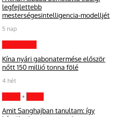
legfejlettebb
mesterségesintelligencia-modelljét
5 nap
GAZDASÁG
Kína nyári gabonatermése először
nőtt 150 millió tonna fölé
4 hét
HÍREK
•
MIND
Amit Sanghajban tanultam: így