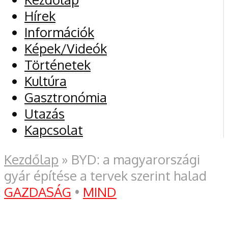
Hírek
Információk
Képek/Videók
Történetek
Kultúra
Gasztronómia
Utazás
Kapcsolat
Kezdőlap
»
BYD: a magyarországi
gyár építése a tervek szerint halad
GAZDASÁG
•
MIND