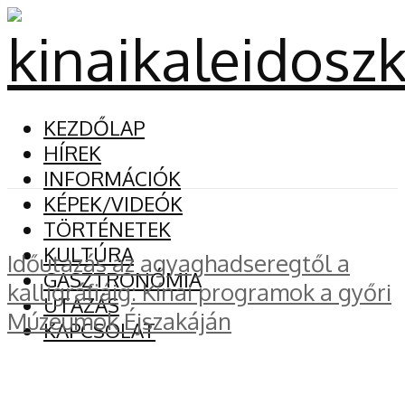
KEZDŐLAP
HÍREK
INFORMÁCIÓK
KÉPEK/VIDEÓK
TÖRTÉNETEK
KULTÚRA
Időutazás az agyaghadseregtől a
GASZTRONÓMIA
kalligráfiáig: Kínai programok a győri
UTAZÁS
Múzeumok Éjszakáján
KAPCSOLAT