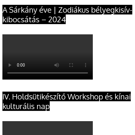
A Sárkány éve | Zodiákus bélyegkisív-
kibocsátás – 2024
IV. Holdsütikészítő Workshop és kínai
kulturális nap