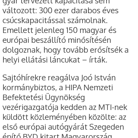
gyár tervezett kapacitása sem
változott: 300 ezer darabos éves
csúcskapacitással számolnak.
Emellett jelenleg 150 magyar és
európai beszállító minősítésén
dolgoznak, hogy tovább erősítsék a
helyi ellátási láncukat – írták.
Sajtóhírekre reagálva Joó István
kormánybiztos, a HIPA Nemzeti
Befektetési Ügynökség
vezérigazgatója kedden az MTI-nek
küldött közleményében közölte: az
első európai autógyárát Szegeden
építő BYD kitart Magyarország