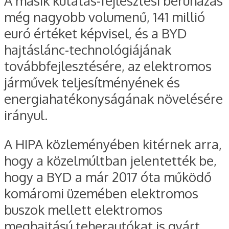
A másik kutatás-fejlesztési beruházás
még nagyobb volumenű, 141 millió
euró értéket képvisel, és a BYD
hajtáslánc-technológiájának
továbbfejlesztésére, az elektromos
járművek teljesítményének és
energiahatékonyságának növelésére
irányul.
A HIPA közleményében kitérnek arra,
hogy a közelmúltban jelentették be,
hogy a BYD a már 2017 óta működő
komáromi üzemében elektromos
buszok mellett elektromos
meghajtású teherautókat is gyárt