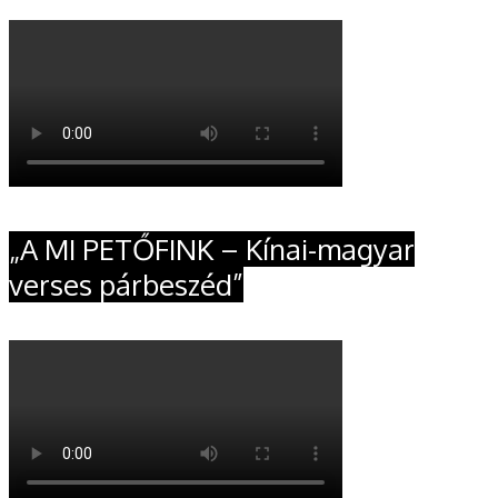
„A MI PETŐFINK – Kínai-magyar
verses párbeszéd”