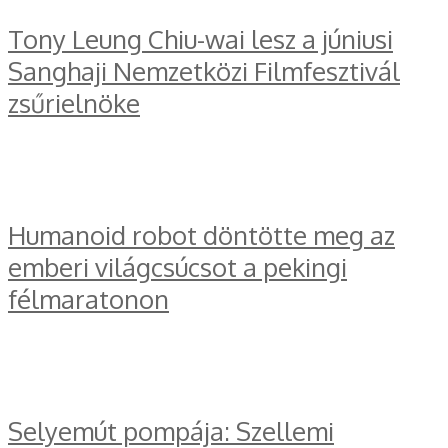
Tony Leung Chiu-wai lesz a júniusi
Sanghaji Nemzetközi Filmfesztivál
zsűrielnöke
Humanoid robot döntötte meg az
emberi világcsúcsot a pekingi
félmaratonon
Selyemút pompája: Szellemi