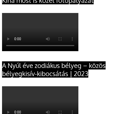
Kína most is közel fotópályázat
A Nyúl éve zodiákus bélyeg – közös
bélyegkisív-kibocsátás | 2023