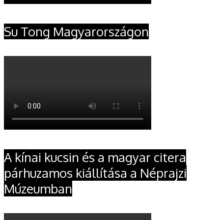
Su Tong Magyarországon
A kínai kucsin és a magyar citera
párhuzamos kiállítása a Néprajzi
Múzeumban