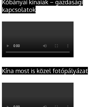
Kőbányai kínaiak – gazdasági
kapcsolatok
Kína most is közel fotópályázat