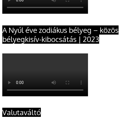
A Nyúl éve zodiákus bélyeg – közös
bélyegkisív-kibocsátás | 2023
Valutaváltó