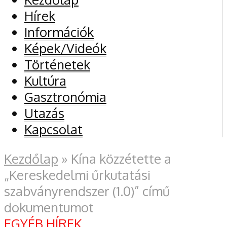
Hírek
Információk
Képek/Videók
Történetek
Kultúra
Gasztronómia
Utazás
Kapcsolat
Kezdőlap
»
Kína közzétette a
„Kereskedelmi űrkutatási
szabványrendszer (1.0)” című
dokumentumot
EGYÉB HÍREK