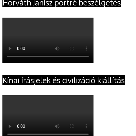
Horváth Janisz portré beszélgetés
Kínai írásjelek és civilizáció kiállítás