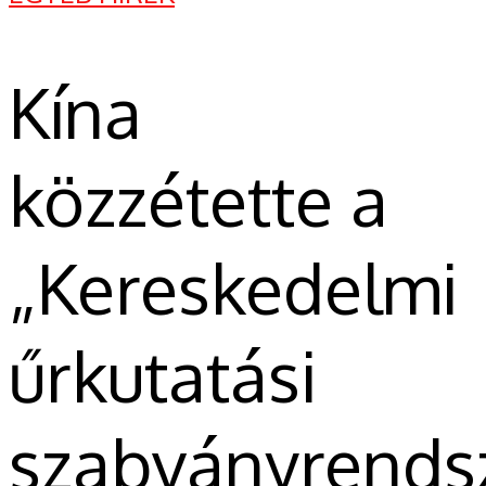
Kína
közzétette a
„Kereskedelmi
űrkutatási
szabványrends