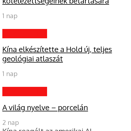
kötelezettségeinek betartására
1 nap
EGYÉB HÍREK
Kína elkészítette a Hold új, teljes
geológiai atlaszát
1 nap
EGYÉB HÍREK
A világ nyelve – porcelán
2 nap
Kína reagált az amerikai AI