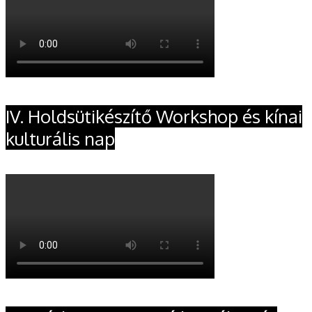
IV. Holdsütikészítő Workshop és kínai
kulturális nap