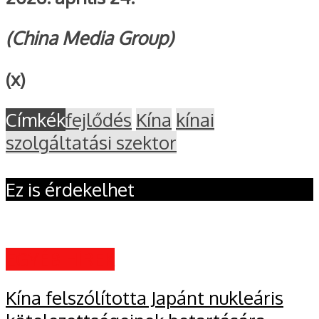
(China Media Group)
(x)
Címkék
fejlődés
Kína
kínai
szolgáltatási szektor
Ez is érdekelhet
EGYÉB HÍREK
Kína felszólította Japánt nukleáris