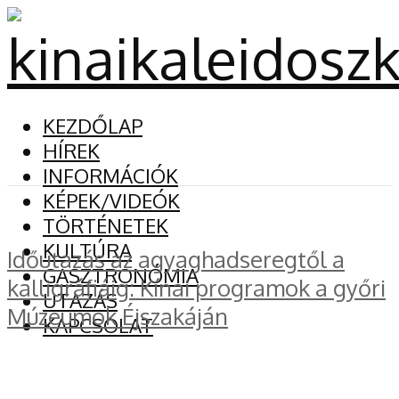
KEZDŐLAP
HÍREK
INFORMÁCIÓK
KÉPEK/VIDEÓK
TÖRTÉNETEK
KULTÚRA
Időutazás az agyaghadseregtől a
GASZTRONÓMIA
kalligráfiáig: Kínai programok a győri
UTAZÁS
Múzeumok Éjszakáján
KAPCSOLAT