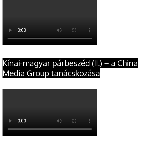
Kínai-magyar párbeszéd (II.) – a China
Media Group tanácskozása