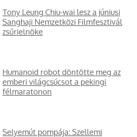
Tony Leung Chiu-wai lesz a júniusi
Sanghaji Nemzetközi Filmfesztivál
zsűrielnöke
Humanoid robot döntötte meg az
emberi világcsúcsot a pekingi
félmaratonon
Selyemút pompája: Szellemi