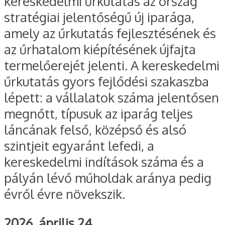
kereskedelmi űrkutatás az ország
stratégiai jelentőségű új iparága,
amely az űrkutatás fejlesztésének és
az űrhatalom kiépítésének újfajta
termelőerejét jelenti. A kereskedelmi
űrkutatás gyors fejlődési szakaszba
lépett: a vállalatok száma jelentősen
megnőtt, típusuk az iparág teljes
láncának felső, középső és alsó
szintjeit egyaránt lefedi, a
kereskedelmi indítások száma és a
pályán lévő műholdak aránya pedig
évről évre növekszik.
2026. április 24.