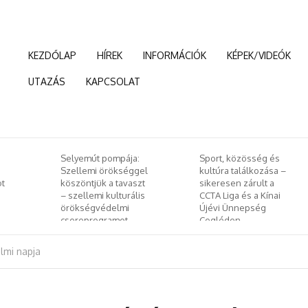
KEZDŐLAP
HÍREK
INFORMÁCIÓK
KÉPEK/VIDEÓK
UTAZÁS
KAPCSOLAT
:
Sport, közösség és
Január 24-től kerül
el
kultúra találkozása –
megrendezésre az
zt
sikeresen zárult a
idei Budapesti
is
CCTA Liga és a Kínai
Nemzetközit
Újévi Ünnepség
Dokumentumfilm
Cegléden
Fesztivál
lmi napja