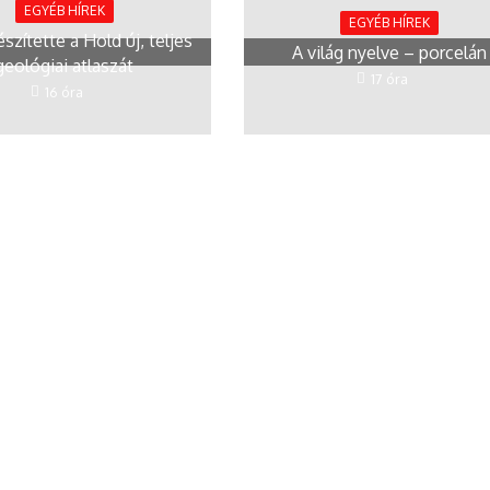
EGYÉB HÍREK
EGYÉB HÍREK
észítette a Hold új, teljes
A világ nyelve – porcelán
geológiai atlaszát
17 óra
16 óra