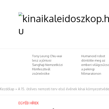
 Chiu-wai
Humanoid robot
Selyemút pompája
si
döntötte meg az
Szellemi örökségg
emzetközi
emberi világcsúcsot
köszöntjük a tavas
l
a pekingi
– szellemi kulturál
e
félmaratonon
örökségvédelmi
csereprogramot
rendeztek
Budapesten
Kezdőlap
»
A 15. ötéves nemzeti terv első évének kínai környezetvéde
EGYÉB HÍREK