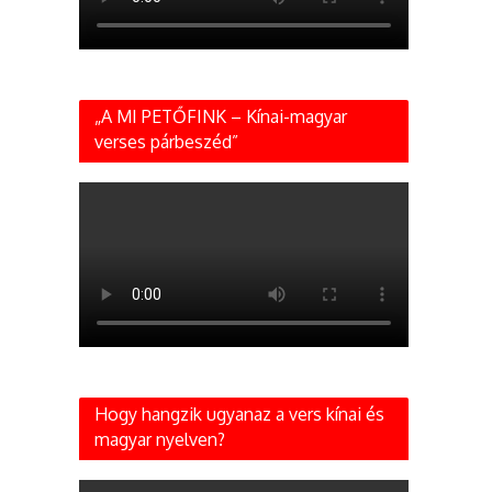
„A MI PETŐFINK – Kínai-magyar
verses párbeszéd”
Hogy hangzik ugyanaz a vers kínai és
magyar nyelven?