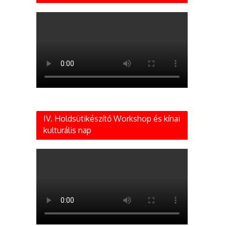
IV. Holdsütikészítő Workshop és kínai
kulturális nap