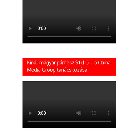
Kínai-magyar párbeszéd (II.) – a China
Media Group tanácskozása