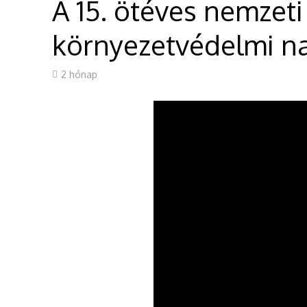
A 15. ötéves nemzeti
környezetvédelmi n
2 hónap