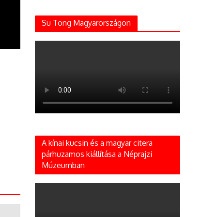
Su Tong Magyarországon
A kínai kucsin és a magyar citera
párhuzamos kiállítása a Néprajzi
Múzeumban