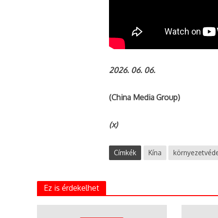
2026. 06. 06.
(China Media Group)
(x)
Címkék
Kína
környezetvéd
Ez is érdekelhet