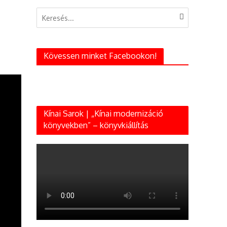
Kövessen minket Facebookon!
Kínai Sarok | „Kínai modernizáció
könyvekben” – könyvkiállítás