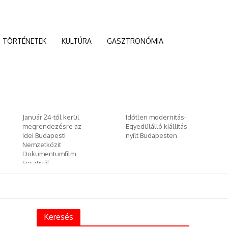
TÖRTÉNETEK
KULTÚRA
GASZTRONÓMIA
Időtlen modernitás-
Kína az új világrend
Egyedülálló kiállítás
egyik vezetője lesz –
nyílt Budapesten
és Európa?
Keresés