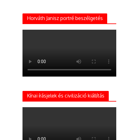
Horváth Janisz portré beszélgetés
Kínai írásjelek és civilizáció kiállítás