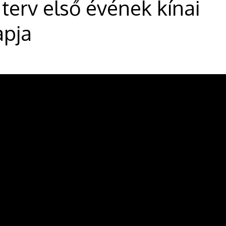
 terv első évének kínai
apja