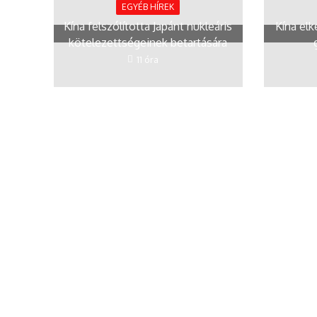
EGYÉB HÍREK
Kína felszólította Japánt nukleáris
Kína elk
kötelezettségeinek betartására
11 óra