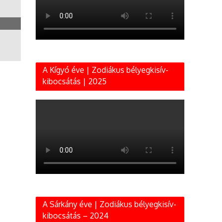
A Kígyó éve | Zodiákus bélyegkisív-
kibocsátás | 2025
A Sárkány éve | Zodiákus bélyegkisív-
kibocsátás – 2024