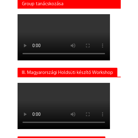
Group tanácskozása
III. Magyarországi Holdsüti készítő Workshop