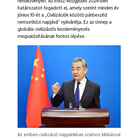
rendezvényen. Az ENSZ-közgyűlés 2024-ben
határozatot fogadott el, amely szerint minden év
június 10-ét a „Civilizációk közötti párbeszéd
nemzetközi napjává” nyilvánítja. Ez az ünnep a
globális civilizációs kezdeményezés
megvalósításának fontos lépése.
Az emberi civilizáció napjainkban számos kihívással