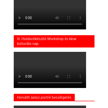
IV. Holdsütikészítő Workshop és kínai
kulturális nap
Horváth Janisz portré beszélgetés