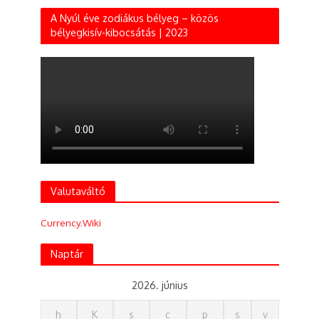
A Nyúl éve zodiákus bélyeg – közös
bélyegkisív-kibocsátás | 2023
Valutaváltó
Currency.Wiki
Naptár
2026. június
h
K
s
c
p
s
v