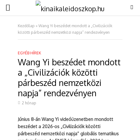
Kezdőlap
»
Wang Yi beszédet mondott a „Civilizációk
közötti párbeszéd nemzetközi napja” rendezvényen
EGYÉB HÍREK
Wang Yi beszédet mondott
a „Civilizációk közötti
párbeszéd nemzetközi
napja” rendezvényen
2 hónap
Június 8-án Wang Yi videóüzenetben mondott
beszédet a 2026-os „Civilizációk közötti
párbeszéd nemzetközi napja” globális tematikus