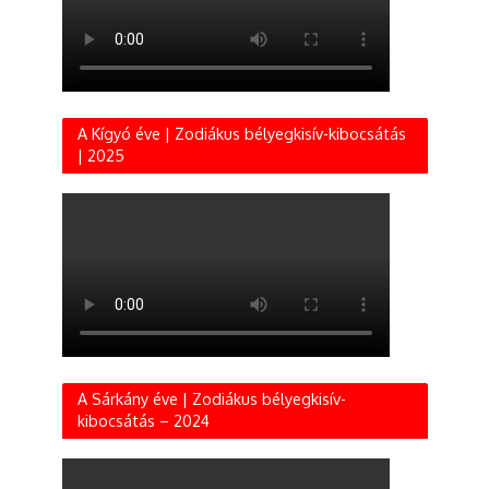
A Kígyó éve | Zodiákus bélyegkisív-kibocsátás
| 2025
A Sárkány éve | Zodiákus bélyegkisív-
kibocsátás – 2024