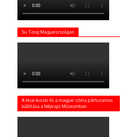
Su Tong Magyarországon
A kínai kucsin és a magyar citera párhuzamos
kiállítása a Néprajzi Múzeumban