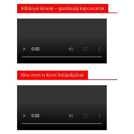
Kőbányai kínaiak – gazdasági kapcsolatok
Kína most is közel fotópályázat