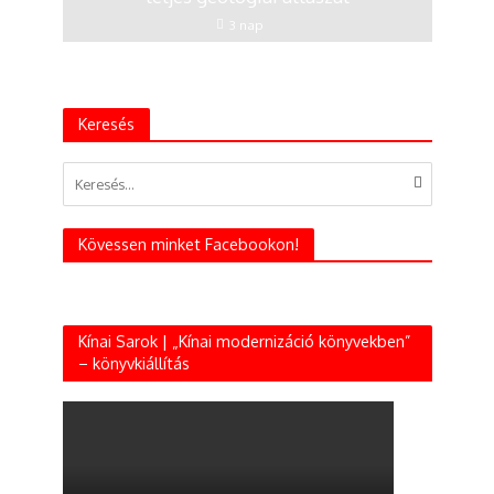
3 nap
Keresés
Kövessen minket Facebookon!
Kínai Sarok | „Kínai modernizáció könyvekben”
– könyvkiállítás