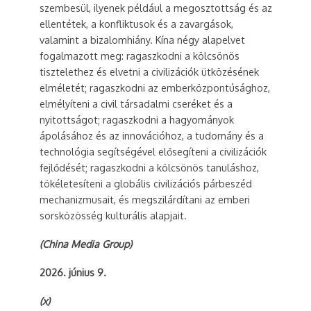
szembesül, ilyenek például a megosztottság és az
ellentétek, a konfliktusok és a zavargások,
valamint a bizalomhiány. Kína négy alapelvet
fogalmazott meg: ragaszkodni a kölcsönös
tisztelethez és elvetni a civilizációk ütközésének
elméletét; ragaszkodni az emberközpontúsághoz,
elmélyíteni a civil társadalmi cseréket és a
nyitottságot; ragaszkodni a hagyományok
ápolásához és az innovációhoz, a tudomány és a
technológia segítségével elősegíteni a civilizációk
fejlődését; ragaszkodni a kölcsönös tanuláshoz,
tökéletesíteni a globális civilizációs párbeszéd
mechanizmusait, és megszilárdítani az emberi
sorsközösség kulturális alapjait.
(China Media Group)
2026. június 9.
(x)