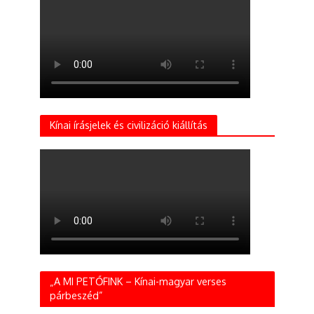
Kínai írásjelek és civilizáció kiállítás
„A MI PETŐFINK – Kínai-magyar verses
párbeszéd”