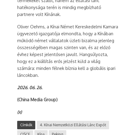
termékeket szállít, hanem az ellátási lánc
hatékonysága terén is mindig megbízható
partnere volt Kínának.
Oliver Oehms, a Kínai Német Kereskedelmi Kamara
ügyvezető igazgatója elmondta, hogy a Kínában
működő német vállalatok üzleti bizalma jelenleg
összességében magas szinten van, és az előző
évhez képest jelentősen javult. Hangsúlyozta,
hogy ez a kiállítás erős jelzést küld a világ
számára: minden félnek bíznia kell a globális ipari
láncokban.
2026. 06. 26.
(China Media Group)
(x)
Címkék
4. Kínai Nemzetközi Ellátási Lánc Expót
CISCE
Kína
Peking