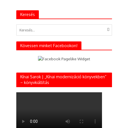
Keresés
Kövessen minket Facebookon!
Kínai Sarok | „Kínai modernizáció könyvekben”
– könyvkiállítás