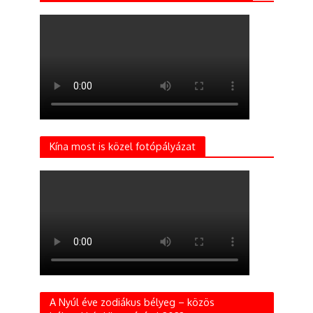
Kína most is közel fotópályázat
A Nyúl éve zodiákus bélyeg – közös