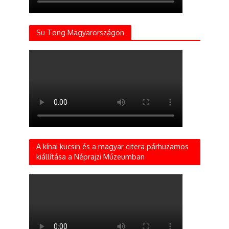
Su Tong Magyarországon
A kínai kucsin és a magyar citera párhuzamos
kiállítása a Néprajzi Múzeumban