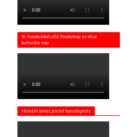
IV. Holdsütikészítő Workshop és kínai
kulturális nap
Horváth Janisz portré beszélgetés