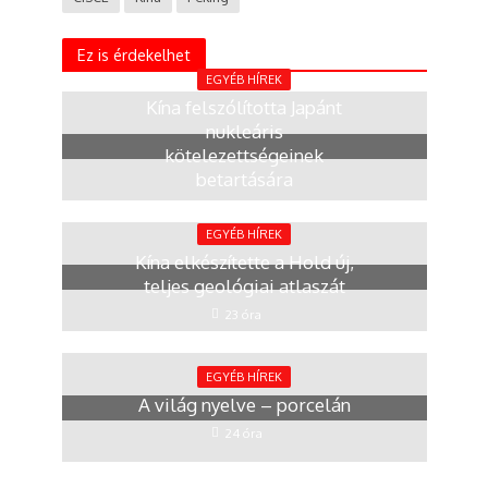
Ez is érdekelhet
EGYÉB HÍREK
Kína felszólította Japánt
nukleáris
kötelezettségeinek
betartására
18 óra
EGYÉB HÍREK
Kína elkészítette a Hold új,
teljes geológiai atlaszát
23 óra
EGYÉB HÍREK
A világ nyelve – porcelán
24 óra