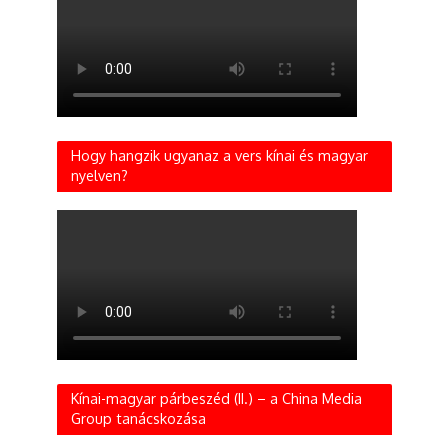
Hogy hangzik ugyanaz a vers kínai és magyar
nyelven?
Kínai-magyar párbeszéd (II.) – a China Media
Group tanácskozása