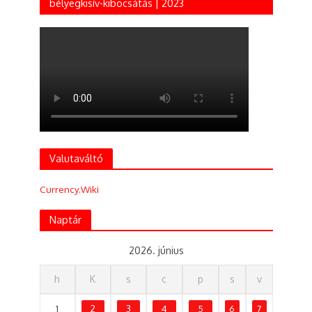
bélyegkisív-kibocsátás | 2023
Valutaváltó
Currency.Wiki
Naptár
2026. június
h
K
s
c
p
s
v
1
2
3
4
5
6
7