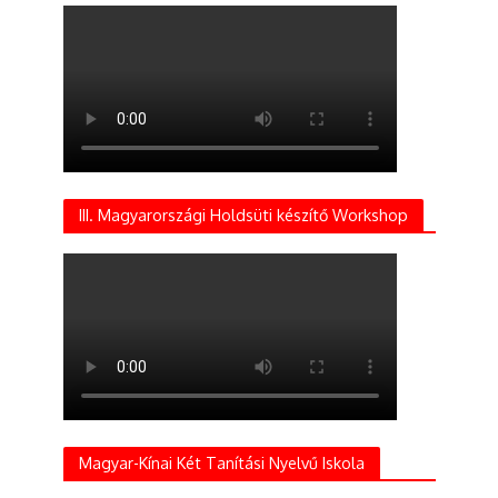
III. Magyarországi Holdsüti készítő Workshop
Magyar-Kínai Két Tanítási Nyelvű Iskola