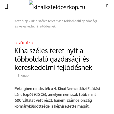
Kezdőlap
»
Kína széles teret nyit a többoldalú gazdasági
és kereskedelmi fejlődésnek
EGYÉB HÍREK
Kína széles teret nyit a
többoldalú gazdasági és
kereskedelmi fejlődésnek
1 hónap
Pekingben rendezték a 4. Kínai Nemzetközi Ellátási
Lánc Expót (CISCE), amelyen nemcsak több mint
600 vállalat vett részt, hanem számos ország
kormányküldöttsége is képviseltette magát.