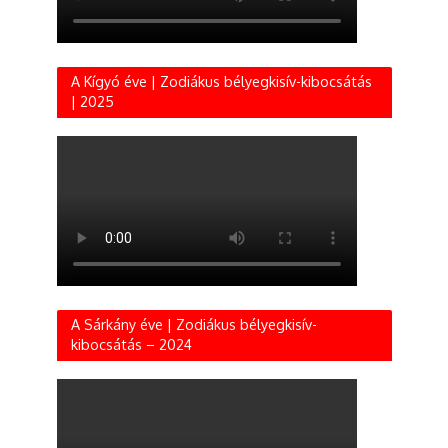
A Kígyó éve | Zodiákus bélyegkisív-kibocsátás
| 2025
A Sárkány éve | Zodiákus bélyegkisív-
kibocsátás – 2024