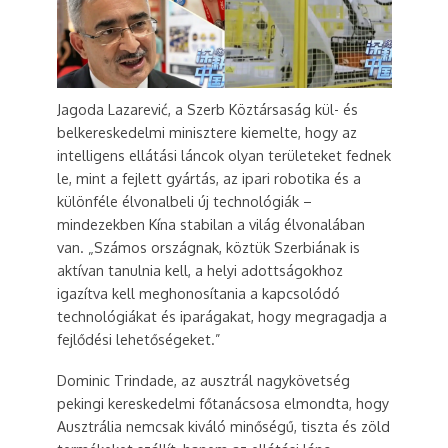
Jagoda Lazarević, a Szerb Köztársaság kül- és
belkereskedelmi minisztere kiemelte, hogy az
intelligens ellátási láncok olyan területeket fednek
le, mint a fejlett gyártás, az ipari robotika és a
különféle élvonalbeli új technológiák –
mindezekben Kína stabilan a világ élvonalában
van. „Számos országnak, köztük Szerbiának is
aktívan tanulnia kell, a helyi adottságokhoz
igazítva kell meghonosítania a kapcsolódó
technológiákat és iparágakat, hogy megragadja a
fejlődési lehetőségeket.”
Dominic Trindade, az ausztrál nagykövetség
pekingi kereskedelmi főtanácsosa elmondta, hogy
Ausztrália nemcsak kiváló minőségű, tiszta és zöld