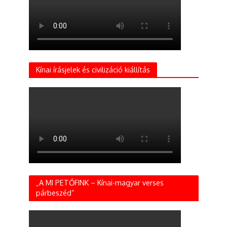
Kínai írásjelek és civilizáció kiállítás
„A MI PETŐFINK – Kínai-magyar verses
párbeszéd”