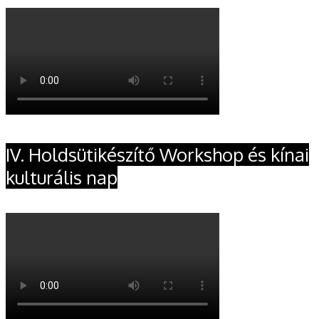
IV. Holdsütikészítő Workshop és kínai
kulturális nap