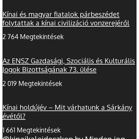
Kínai és magyar fiatalok párbeszédet
folytattak a kínai civilizáció vonzerejéről
2 764 Megtekintések
Az ENSZ Gazdasági, Szociális és Kulturális
Jogok Bizottságának 73. ülése
2 019 Megtekintések
Kínai holdújév – Mit várhatunk a Sárkány
évétől?
1 661 Megtekintések
@kinaikaleidoszkop.hu Minden jog