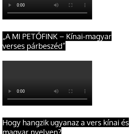
„A MI PETŐFINK – Kínai-magyar
verses párbeszéd”
Hogy hangzik ugyanaz a vers kínai és
magyar nyelven?