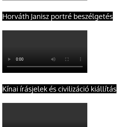
Horváth Janisz portré beszélgetés
Kínai írásjelek és civilizáció kiállítás