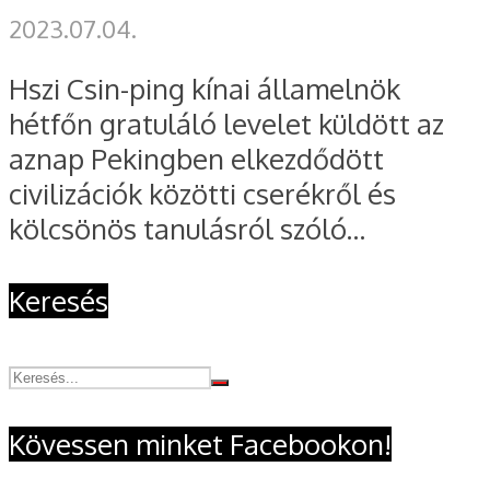
2023.07.04.
Hszi Csin-ping kínai államelnök
hétfőn gratuláló levelet küldött az
aznap Pekingben elkezdődött
civilizációk közötti cserékről és
kölcsönös tanulásról szóló...
Keresés
Kövessen minket Facebookon!