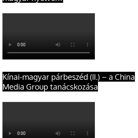
Kínai-magyar párbeszéd (II.) – a China
Media Group tanácskozása