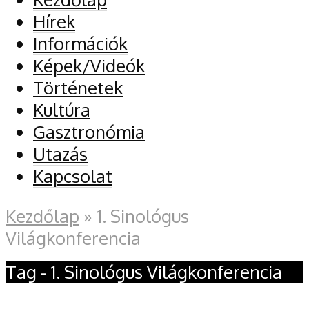
Hírek
Információk
Képek/Videók
Történetek
Kultúra
Gasztronómia
Utazás
Kapcsolat
Kezdőlap
»
1. Sinológus
Világkonferencia
Tag - 1. Sinológus Világkonferencia