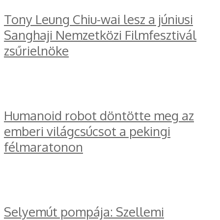
Tony Leung Chiu-wai lesz a júniusi
Sanghaji Nemzetközi Filmfesztivál
zsűrielnöke
Humanoid robot döntötte meg az
emberi világcsúcsot a pekingi
félmaratonon
Selyemút pompája: Szellemi