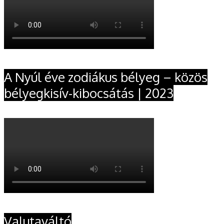
A Nyúl éve zodiákus bélyeg – közös
bélyegkisív-kibocsátás | 2023
Valutaváltó