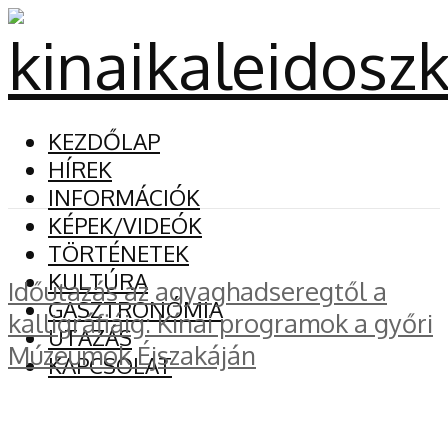
KEZDŐLAP
HÍREK
INFORMÁCIÓK
KÉPEK/VIDEÓK
TÖRTÉNETEK
KULTÚRA
Időutazás az agyaghadseregtől a
GASZTRONÓMIA
kalligráfiáig: Kínai programok a győri
UTAZÁS
Múzeumok Éjszakáján
KAPCSOLAT