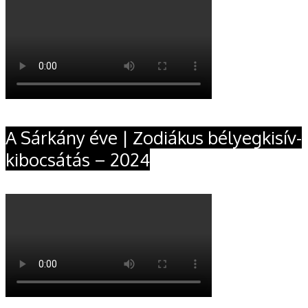
A Sárkány éve | Zodiákus bélyegkisív-
kibocsátás – 2024