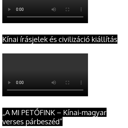
Kínai írásjelek és civilizáció kiállítás
„A MI PETŐFINK – Kínai-magyar
verses párbeszéd”