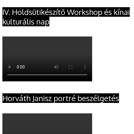
IV. Holdsütikészítő Workshop és kínai
kulturális nap
Horváth Janisz portré beszélgetés