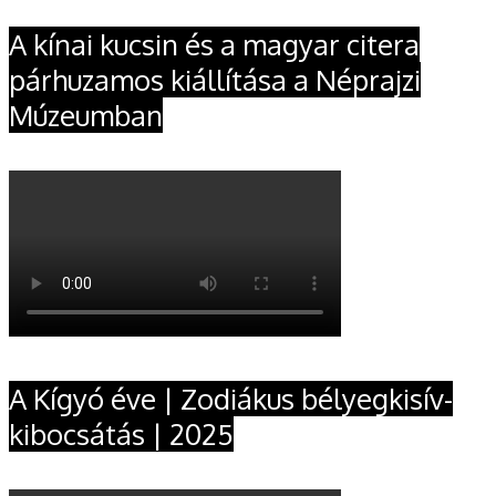
A kínai kucsin és a magyar citera
párhuzamos kiállítása a Néprajzi
Múzeumban
A Kígyó éve | Zodiákus bélyegkisív-
kibocsátás | 2025