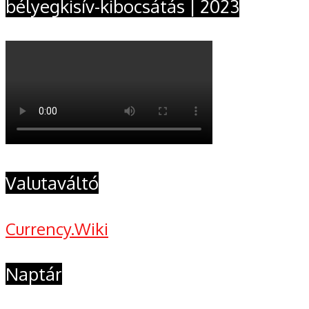
bélyegkisív-kibocsátás | 2023
Valutaváltó
Currency.Wiki
Naptár