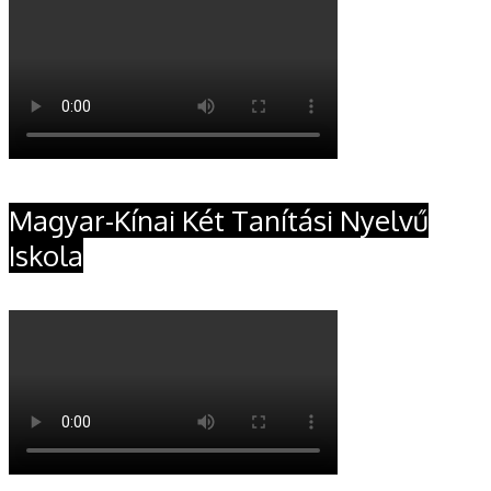
Magyar-Kínai Két Tanítási Nyelvű
Iskola