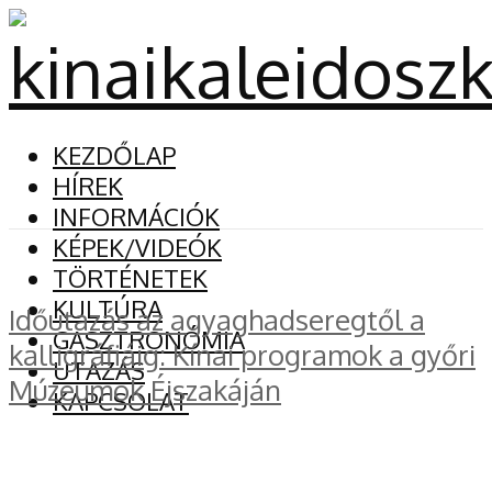
KEZDŐLAP
HÍREK
INFORMÁCIÓK
KÉPEK/VIDEÓK
TÖRTÉNETEK
KULTÚRA
Időutazás az agyaghadseregtől a
GASZTRONÓMIA
kalligráfiáig: Kínai programok a győri
UTAZÁS
Múzeumok Éjszakáján
KAPCSOLAT