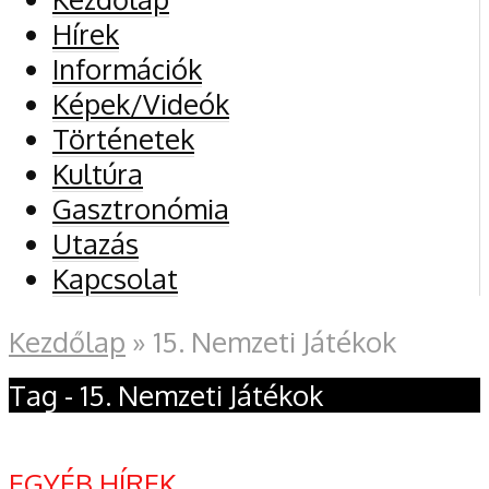
Hírek
Információk
Képek/Videók
Történetek
Kultúra
Gasztronómia
Utazás
Kapcsolat
Kezdőlap
»
15. Nemzeti Játékok
Tag - 15. Nemzeti Játékok
EGYÉB HÍREK