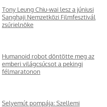
Tony Leung Chiu-wai lesz a júniusi
Sanghaji Nemzetközi Filmfesztivál
zsűrielnöke
Humanoid robot döntötte meg az
emberi világcsúcsot a pekingi
félmaratonon
Selyemút pompája: Szellemi