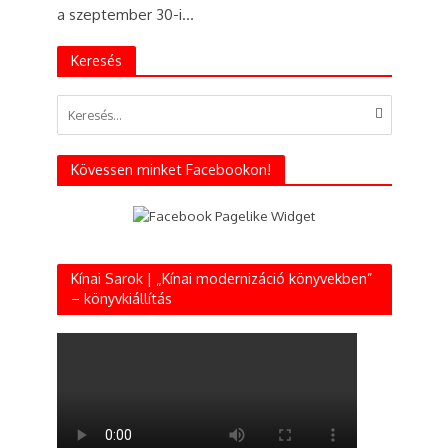
a szeptember 30-i...
Keresés
Kövessen minket Facebookon!
Kínai Sarok | „Kínai modernizáció könyvekben”
– könyvkiállítás