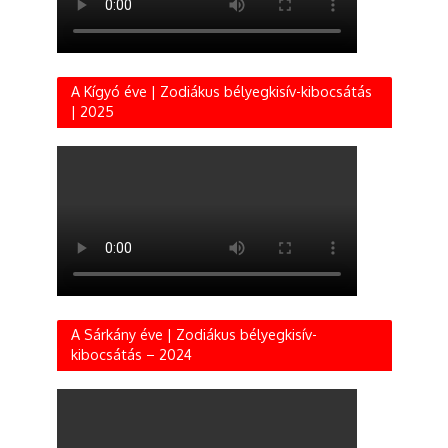
A Kígyó éve | Zodiákus bélyegkisív-kibocsátás
| 2025
A Sárkány éve | Zodiákus bélyegkisív-
kibocsátás – 2024