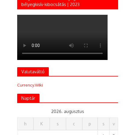
bélyegkisív-kibocsátás | 2023
Valutaváltó
Currency.Wiki
Naptár
2026. augusztus
h
K
s
c
p
s
v