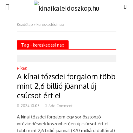
Kezdőlap
»
kereskedési nap
Tag - kereskedési nap
HÍREK
A kínai tőzsdei forgalom több
mint 2,6 billió jüannal új
csúcsot ért el
2024.10.03.
Add Comment
A kínai tőzsdei forgalom egy sor ösztönző
intézkedésnek köszönhetően új csúcsot ért el
több mint 2,6 billió jüannal (370 milliárd dollárral)