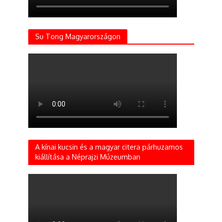
Su Tong Magyarországon
A kínai kucsin és a magyar citera párhuzamos
kiállítása a Néprajzi Múzeumban