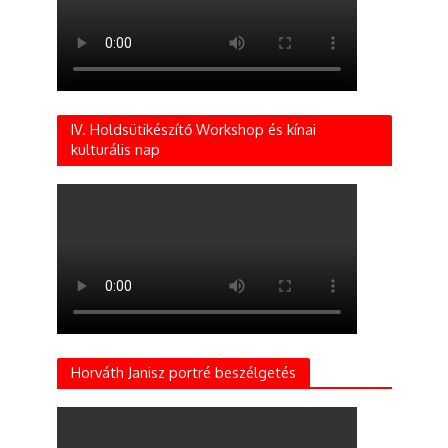
IV. Holdsütikészítő Workshop és kínai
kulturális nap
Horváth Janisz portré beszélgetés