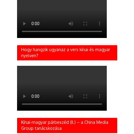
Hogy hangzik ugyanaz a vers kínai és magyar
nyelven?
Kínai-magyar párbeszéd (II.) – a China Media
Group tanácskozása