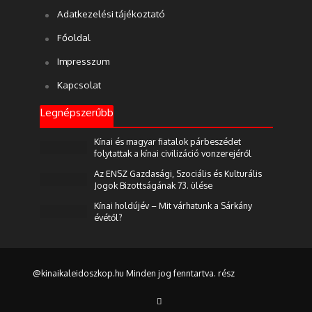
Adatkezelési tájékoztató
Főoldal
Impresszum
Kapcsolat
Legnépszerűbb
Kínai és magyar fiatalok párbeszédet
folytattak a kínai civilizáció vonzerejéről
Az ENSZ Gazdasági, Szociális és Kulturális
Jogok Bizottságának 73. ülése
Kínai holdújév – Mit várhatunk a Sárkány
évétől?
@kinaikaleidoszkop.hu Minden jog fenntartva. rész