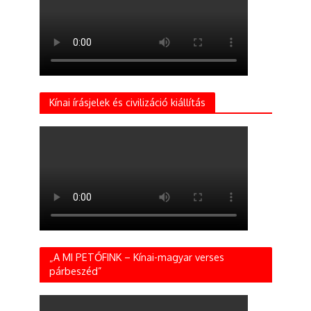
Kínai írásjelek és civilizáció kiállítás
„A MI PETŐFINK – Kínai-magyar verses
párbeszéd”