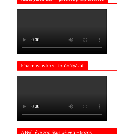
Kína most is közel fotópályázat
A Nyúl éve zodiákus bélyeg – közös