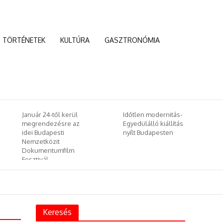
TÖRTÉNETEK
KULTÚRA
GASZTRONÓMIA
Időtlen modernitás-
Kína az új világrend
Egyedülálló kiállítás
egyik vezetője lesz –
nyílt Budapesten
és Európa?
Keresés