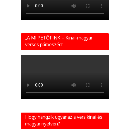
„A MI PETŐFINK – Kínai-magyar
verses párbeszéd”
Hogy hangzik ugyanaz a vers kínai és
magyar nyelven?