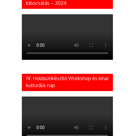
kibocsátás – 2024
IV. Holdsütikészítő Workshop és kínai
kulturális nap