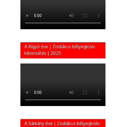
A Kígyó éve | Zodiákus bélyegkisív-
kibocsátás | 2025
A Sárkány éve | Zodiákus bélyegkisív-