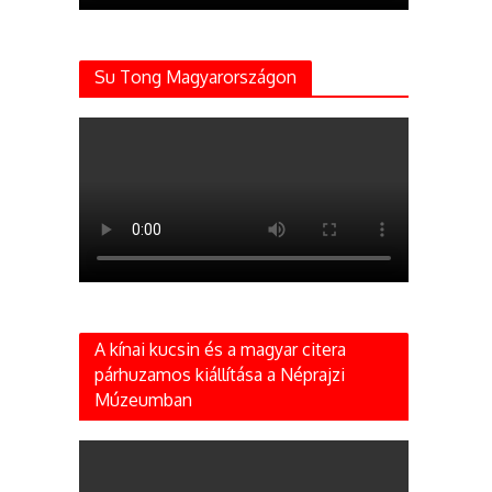
Su Tong Magyarországon
A kínai kucsin és a magyar citera
párhuzamos kiállítása a Néprajzi
Múzeumban