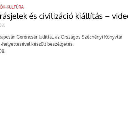
EÓK
KULTÚRA
•
írásjelek és civilizáció kiállítás – vid
08.
s kapcsán Gerencsér Judittal, az Országos Széchényi Könyvtár
-helyettesével készült beszélgetés.
08.