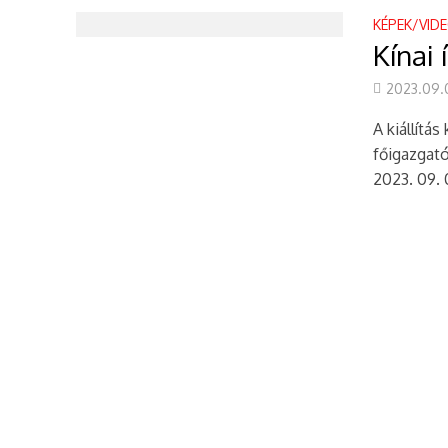
KÉPEK/VID
Kínai 
2023.09.
A kiállítá
főigazgató
2023. 09. 