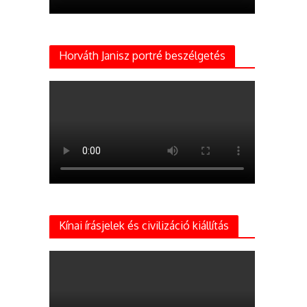
Horváth Janisz portré beszélgetés
Kínai írásjelek és civilizáció kiállítás