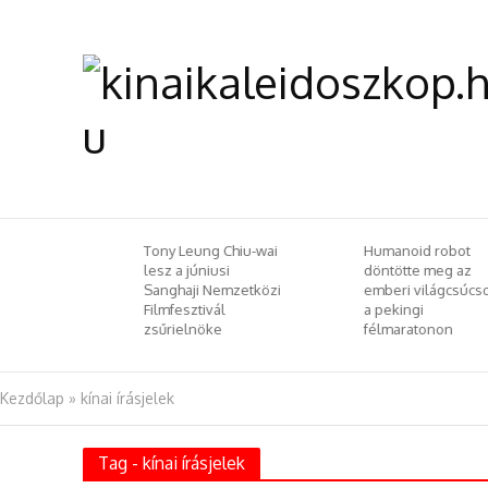
 Chiu-wai
Humanoid robot
Selyemút pompája
si
döntötte meg az
Szellemi örökségg
emzetközi
emberi világcsúcsot
köszöntjük a tavas
l
a pekingi
– szellemi kulturál
e
félmaratonon
örökségvédelmi
csereprogramot
rendeztek
Budapesten
Kezdőlap
»
kínai írásjelek
Tag - kínai írásjelek