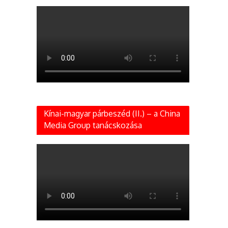
Kínai-magyar párbeszéd (II.) – a China
Media Group tanácskozása