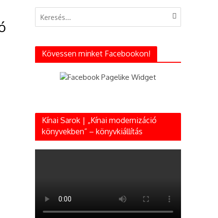
eó
Kövessen minket Facebookon!
Kínai Sarok | „Kínai modernizáció
könyvekben” – könyvkiállítás