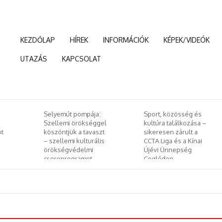
KEZDŐLAP
HÍREK
INFORMÁCIÓK
KÉPEK/VIDEÓK
UTAZÁS
KAPCSOLAT
:
Sport, közösség és
Január 24-től kerül
el
kultúra találkozása –
megrendezésre az
zt
sikeresen zárult a
idei Budapesti
is
CCTA Liga és a Kínai
Nemzetközit
Újévi Ünnepség
Dokumentumfilm
Cegléden
Fesztivál