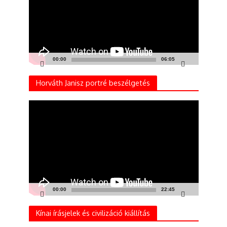
00:00
06:05
Horváth Janisz portré beszélgetés
Videólejátszó
00:00
22:45
Kínai írásjelek és civilizáció kiállítás