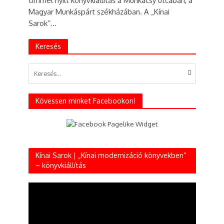
címmel nyílt könyvkiállítás a Munkácsy utcában, a
Magyar Munkáspárt székházában. A „Kínai
Sarok”...
Keresés
Kövessen minket Facebookon!
Kínai Sarok | „Kínai modernizáció könyvekben”
– könyvkiállítás
Videólejátszó