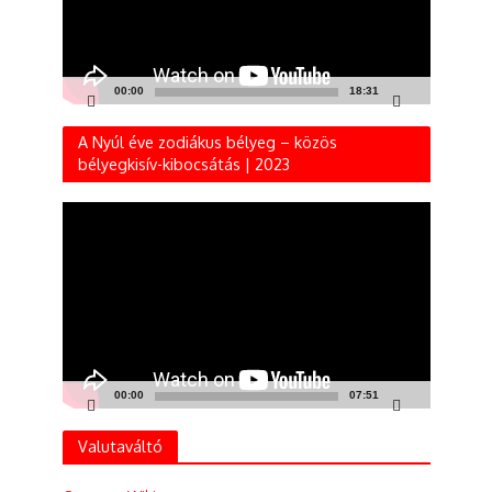
00:00
18:31
A Nyúl éve zodiákus bélyeg – közös
bélyegkisív-kibocsátás | 2023
Videólejátszó
00:00
07:51
Valutaváltó