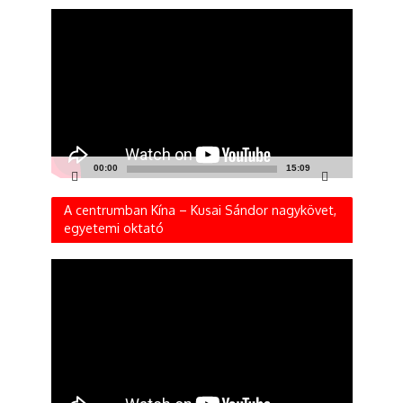
Videólejátszó
00:00
15:09
A centrumban Kína – Kusai Sándor nagykövet,
egyetemi oktató
Videólejátszó