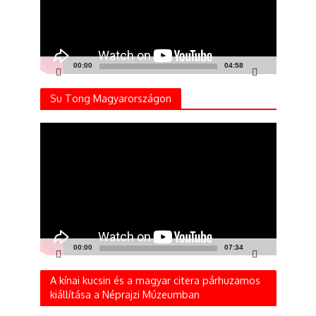
00:00
04:58
Su Tong Magyarországon
Videólejátszó
00:00
07:34
A kínai kucsin és a magyar citera párhuzamos
kiállítása a Néprajzi Múzeumban