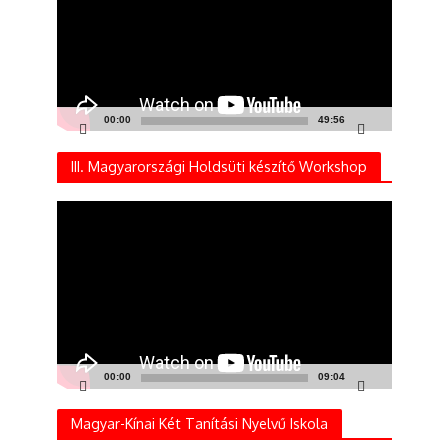
00:00
49:56
III. Magyarországi Holdsüti készítő Workshop
Videólejátszó
00:00
09:04
Magyar-Kínai Két Tanítási Nyelvű Iskola