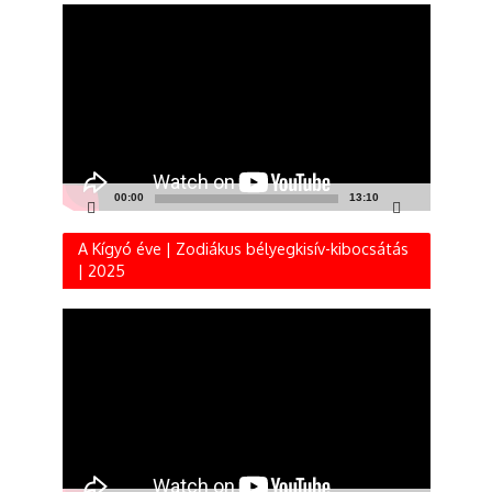
Videólejátszó
00:00
13:10
A Kígyó éve | Zodiákus bélyegkisív-kibocsátás
| 2025
Videólejátszó