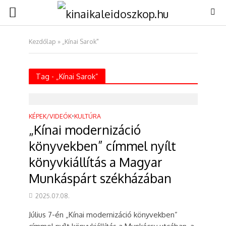
Kezdőlap
»
„Kínai Sarok"
Tag - „Kínai Sarok”
KÉPEK/VIDEÓK
•
KULTÚRA
„Kínai modernizáció
könyvekben” címmel nyílt
könyvkiállítás a Magyar
Munkáspárt székházában
2025.07.08.
Július 7-én „Kínai modernizáció könyvekben”