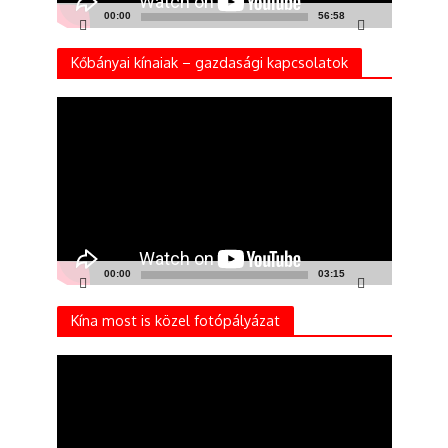
00:00
56:58
Kőbányai kínaiak – gazdasági kapcsolatok
Videólejátszó
00:00
03:15
Kína most is közel fotópályázat
Videólejátszó