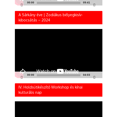
00:00
09:41
A Sárkány éve | Zodiákus bélyegkisív-
kibocsátás – 2024
Videólejátszó
00:00
04:03
IV. Holdsütikészítő Workshop és kínai
kulturális nap
Videólejátszó