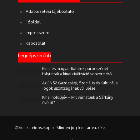
Adatkezelési tájékoztató
Főoldal
Impresszum
Kapcsolat
Legnépszerűbb
Kínai és magyar fiatalok párbeszédet
folytattak a kínai civilizáció vonzerejéről
Az ENSZ Gazdasági, Szociális és Kulturális
Jogok Bizottságának 73. ülése
Kínai holdújév – Mit várhatunk a Sárkány
évétől?
@kinaikaleidoszkop.hu Minden jog fenntartva. rész