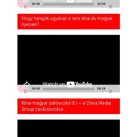
00:00
32:59
Hogy hangzik ugyanaz a vers kínai és magyar
nyelven?
Videólejátszó
00:00
06:19
Kínai-magyar párbeszéd (II.) – a China Media
Group tanácskozása
Videólejátszó