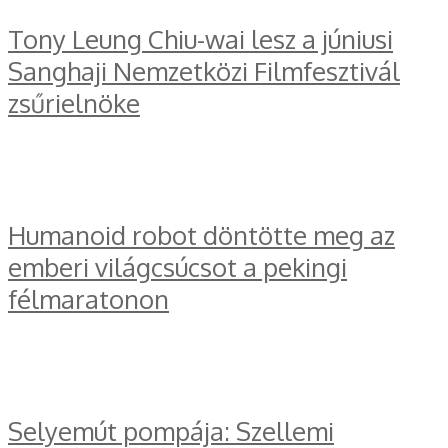
Tony Leung Chiu-wai lesz a júniusi
Sanghaji Nemzetközi Filmfesztivál
zsűrielnöke
Humanoid robot döntötte meg az
emberi világcsúcsot a pekingi
félmaratonon
Selyemút pompája: Szellemi