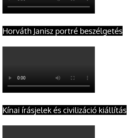
Horváth Janisz portré beszélgetés
Kínai írásjelek és civilizáció kiállítás