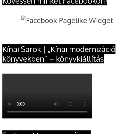
Kövessen minket Facebookon!
Kínai Sarok | „Kínai modernizáció
könyvekben” – könyvkiállítás