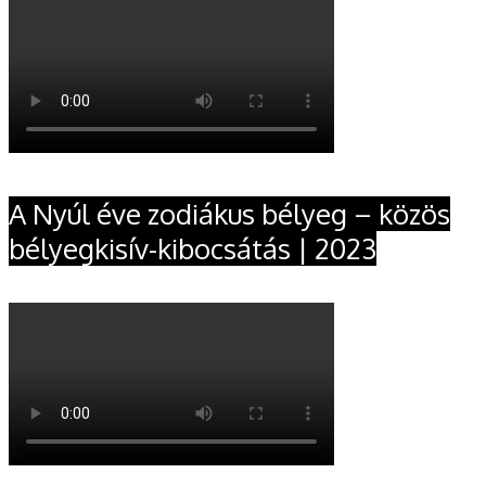
A Nyúl éve zodiákus bélyeg – közös
bélyegkisív-kibocsátás | 2023