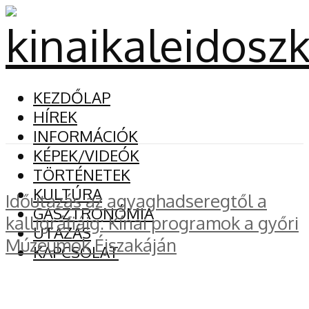
KEZDŐLAP
HÍREK
INFORMÁCIÓK
KÉPEK/VIDEÓK
TÖRTÉNETEK
KULTÚRA
Időutazás az agyaghadseregtől a
GASZTRONÓMIA
kalligráfiáig: Kínai programok a győri
UTAZÁS
Múzeumok Éjszakáján
KAPCSOLAT