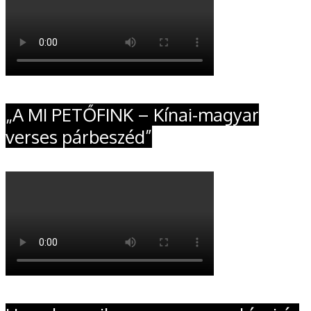
„A MI PETŐFINK – Kínai-magyar
verses párbeszéd”