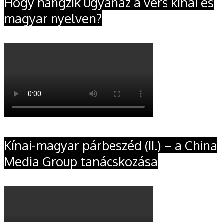
Hogy hangzik ugyanaz a vers kínai és
magyar nyelven?
Kínai-magyar párbeszéd (II.) – a China
Media Group tanácskozása