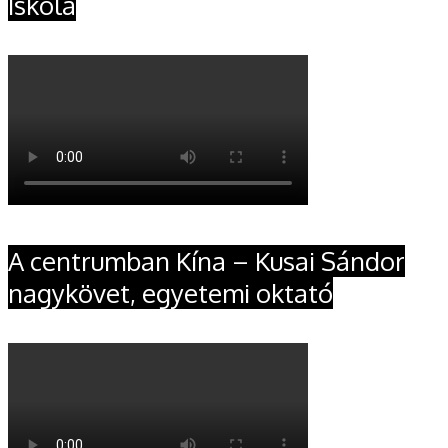
Iskola
A centrumban Kína – Kusai Sándor
nagykövet, egyetemi oktató