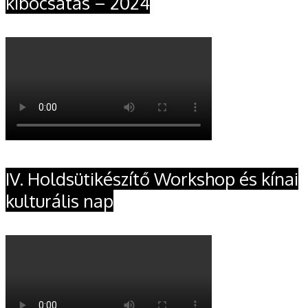
kibocsátás – 2024
IV. Holdsütikészítő Workshop és kínai
kulturális nap