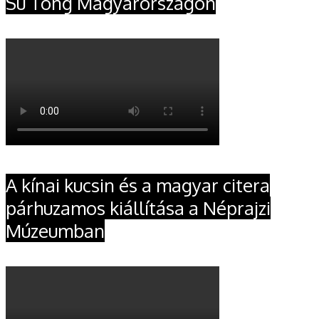
Su Tong Magyarországon
A kínai kucsin és a magyar citera
párhuzamos kiállítása a Néprajzi
Múzeumban