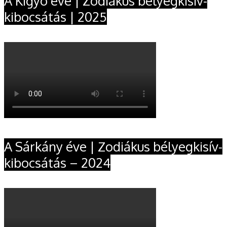
A Kígyó éve | Zodiákus bélyegkisív-
kibocsátás | 2025
A Sárkány éve | Zodiákus bélyegkisív-
kibocsátás – 2024