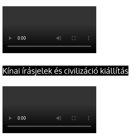
Kínai írásjelek és civilizáció kiállítás