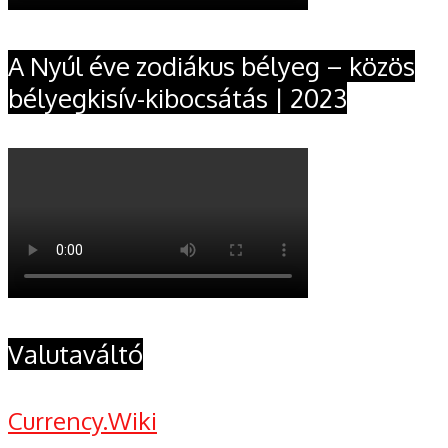
A Nyúl éve zodiákus bélyeg – közös
bélyegkisív-kibocsátás | 2023
Valutaváltó
Currency.Wiki