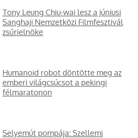
Tony Leung Chiu-wai lesz a júniusi
Sanghaji Nemzetközi Filmfesztivál
zsűrielnöke
Humanoid robot döntötte meg az
emberi világcsúcsot a pekingi
félmaratonon
Selyemút pompája: Szellemi