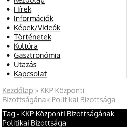
Hírek
Információk
Képek/Videók
Történetek
Kultúra
Gasztronómia
Utazás
Kapcsolat
Kezdőlap
»
KKP Központi
Bizottságának Politikai Bizottsága
Tag - KKP Központi Bizottságának
Politikai Bizottsága