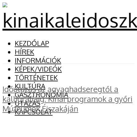
KEZDŐLAP
HÍREK
INFORMÁCIÓK
KÉPEK/VIDEÓK
TÖRTÉNETEK
KULTÚRA
Időutazás az agyaghadseregtől a
GASZTRONÓMIA
kalligráfiáig: Kínai programok a győri
UTAZÁS
Múzeumok Éjszakáján
KAPCSOLAT