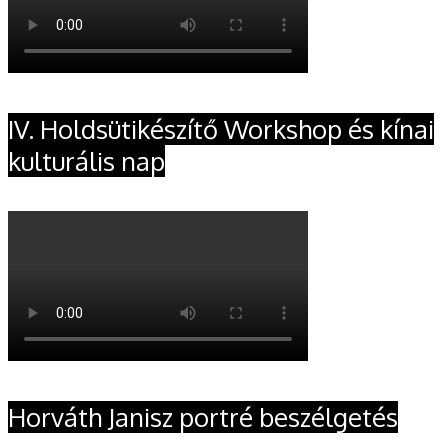
IV. Holdsütikészítő Workshop és kínai
kulturális nap
Horváth Janisz portré beszélgetés