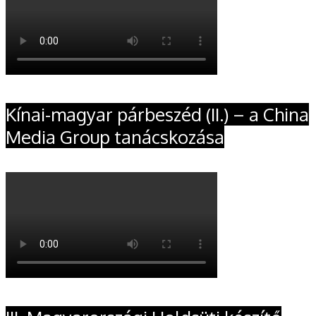
Kínai-magyar párbeszéd (II.) – a China
Media Group tanácskozása