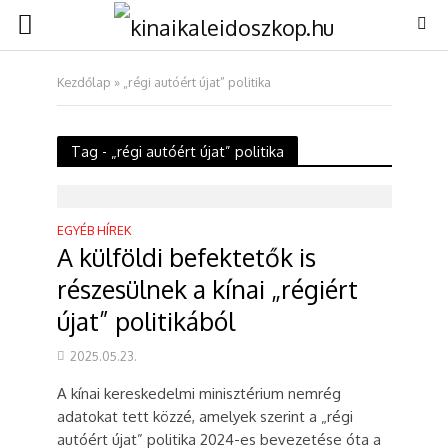
Kezdőlap
»
„régi autóért újat” politika
Tag - „régi autóért újat” politika
EGYÉB HÍREK
A külföldi befektetők is
részesülnek a kínai „régiért
újat” politikából
2025.05.23.
A kínai kereskedelmi minisztérium nemrég
adatokat tett közzé, amelyek szerint a „régi
autóért újat” politika 2024-es bevezetése óta a