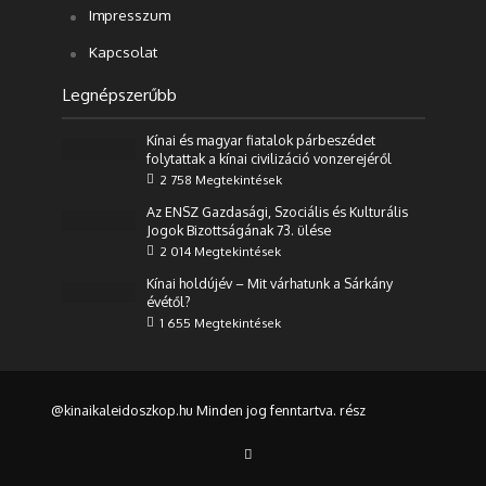
Impresszum
Kapcsolat
Legnépszerűbb
Kínai és magyar fiatalok párbeszédet
folytattak a kínai civilizáció vonzerejéről
2 758 Megtekintések
Az ENSZ Gazdasági, Szociális és Kulturális
Jogok Bizottságának 73. ülése
2 014 Megtekintések
Kínai holdújév – Mit várhatunk a Sárkány
évétől?
1 655 Megtekintések
@kinaikaleidoszkop.hu Minden jog fenntartva. rész