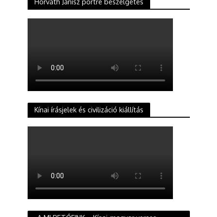
Horváth Janisz portré beszélgetés
Kínai írásjelek és civilizáció kiállítás