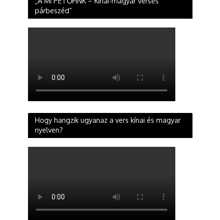
„A MI PETŐFINK – Kínai-magyar verses
párbeszéd”
Hogy hangzik ugyanaz a vers kínai és magyar
nyelven?