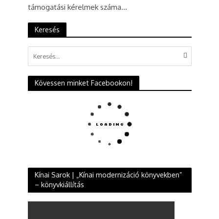
támogatási kérelmek száma...
Keresés
Kövessen minket Facebookon!
Kínai Sarok | „Kínai modernizáció könyvekben”
– könyvkiállítás