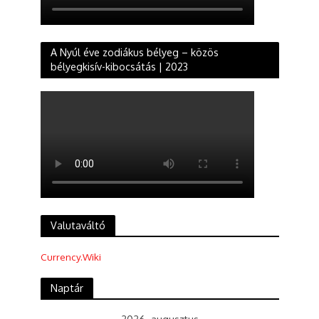
A Nyúl éve zodiákus bélyeg – közös
bélyegkisív-kibocsátás | 2023
Valutaváltó
Currency.Wiki
Naptár