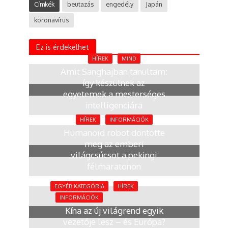
Címkék
beutazás
engedély
Japán
koronavírus
Ez is érdekelhet
HÍREK
MIND
Amit Sanghajban tanultam:
így készülnek az
egyetemek a mesterséges
intelligenciára
2 hónap
HÍREK
INFORMÁCIÓK
Humanoid robot döntötte
meg az emberi
világcsúcsot a pekingi
félmaratonon
4 hónap
EGYÉB KATEGÓRIA
HÍREK
INFORMÁCIÓK
Kína az új világrend egyik
vezetője lesz – és Európa?