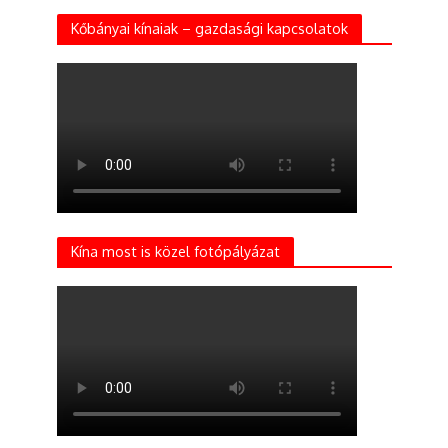
Kőbányai kínaiak – gazdasági kapcsolatok
Kína most is közel fotópályázat