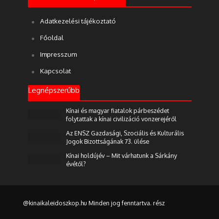
Adatkezelési tájékoztató
Főoldal
Impresszum
Kapcsolat
Legnépszerűbb
Kínai és magyar fiatalok párbeszédet
folytattak a kínai civilizáció vonzerejéről
Az ENSZ Gazdasági, Szociális és Kulturális
Jogok Bizottságának 73. ülése
Kínai holdújév – Mit várhatunk a Sárkány
évétől?
@kinaikaleidoszkop.hu Minden jog fenntartva. rész