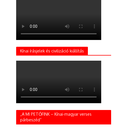
Kínai írásjelek és civilizáció kiállítás
„A MI PETŐFINK – Kínai-magyar verses
párbeszéd”