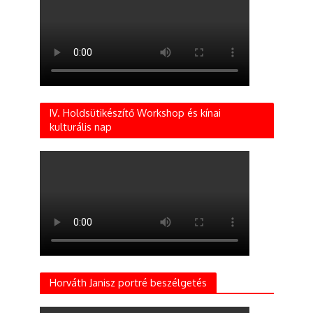
IV. Holdsütikészítő Workshop és kínai
kulturális nap
Horváth Janisz portré beszélgetés