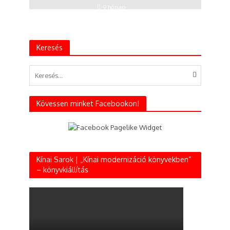
9 hónap
Keresés
Kövessen minket Facebookon!
Kínai Sarok | „Kínai modernizáció könyvekben”
– könyvkiállítás