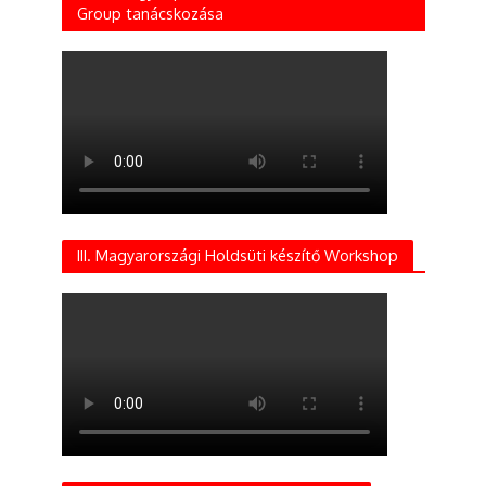
Group tanácskozása
III. Magyarországi Holdsüti készítő Workshop