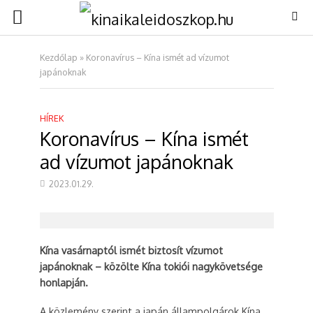
Kezdőlap
»
Koronavírus – Kína ismét ad vízumot
japánoknak
HÍREK
Koronavírus – Kína ismét
ad vízumot japánoknak
2023.01.29.
Kína vasárnaptól ismét biztosít vízumot
japánoknak – közölte Kína tokiói nagykövetsége
honlapján.
A közlemény szerint a japán állampolgárok Kína