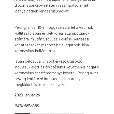
diplomáciai képviseletein vasárnaptól ismét
igényelhetnek rendes vízumokat.
Peking január 10-én függesztette fel a vízumok
kiállítását japán és dél-koreai állampolgárok
számára, miután Szöul és Tokió is beutazási
korlátozásokat vezetett be a legutóbbi kínai
koronavírus-hullám miatt.
Japán például a Kínából érkező utasoktól
indulásuk előtt és érkezésüket követően is negatív
koronavírus-teszteredményt követel. Peking a két
ország korlátozó intézkedéseit hátrányos
megkülönböztetésnek nevezte.
2023. január 29.
(MTI/APA/AFP)