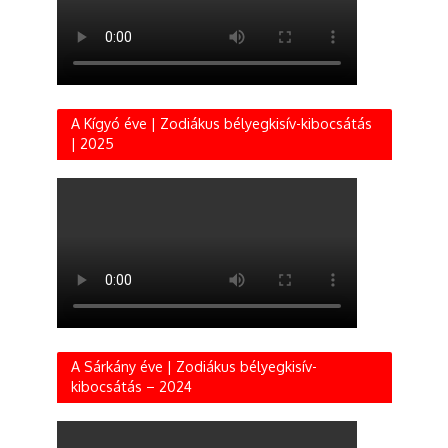
A Kígyó éve | Zodiákus bélyegkisív-kibocsátás
| 2025
A Sárkány éve | Zodiákus bélyegkisív-
kibocsátás – 2024