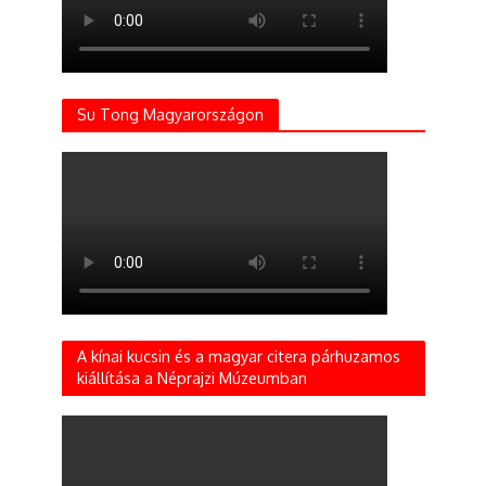
Su Tong Magyarországon
A kínai kucsin és a magyar citera párhuzamos
kiállítása a Néprajzi Múzeumban