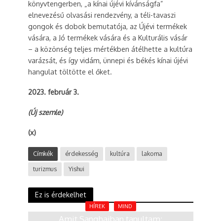
könyvtengerben, „a kínai újévi kívánságfa”
elnevezésű olvasási rendezvény, a téli-tavaszi
gongok és dobok bemutatója, az Újévi termékek
vására, a Jó termékek vására és a Kulturális vásár
– a közönség teljes mértékben átélhette a kultúra
varázsát, és így vidám, ünnepi és békés kínai újévi
hangulat töltötte el őket.
2023. február 3.
(Új szemle)
(x)
Címkék
érdekesség
kultúra
lakoma
turizmus
Yishui
Ez is érdekelhet
HÍREK
MIND
Amit Sanghajban tanultam: