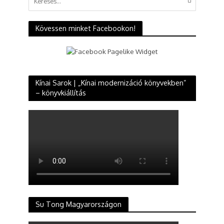
Kövessen minket Facebookon!
Kínai Sarok | „Kínai modernizáció könyvekben”
– könyvkiállítás
Su Tong Magyarországon