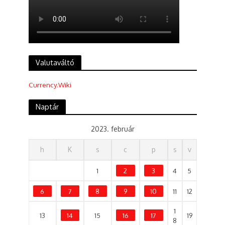
Valutaváltó
Currency.Wiki
Naptár
2023. február
h
K
s
c
p
s
v
1
2
3
4
5
6
7
8
9
10
11
12
1
13
14
15
16
17
19
8