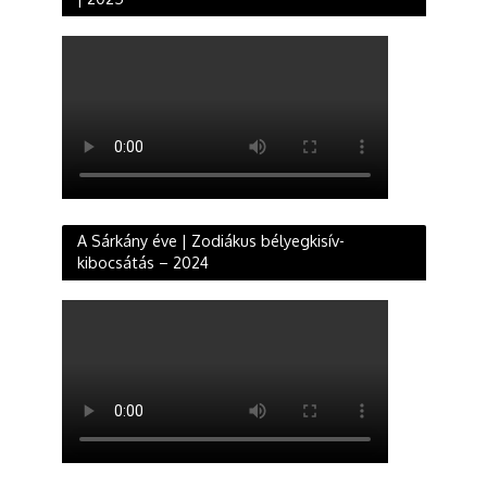
A Sárkány éve | Zodiákus bélyegkisív-
kibocsátás – 2024