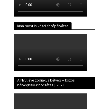
Kína most is közel fotópályázat
A Nyúl éve zodiákus bélyeg – közös
bélyegkisív-kibocsátás | 2023