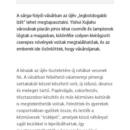
A sárga-folyói vásárban az újév „legboldogabb
ízét” lehet megtapasztalni. Yishui Xujiahu
városának piacán piros kínai csomók és lampionok
lógtak a magasban, különféle szépen kivirágzott
cserepes növények voltak megtalálhatóak, és az
emberek ide özönlöttek, hogy vásároljanak.
A kínaiak az újév tiszteletére új ruhákat vesznek
fel. A vásárban fellelhető valamennyi yimengi
vattakabát kézzel készített volt, új stílusú, divatos
és meleget tartó. Papírvágás, cukorfestés,
tésztaszobor-készítés és más kézműves kultúrák
is megtekinthetők voltak. Felnőttek és gyerekek
csoportokban gyűltek össze, és lesték a
kézművesek “trükkjeit”, amelyek közül néhányat
saját kezükkel is kipróbálhattak, így