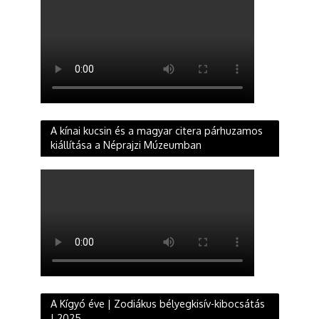
A kínai kucsin és a magyar citera párhuzamos
kiállítása a Néprajzi Múzeumban
A Kígyó éve | Zodiákus bélyegkisív-kibocsátás
| 2025