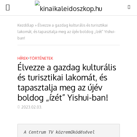
Kezdőlap
»
Élvezze a gazdag kulturális és turisztikai
lakomát, és tapasztalja meg az újév boldog „ízét” Yishui-
ban!
HÍREK
•
TÖRTÉNETEK
Élvezze a gazdag kulturális
és turisztikai lakomát, és
tapasztalja meg az újév
boldog „ízét” Yishui-ban!
2023.02.03.
A Centrum TV közreműködésével