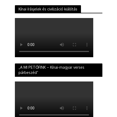
Kínai írásjelek és civilizáció kiállítás
„A MI PETŐFINK – Kínai-magyar verses
párbeszéd”