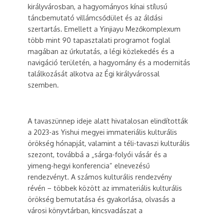
királyvárosban, a hagyományos kínai stílusú
táncbemutató villámcsődület és az áldási
szertartás. Emellett a Yinjiayu Mezőkomplexum
több mint 90 tapasztalati programot foglal
magában az űrkutatás, a légi közlekedés és a
navigáció területén, a hagyomány és a modernitás
találkozását alkotva az Égi királyvárossal
szemben.
A tavaszünnep ideje alatt hivatalosan elindították
a 2023-as Yishui megyei immateriális kulturális
örökség hónapját, valamint a téli-tavaszi kulturális
szezont, továbbá a „sárga-folyói vásár és a
yimeng-hegyi konferencia” elnevezésű
rendezvényt. A számos kulturális rendezvény
révén – többek között az immateriális kulturális
örökség bemutatása és gyakorlása, olvasás a
városi könyvtárban, kincsvadászat a