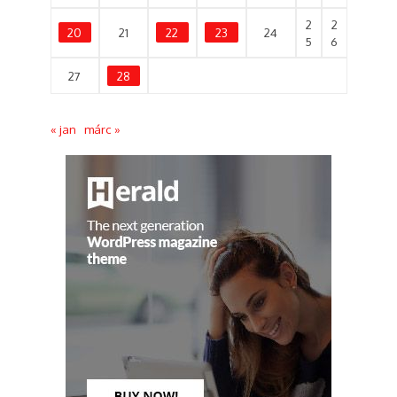
2
2
20
21
22
23
24
5
6
27
28
« jan
márc »