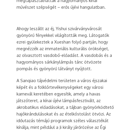
megtapasztalhatták a hagyományos kínai
művészet szépségét – erős újévi hangulatban.
Ahogy leszállt az éj, Yishui szivárványvárosát
gyönyörű fényekkel világították meg. Látogatók
ezrei gyülekeztek a Xueshan folyó partján, hogy
megnézzék az immateriális kulturális örökséget,
az olvasztott vasdobó-előadást. A vasdobás és a
hagyományos sárkánylámpás tánc ötvözete
pompás és gyönyörű látványt nyújtott.
A Sanqiao tájvédelmi területen a város éjszakai
képét és a folklórtevékenységeket egy városi
karnevál keretében egyesítik, amely a havas
játszóteret, a kínai újévi lámpásfesztivált, az
akrobatikus előadásokat, a tájban gyönyörködtető
hajókirándulásokat és az ételkóstolást ötvözi. Az
időutazás témájú programok széles választékát
kínálja, mint például a Ji király járőrözése az Égi