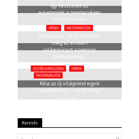
így készülnek az
egyetemek a mesterséges
intelligenciára
2 hónap
HÍREK
INFORMÁCIÓK
Humanoid robot döntötte
meg az emberi
világcsúcsot a pekingi
félmaratonon
4 hónap
EGYÉB KATEGÓRIA
HÍREK
INFORMÁCIÓK
Kína az új világrend egyik
vezetője lesz – és Európa?
8 hónap
Keresés