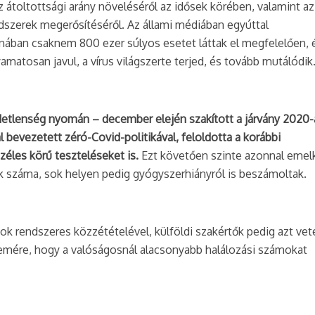
 átoltottsági arány növeléséről az idősek körében, valamint az
dszerek megerősítéséről. Az állami médiában egyúttal
ínában csaknem 800 ezer súlyos esetet láttak el megfelelően, 
amatosan javul, a vírus világszerte terjed, és tovább mutálódik
detlenség nyomán – december elején szakított a járvány 2020-
 bevezetett zéró-Covid-politikával, feloldotta a korábbi
széles körű teszteléseket is.
Ezt követően szinte azonnal emel
tek száma, sok helyen pedig gyógyszerhiányról is beszámoltak.
ok rendszeres közzétételével, külföldi szakértők pedig azt vet
mére, hogy a valóságosnál alacsonyabb halálozási számokat