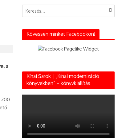
Kövessen minket Facebookon!
e, a
Kínai Sarok | „Kínai modernizáció
könyvekben” – könyvkiállítás
t 200
hető