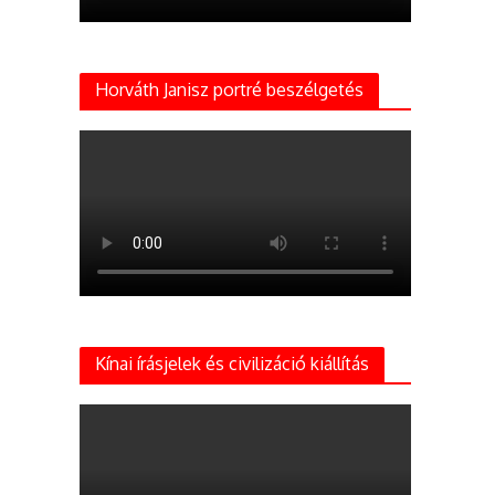
Horváth Janisz portré beszélgetés
Kínai írásjelek és civilizáció kiállítás