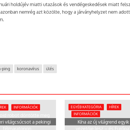
januári holdújév miatti utazások és vendégeskedések miatt fels
 azonban nemrég azt közölte, hogy a járványhelyzet nem adot
m.
n-ping
koronavírus
ülés
EGYÉB KATEGÓRIA
HÍREK
ÍREK
INFORMÁCIÓK
INFORMÁCIÓK
id robot döntötte meg
ri világcsúcsot a pekingi
Kína az új világrend egyik
félmaratonon
vezetője lesz – és Európa