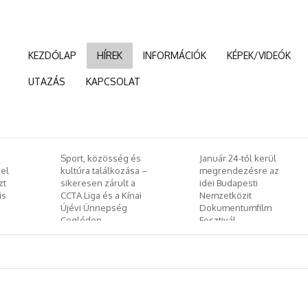
KEZDŐLAP
HÍREK
INFORMÁCIÓK
KÉPEK/VIDEÓK
UTAZÁS
KAPCSOLAT
:
Sport, közösség és
Január 24-től kerül
el
kultúra találkozása –
megrendezésre az
zt
sikeresen zárult a
idei Budapesti
is
CCTA Liga és a Kínai
Nemzetközit
Újévi Ünnepség
Dokumentumfilm
Cegléden
Fesztivál