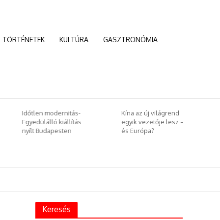
TÖRTÉNETEK
KULTÚRA
GASZTRONÓMIA
Időtlen modernitás-
Kína az új világrend
Egyedülálló kiállítás
egyik vezetője lesz –
nyílt Budapesten
és Európa?
Keresés