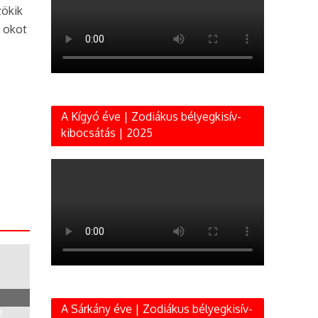
zökik
t okot
A Kígyó éve | Zodiákus bélyegkisív-
kibocsátás | 2025
A Sárkány éve | Zodiákus bélyegkisív-
?