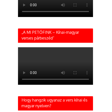
„A MI PETŐFINK – Kínai-magyar
verses párbeszéd”
Hogy hangzik ugyanaz a vers kínai és
magyar nyelven?