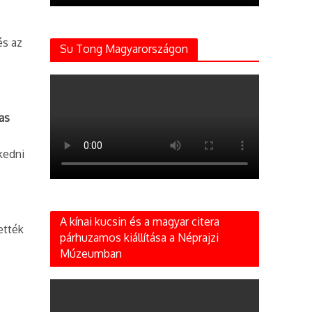
és az
Su Tong Magyarországon
.
as
kedni
A kínai kucsin és a magyar citera
ették
párhuzamos kiállítása a Néprajzi
Múzeumban