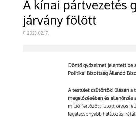
A kínai pártvezetés 
járvány fölött
2023.02.17.
Döntő győzelmet jelentett be a
Politikai Bizottság Állandó Biz
A testület csütörtöki ülésén a t
megelőzésében és ellenőrzés a
millió fertőzött jutott orvosi e
legalacsonyabb halálozási rátát 