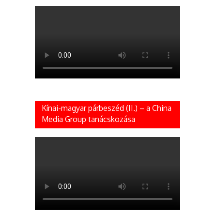
Kínai-magyar párbeszéd (II.) – a China
Media Group tanácskozása