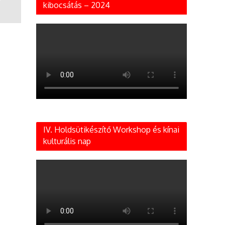
kibocsátás – 2024
IV. Holdsütikészítő Workshop és kínai
kulturális nap