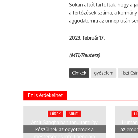
Sokan attól tartottak, hogy a 
a fertőzések száma, a kormány
aggodalomra az ünnep után se
2023. február 17.
(MTI/Reuters)
Címkék
győzelem
Hszi Csi
Ez is érdekelhet
HÍREK
MIND
H
Amit Sanghajban tanultam: így
Humano
készülnek az egyetemek a
az embe
mesterséges intelligenciára