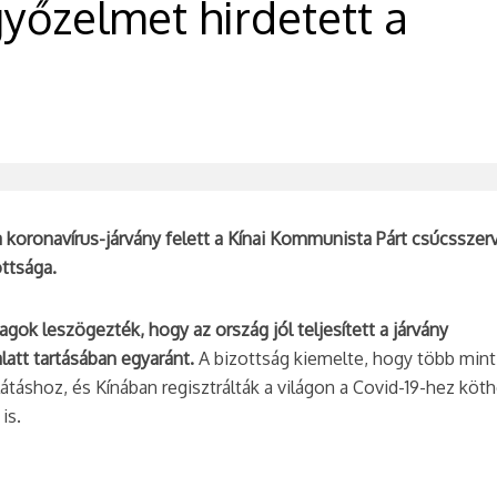
győzelmet hirdetett a
 koronavírus-járvány felett a Kínai Kommunista Párt csúcsszerv
ottsága.
agok leszögezték, hogy az ország jól teljesített a járvány
latt tartásában egyaránt.
A bizottság kiemelte, hogy több min
llátáshoz, és Kínában regisztrálták a világon a Covid-19-hez köt
is.