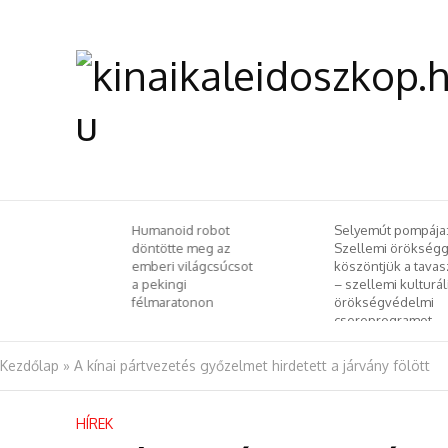
 Chiu-wai
Humanoid robot
Selyemút pompája
si
döntötte meg az
Szellemi örökségg
emzetközi
emberi világcsúcsot
köszöntjük a tavas
l
a pekingi
– szellemi kulturál
e
félmaratonon
örökségvédelmi
csereprogramot
rendeztek
Budapesten
Kezdőlap
»
A kínai pártvezetés győzelmet hirdetett a járvány fölött
HÍREK