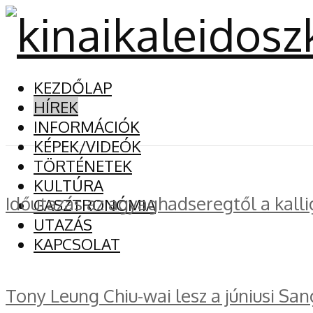
KEZDŐLAP
HÍREK
INFORMÁCIÓK
KÉPEK/VIDEÓK
TÖRTÉNETEK
KULTÚRA
Időutazás az agyaghadseregtől a kalli
GASZTRONÓMIA
UTAZÁS
KAPCSOLAT
Tony Leung Chiu-wai lesz a júniusi San