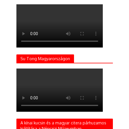
Su Tong Magyarországon
A kínai kucsin és a magyar citera párhuzamos
kiállítása a Néprajzi Múzeumban