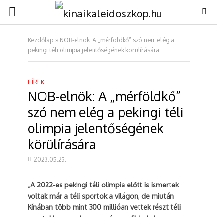
Kezdőlap
»
NOB-elnök: A „mérföldkő” szó nem elég a
pekingi téli olimpia jelentőségének körülírására
HÍREK
NOB-elnök: A „mérföldkő”
szó nem elég a pekingi téli
olimpia jelentőségének
körülírására
2023.05.25.
„A 2022-es pekingi téli olimpia előtt is ismertek
voltak már a téli sportok a világon, de miután
Kínában több mint 300 millióan vettek részt téli