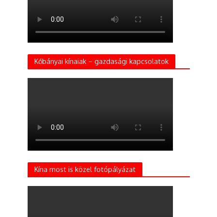
Kőbányai kínaiak – gazdasági kapcsolatok
Kína most is közel fotópályázat