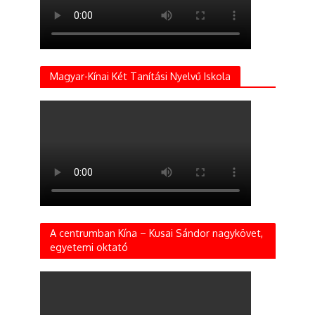
Magyar-Kínai Két Tanítási Nyelvű Iskola
A centrumban Kína – Kusai Sándor nagykövet,
egyetemi oktató