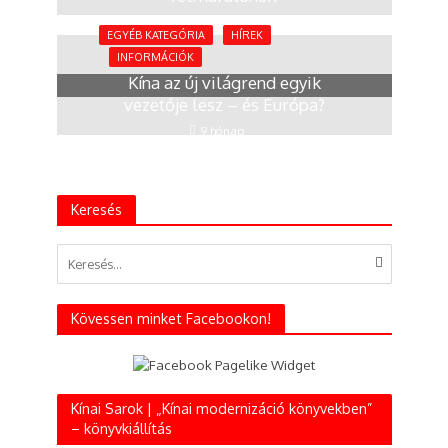
4 hónap
EGYÉB KATEGÓRIA
HÍREK
INFORMÁCIÓK
Kína az új világrend egyik
vezetője lesz – és Európa?
9 hónap
Keresés
Kövessen minket Facebookon!
Kínai Sarok | „Kínai modernizáció könyvekben”
– könyvkiállítás