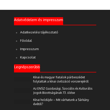
Adatvédelem és impresszum
Adatkezelési tájékoztató
Főoldal
Impresszum
Kapcsolat
Legnépszerűbb
Kínai és magyar fiatalok párbeszédet
folytattak a kínai civilizáció vonzerejéről
Az ENSZ Gazdasági, Szociális és Kulturális
Jogok Bizottságának 73. ülése
Kínai holdújév – Mit várhatunk a Sárkány
évétől?