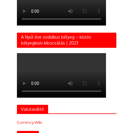
A Nyúl éve zodiákus bélyeg – közös
bélyegkisív-kibocsátás | 2023
Valutaváltó
Currency.Wiki