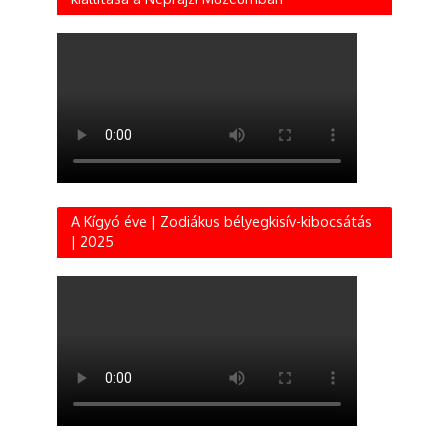
A Kígyó éve | Zodiákus bélyegkisív-kibocsátás
| 2025