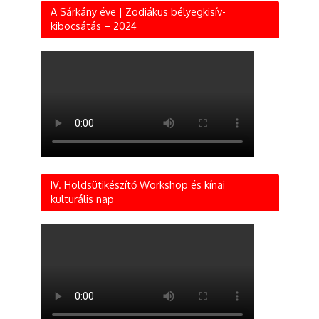
A Sárkány éve | Zodiákus bélyegkisív-
kibocsátás – 2024
IV. Holdsütikészítő Workshop és kínai
kulturális nap