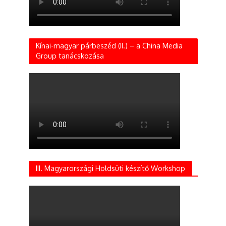
Kínai-magyar párbeszéd (II.) – a China Media
Group tanácskozása
III. Magyarországi Holdsüti készítő Workshop