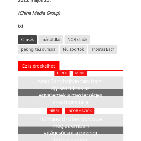
2023. május 25.
(China Media Group)
(x)
Címkék
mérföldkő
NOB-elnök
pekingi téli olimpia
téli sportok
Thomas Bach
Ez is érdekelhet
HÍREK
MIND
Amit Sanghajban tanultam:
így készülnek az
egyetemek a mesterséges
intelligenciára
2 hónap
HÍREK
INFORMÁCIÓK
Humanoid robot döntötte
meg az emberi
világcsúcsot a pekingi
félmaratonon