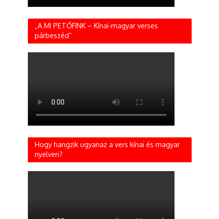
„A MI PETŐFINK – Kínai-magyar verses
párbeszéd”
Hogy hangzik ugyanaz a vers kínai és magyar
nyelven?