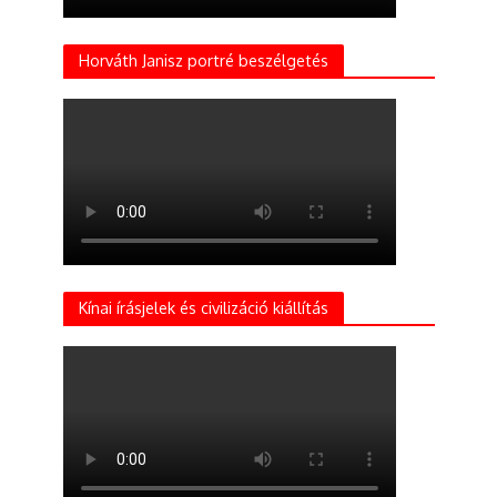
Horváth Janisz portré beszélgetés
Kínai írásjelek és civilizáció kiállítás