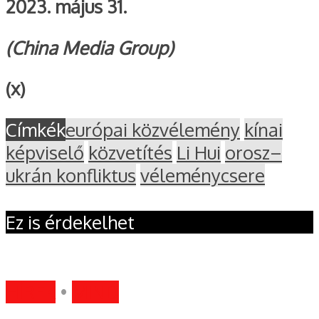
2023. május 31.
(China Media Group)
(x)
Címkék
európai közvélemény
kínai
képviselő
közvetítés
Li Hui
orosz–
ukrán konfliktus
véleménycsere
Ez is érdekelhet
HÍREK
•
MIND