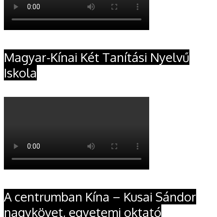
Magyar-Kínai Két Tanítási Nyelvű
Iskola
A centrumban Kína – Kusai Sándor
nagykövet, egyetemi oktató