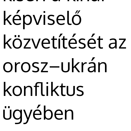
képviselő
közvetítését az
orosz–ukrán
konfliktus
ügyében