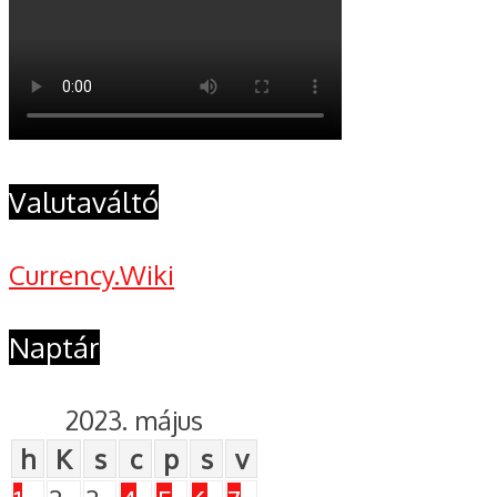
Valutaváltó
Currency.Wiki
Naptár
2023. május
h
K
s
c
p
s
v