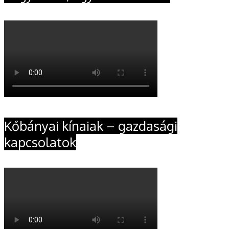
Kőbányai kínaiak – gazdasági
kapcsolatok