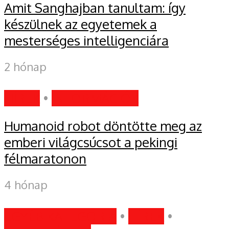
Amit Sanghajban tanultam: így
készülnek az egyetemek a
mesterséges intelligenciára
2 hónap
HÍREK
•
INFORMÁCIÓK
Humanoid robot döntötte meg az
emberi világcsúcsot a pekingi
félmaratonon
4 hónap
EGYÉB KATEGÓRIA
•
HÍREK
•