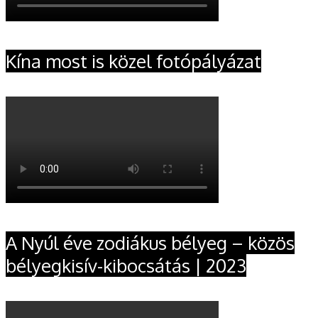
Kína most is közel fotópályázat
A Nyúl éve zodiákus bélyeg – közös
bélyegkisív-kibocsátás | 2023