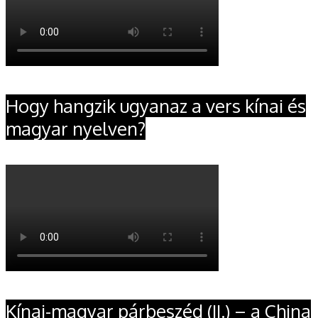
Hogy hangzik ugyanaz a vers kínai és
magyar nyelven?
Kínai-magyar párbeszéd (II.) – a China