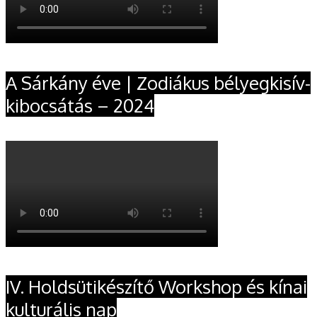
A Sárkány éve | Zodiákus bélyegkisív-
kibocsátás – 2024
IV. Holdsütikészítő Workshop és kínai
kulturális nap