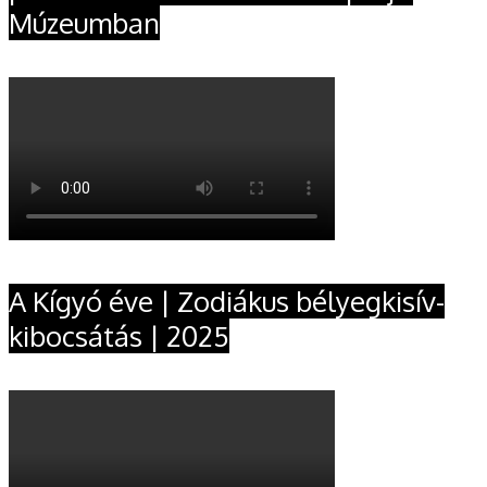
Múzeumban
A Kígyó éve | Zodiákus bélyegkisív-
kibocsátás | 2025