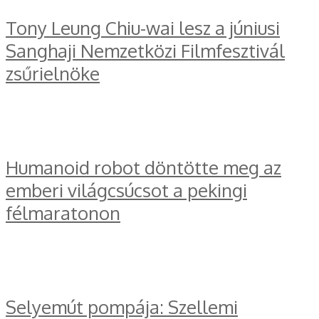
Tony Leung Chiu-wai lesz a júniusi
Sanghaji Nemzetközi Filmfesztivál
zsűrielnöke
Humanoid robot döntötte meg az
emberi világcsúcsot a pekingi
félmaratonon
Selyemút pompája: Szellemi