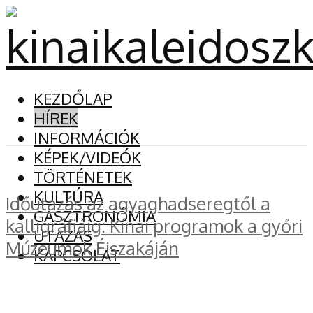
KEZDŐLAP
HÍREK
INFORMÁCIÓK
KÉPEK/VIDEÓK
TÖRTÉNETEK
KULTÚRA
Időutazás az agyaghadseregtől a
GASZTRONÓMIA
kalligráfiáig: Kínai programok a győri
UTAZÁS
Múzeumok Éjszakáján
KAPCSOLAT