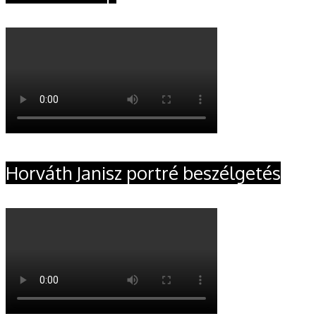
Horváth Janisz portré beszélgetés