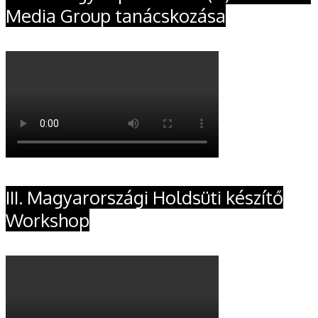
Media Group tanácskozása
III. Magyarországi Holdsüti készítő
Workshop