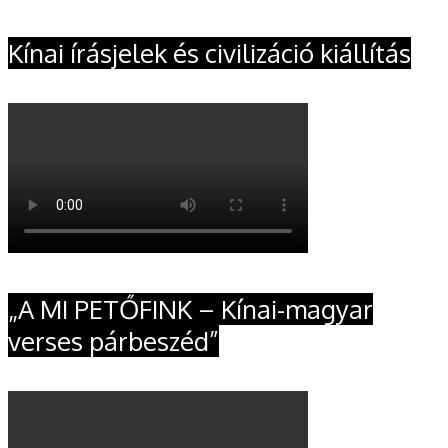
Kínai írásjelek és civilizáció kiállítás
„A MI PETŐFINK – Kínai-magyar
verses párbeszéd”