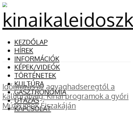
KEZDŐLAP
HÍREK
INFORMÁCIÓK
KÉPEK/VIDEÓK
TÖRTÉNETEK
KULTÚRA
Időutazás az agyaghadseregtől a
GASZTRONÓMIA
kalligráfiáig: Kínai programok a győri
UTAZÁS
Múzeumok Éjszakáján
KAPCSOLAT