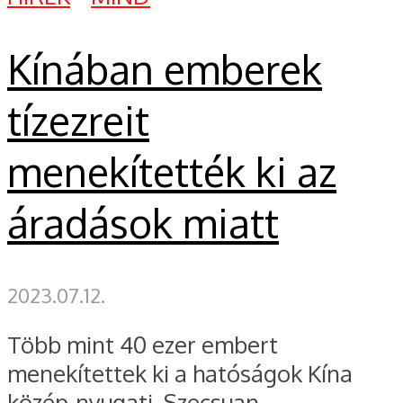
Kínában emberek
tízezreit
menekítették ki az
áradások miatt
2023.07.12.
Több mint 40 ezer embert
menekítettek ki a hatóságok Kína
közép-nyugati, Szecsuan