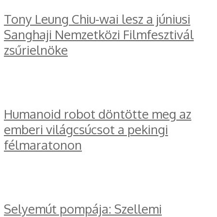
Tony Leung Chiu-wai lesz a júniusi
Sanghaji Nemzetközi Filmfesztivál
zsűrielnöke
Humanoid robot döntötte meg az
emberi világcsúcsot a pekingi
félmaratonon
Selyemút pompája: Szellemi