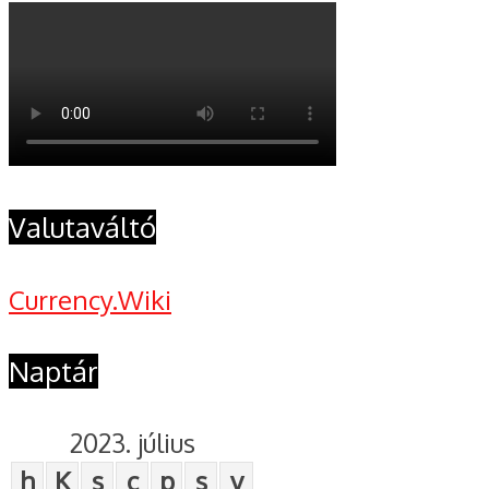
Valutaváltó
Currency.Wiki
Naptár
2023. július
h
K
s
c
p
s
v