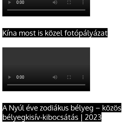
Kína most is közel fotópályázat
A Nyúl éve zodiákus bélyeg – közös
bélyegkisív-kibocsátás | 2023