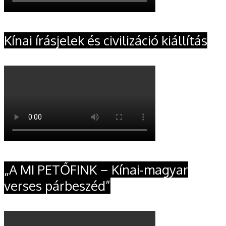
Kínai írásjelek és civilizáció kiállítás
„A MI PETŐFINK – Kínai-magyar
verses párbeszéd”