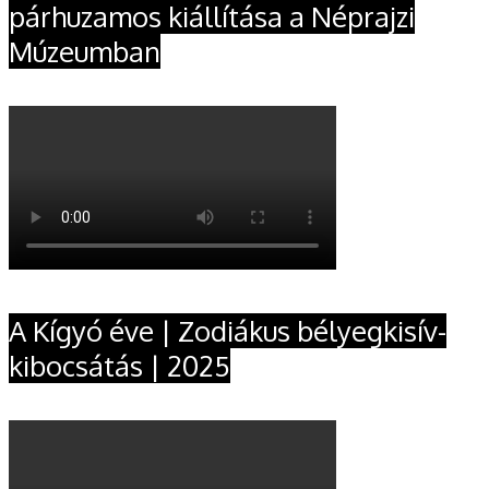
párhuzamos kiállítása a Néprajzi
Múzeumban
A Kígyó éve | Zodiákus bélyegkisív-
kibocsátás | 2025