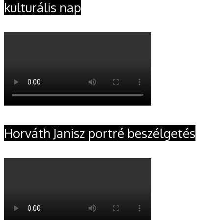
kulturális nap
Horváth Janisz portré beszélgetés