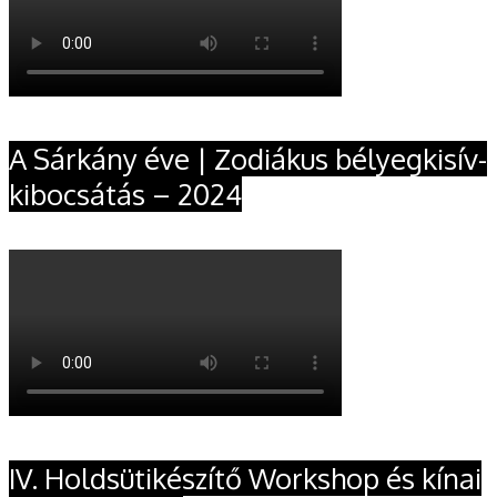
A Sárkány éve | Zodiákus bélyegkisív-
kibocsátás – 2024
IV. Holdsütikészítő Workshop és kínai