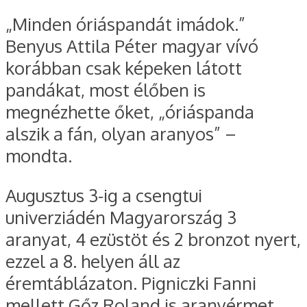
„Minden óriáspandát imádok.”
Benyus Attila Péter magyar vívó
korábban csak képeken látott
pandákat, most élőben is
megnézhette őket, „óriáspanda
alszik a fán, olyan aranyos” –
mondta.
Augusztus 3-ig a csengtui
univerziádén Magyarország 3
aranyat, 4 ezüstöt és 2 bronzot nyert,
ezzel a 8. helyen áll az
éremtáblázaton. Pigniczki Fanni
mellett Gőz Roland is aranyérmet