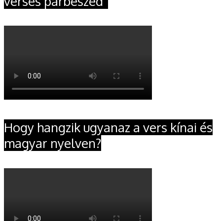
verses párbeszéd”
Hogy hangzik ugyanaz a vers kínai és
magyar nyelven?