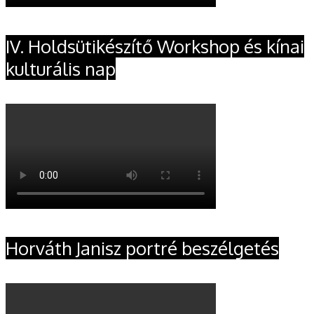
IV. Holdsütikészítő Workshop és kínai
kulturális nap
Horváth Janisz portré beszélgetés