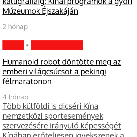
kalligráfiáig: Kínai programok a győri
Múzeumok Éjszakáján
2 hónap
HÍREK
•
INFORMÁCIÓK
Humanoid robot döntötte meg az
emberi világcsúcsot a pekingi
félmaratonon
4 hónap
Több külföldi is dicséri Kína
nemzetközi sportesemények
szervezésére irányuló képességét
Kínában erőteljesen igyekszenek a