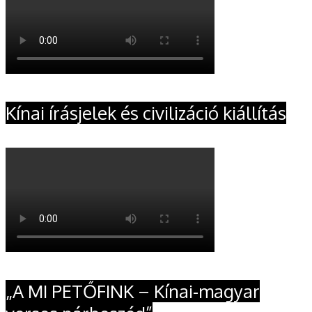
Kínai írásjelek és civilizáció kiállítás
„A MI PETŐFINK – Kínai-magyar