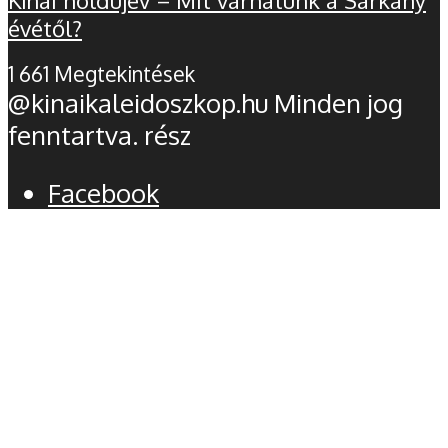
Kínai holdújév – Mit várhatunk a Sárkány
évétől?
1 661 Megtekintések
@kinaikaleidoszkop.hu Minden jog
fenntartva. rész
Facebook