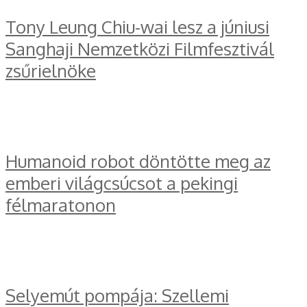
Tony Leung Chiu-wai lesz a júniusi
Sanghaji Nemzetközi Filmfesztivál
zsűrielnöke
Humanoid robot döntötte meg az
emberi világcsúcsot a pekingi
félmaratonon
Selyemút pompája: Szellemi