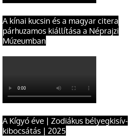
A kínai kucsin és a magyar citera
párhuzamos kiállítása a Néprajzi
Múzeumban
A Kígyó éve | Zodiákus bélyegkisív-
kibocsátás | 2025