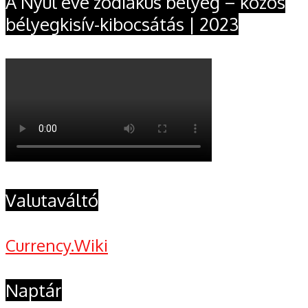
A Nyúl éve zodiákus bélyeg – közös
bélyegkisív-kibocsátás | 2023
Valutaváltó
Currency.Wiki
Naptár