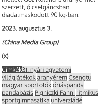
szerzett, ő cselgáncsban
diadalmaskodott 90 kg-ban.
2023. augusztus 3.
(China Media Group)
(x)
Címkék
31. nyári egyetemi
világjátékok
aranyérem
Csengtu
magyar sportolók
óriáspanda
pandabázis
Pigniczki Fanni
ritmikus
sportgimnasztika
univerziádé