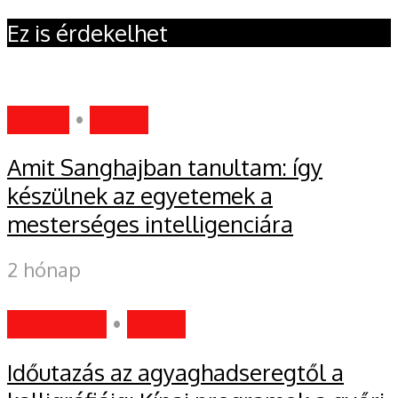
Ez is érdekelhet
HÍREK
•
MIND
Amit Sanghajban tanultam: így
készülnek az egyetemek a
mesterséges intelligenciára
2 hónap
KULTÚRA
•
MIND
Időutazás az agyaghadseregtől a