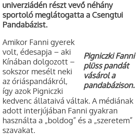
univerziádén részt vevő néhány
sportoló meglátogatta a Csengtui
Pandabázist.
Amikor Fanni gyerek
volt, édesapja – aki
Pigniczki Fanni
Kínában dolgozott –
plüss pandát
sokszor mesélt neki
vásárol a
az óriáspandákról,
pandabázison.
így azok Pigniczki
kedvenc állataivá váltak. A médiának
adott interjújában Fanni gyakran
használta a „boldog” és a „szeretem”
szavakat.