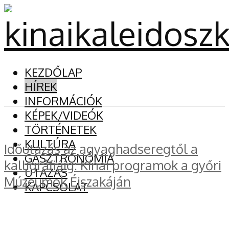
KEZDŐLAP
HÍREK
INFORMÁCIÓK
KÉPEK/VIDEÓK
TÖRTÉNETEK
KULTÚRA
Időutazás az agyaghadseregtől a
GASZTRONÓMIA
kalligráfiáig: Kínai programok a győri
UTAZÁS
Múzeumok Éjszakáján
KAPCSOLAT