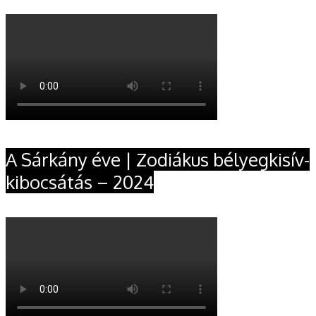
A Sárkány éve | Zodiákus bélyegkisív-
kibocsátás – 2024