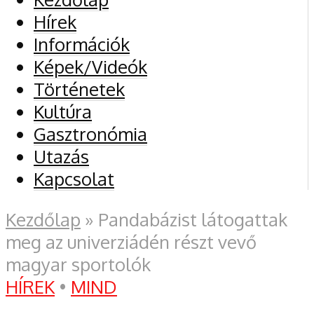
Hírek
Információk
Képek/Videók
Történetek
Kultúra
Gasztronómia
Utazás
Kapcsolat
Kezdőlap
»
Pandabázist látogattak
meg az univerziádén részt vevő
magyar sportolók
HÍREK
•
MIND