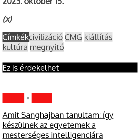
2023. október 15.
(x)
Címkék
civilizáció
CMG
kiállítás
kultúra
megnyitó
Ez is érdekelhet
HÍREK
•
MIND
Amit Sanghajban tanultam: így
készülnek az egyetemek a
mesterséges intelligenciára