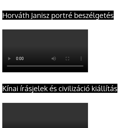
Horváth Janisz portré beszélgetés
Kínai írásjelek és civilizáció kiállítás