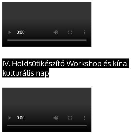
IV. Holdsütikészítő Workshop és kínai
kulturális nap