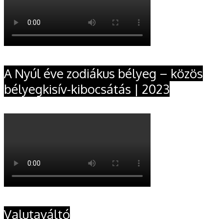
A Nyúl éve zodiákus bélyeg – közös
bélyegkisív-kibocsátás | 2023
Valutaváltó