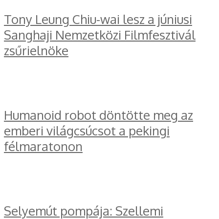
Tony Leung Chiu-wai lesz a júniusi
Sanghaji Nemzetközi Filmfesztivál
zsűrielnöke
Humanoid robot döntötte meg az
emberi világcsúcsot a pekingi
félmaratonon
Selyemút pompája: Szellemi