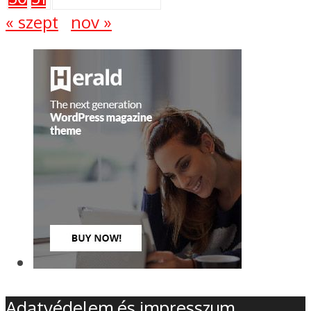
« szept
nov »
Adatvédelem és impresszum