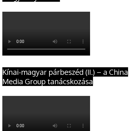
Kínai-magyar párbeszéd (II.) – a China
Media Group tanácskozása