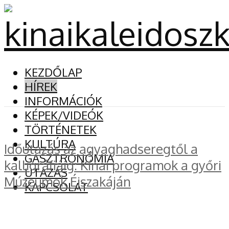
KEZDŐLAP
HÍREK
INFORMÁCIÓK
KÉPEK/VIDEÓK
TÖRTÉNETEK
KULTÚRA
Időutazás az agyaghadseregtől a
GASZTRONÓMIA
kalligráfiáig: Kínai programok a győri
UTAZÁS
Múzeumok Éjszakáján
KAPCSOLAT