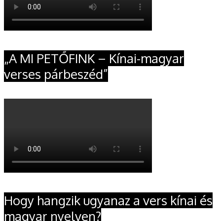
„A MI PETŐFINK – Kínai-magyar
verses párbeszéd”
Hogy hangzik ugyanaz a vers kínai és
magyar nyelven?