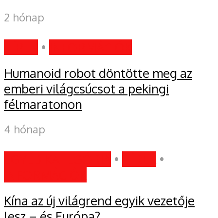
2 hónap
HÍREK
•
INFORMÁCIÓK
Humanoid robot döntötte meg az
emberi világcsúcsot a pekingi
félmaratonon
4 hónap
EGYÉB KATEGÓRIA
•
HÍREK
•
INFORMÁCIÓK
Kína az új világrend egyik vezetője
lesz – és Európa?