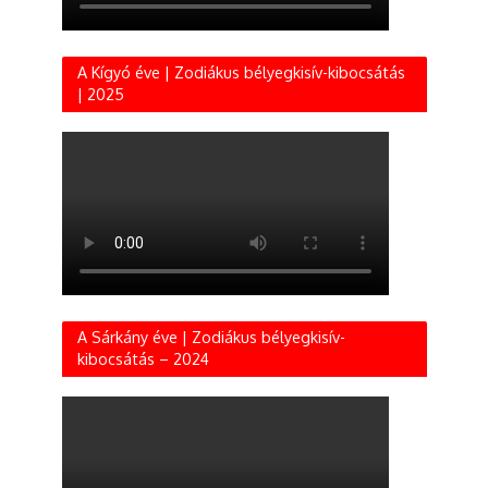
A Kígyó éve | Zodiákus bélyegkisív-kibocsátás
| 2025
A Sárkány éve | Zodiákus bélyegkisív-
kibocsátás – 2024