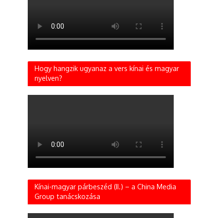
Hogy hangzik ugyanaz a vers kínai és magyar
nyelven?
Kínai-magyar párbeszéd (II.) – a China Media
Group tanácskozása