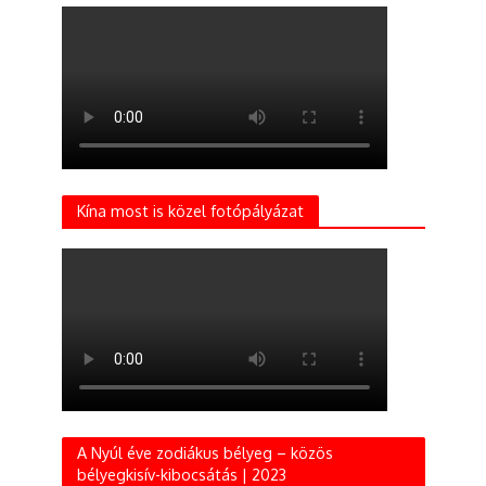
Kína most is közel fotópályázat
A Nyúl éve zodiákus bélyeg – közös
bélyegkisív-kibocsátás | 2023