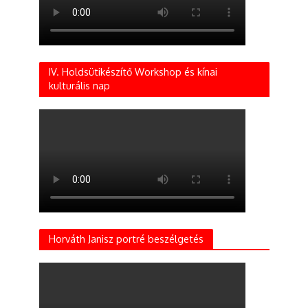
IV. Holdsütikészítő Workshop és kínai
kulturális nap
Horváth Janisz portré beszélgetés