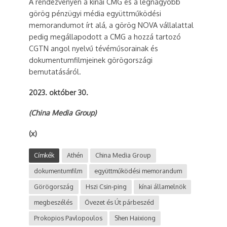
A rendezvényen a kínai CMG és a legnagyobb
görög pénzügyi média együttműködési
memorandumot írt alá, a görög NOVA vállalattal
pedig megállapodott a CMG a hozzá tartozó
CGTN angol nyelvű tévéműsorainak és
dokumentumfilmjeinek görögországi
bemutatásáról.
2023. október 30.
(China Media Group)
(x)
Címkék
Athén
China Media Group
dokumentumfilm
együttműködési memorandum
Görögország
Hszi Csin-ping
kínai államelnök
megbeszélés
Övezet és Út párbeszéd
Prokopios Pavlopoulos
Shen Haixiong