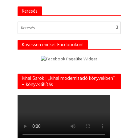
Keresés
Kövessen minket Facebookon!
Kínai Sarok | „Kínai modernizáció könyvekben”
– könyvkiállítás