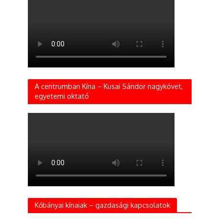
A centrumban Kína – Kusai Sándor nagykövet,
egyetemi oktató
Kőbányai kínaiak – gazdasági kapcsolatok