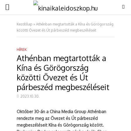
Kezdőlap
»
Athénban megtartották a Kína és Görögország
közötti Övezet és Út párbeszéd megbeszéléseit
HÍREK
Athénban megtartották a
Kína és Görögország
közötti Övezet és Út
párbeszéd megbeszéléseit
2023.10.30.
Október 30-án a China Media Group Athénban
rendezte meg az Övezet és Út párbeszéd
megbeszéléseit Kína és Görögország között.