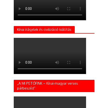
Kínai írásjelek és civilizáció kiállítás
„A MI PETŐFINK – Kínai-magyar verses
párbeszéd”