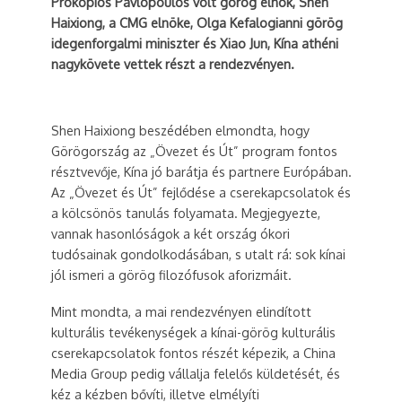
Prokopios Pavlopoulos volt görög elnök, Shen
Haixiong, a CMG elnöke, Olga Kefalogianni görög
idegenforgalmi miniszter és Xiao Jun, Kína athéni
nagykövete vettek részt a rendezvényen.
Shen Haixiong beszédében elmondta, hogy
Görögország az „Övezet és Út” program fontos
résztvevője, Kína jó barátja és partnere Európában.
Az „Övezet és Út” fejlődése a cserekapcsolatok és
a kölcsönös tanulás folyamata. Megjegyezte,
vannak hasonlóságok a két ország ókori
tudósainak gondolkodásában, s utalt rá: sok kínai
jól ismeri a görög filozófusok aforizmáit.
Mint mondta, a mai rendezvényen elindított
kulturális tevékenységek a kínai-görög kulturális
cserekapcsolatok fontos részét képezik, a China
Media Group pedig vállalja felelős küldetését, és
kéz a kézben bővíti, illetve elmélyíti