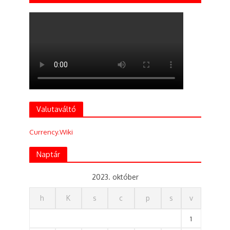
Valutaváltó
Currency.Wiki
Naptár
2023. október
h
K
s
c
p
s
v
1