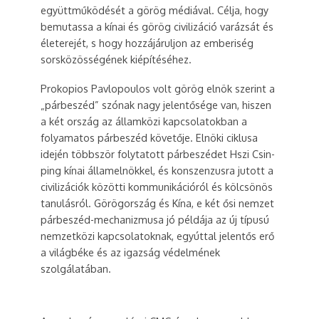
együttműködését a görög médiával. Célja, hogy
bemutassa a kínai és görög civilizáció varázsát és
életerejét, s hogy hozzájáruljon az emberiség
sorsközösségének kiépítéséhez.
Prokopios Pavlopoulos volt görög elnök szerint a
„párbeszéd” szónak nagy jelentősége van, hiszen
a két ország az államközi kapcsolatokban a
folyamatos párbeszéd követője. Elnöki ciklusa
idején többször folytatott párbeszédet Hszi Csin-
ping kínai államelnökkel, és konszenzusra jutott a
civilizációk közötti kommunikációról és kölcsönös
tanulásról. Görögország és Kína, e két ősi nemzet
párbeszéd-mechanizmusa jó példája az új típusú
nemzetközi kapcsolatoknak, egyúttal jelentős erő
a világbéke és az igazság védelmének
szolgálatában.