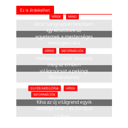
Ez is érdekelhet
HÍREK
MIND
Amit Sanghajban tanultam:
így készülnek az
egyetemek a mesterséges
intelligenciára
2 hónap
HÍREK
INFORMÁCIÓK
Humanoid robot döntötte
meg az emberi
világcsúcsot a pekingi
félmaratonon
4 hónap
EGYÉB KATEGÓRIA
HÍREK
INFORMÁCIÓK
Kína az új világrend egyik
vezetője lesz – és Európa?
9 hónap