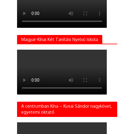
Magyar-Kínai Két Tanítási Nyelvű Iskola
A centrumban Kína – Kusai Sándor nagykövet,
egyetemi oktató