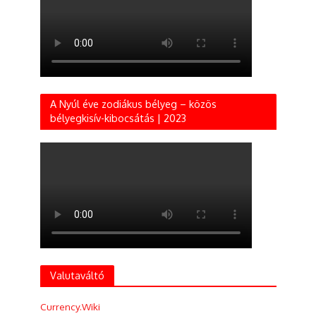
A Nyúl éve zodiákus bélyeg – közös
bélyegkisív-kibocsátás | 2023
Valutaváltó
Currency.Wiki