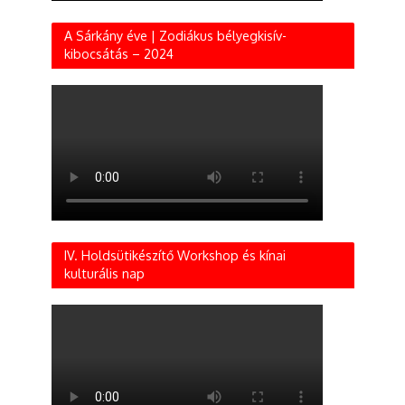
A Sárkány éve | Zodiákus bélyegkisív-
kibocsátás – 2024
IV. Holdsütikészítő Workshop és kínai
kulturális nap