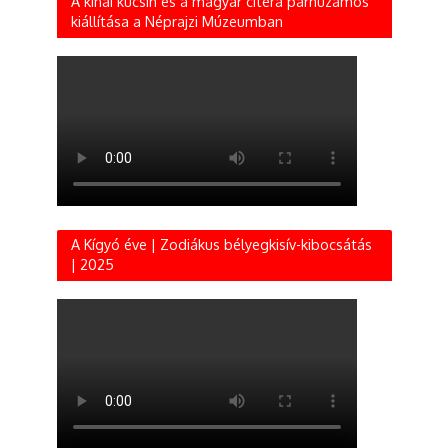
A kínai kucsin és a magyar citera párhuzamos
kiállítása a Néprajzi Múzeumban
A Kígyó éve | Zodiákus bélyegkisív-kibocsátás
| 2025