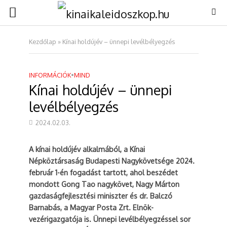
Kezdőlap
»
Kínai holdújév – ünnepi levélbélyegzés
INFORMÁCIÓK
•
MIND
Kínai holdújév – ünnepi
levélbélyegzés
2024.02.03.
A kínai holdújév alkalmából, a Kínai
Népköztársaság Budapesti Nagykövetsége 2024.
február 1-én fogadást tartott, ahol beszédet
mondott Gong Tao nagykövet, Nagy Márton
gazdaságfejlesztési miniszter és dr. Balczó
Barnabás, a Magyar Posta Zrt. Elnök-
vezérigazgatója is. Ünnepi levélbélyegzéssel sor