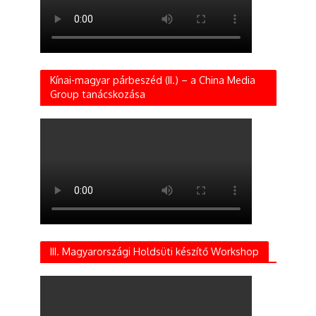
Kínai-magyar párbeszéd (II.) – a China Media
Group tanácskozása
III. Magyarországi Holdsüti készítő Workshop