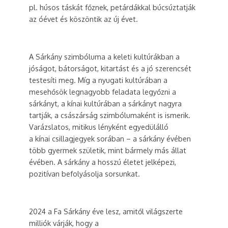
pl. húsos táskát főznek, petárdákkal búcsúztatják
az óévet és köszöntik az új évet.
A Sárkány szimbóluma a keleti kultúrákban a
jóságot, bátorságot, kitartást és a jó szerencsét
testesíti meg. Míg a nyugati kultúrában a
mesehősök legnagyobb feladata legyőzni a
sárkányt, a kínai kultúrában a sárkányt nagyra
tartják, a császárság szimbólumaként is ismerik.
Varázslatos, mitikus lényként egyedülálló
a kínai csillagjegyek sorában – a sárkány évében
több gyermek születik, mint bármely más állat
évében. A sárkány a hosszú életet jelképezi,
pozitívan befolyásolja sorsunkat.
2024 a Fa Sárkány éve lesz, amitől világszerte
milliók várják, hogy a