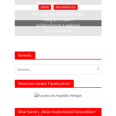
Múzeumok Éjszakáján
HÍREK
INFORMÁCIÓK
2 hónap
Humanoid robot döntötte
meg az emberi
világcsúcsot a pekingi
félmaratonon
4 hónap
Keresés
Kövessen minket Facebookon!
Kínai Sarok | „Kínai modernizáció könyvekben”