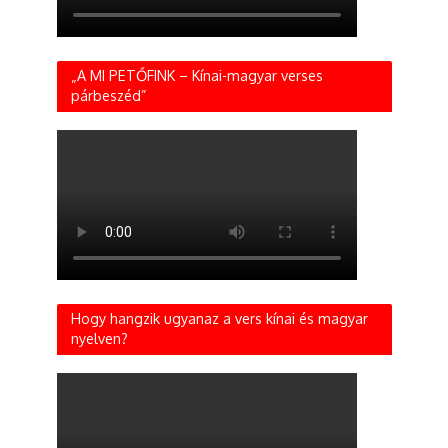
„A MI PETŐFINK – Kínai-magyar verses
párbeszéd”
Hogy hangzik ugyanaz a vers kínai és magyar
nyelven?