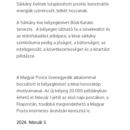
Sárkány évének tulajdonított pozitív, konstruktív
energiák szerencsét, békét hozzanak.
A Sárkány éve bélyegkisívet Bódi Katalin
tervezte. A bélyegen látható fa a növekedést és
az előrehaladást jelképezi, a kínai sárkány
szimbóluma pedig a jóságot, a bátorságot, az
intelligenciát, a következetességet és a kitartást
példázza.
A Magyar Posta tizenegyedik alkalommal
bocsátott ki bélyegkisívet a kínai horoszkóp
motívumaival. Az új bélyeg 20.000 példányban
érhető el február 1-jétől az első napi postákon, a
Filapostán, továbbá megrendelhető a Magyar
Posta internetes áruházán keresztül is.
2024. február 3.