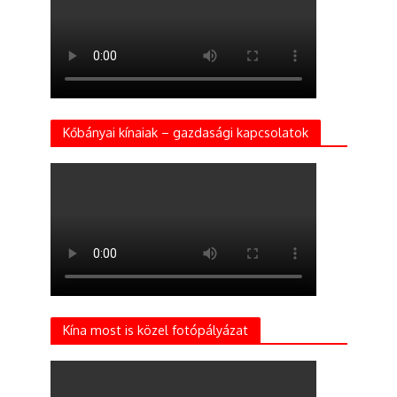
Kőbányai kínaiak – gazdasági kapcsolatok
Kína most is közel fotópályázat