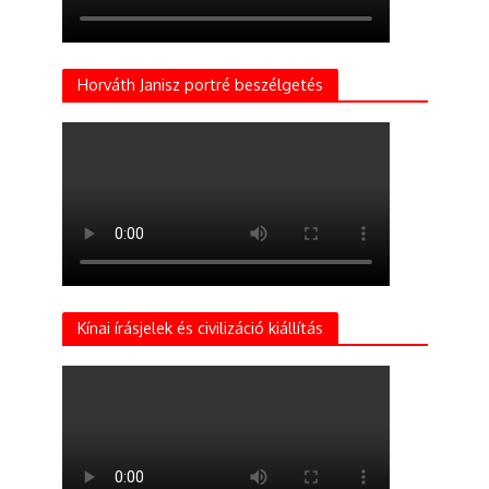
Horváth Janisz portré beszélgetés
Kínai írásjelek és civilizáció kiállítás