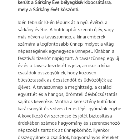
került a Sárkány Éve bélyegkisív kibocsátásra,
mely a Sárkány évét köszönti.
Idén február 10-én lépünk át a nyúl évéből a
sárkány évébe. A holdnaptár szerinti újév, vagy
más néven a tavaszünnep, a kínai emberek
számára a legfontosabb ünnep, melyet a világ
népességének egynegyede ünnepel. Kínában a
fesztivál tizenöt napig tart. A tavaszünnep egy új
év és a tavasz kezdetét is jelzi, amikor a kínai
családok összegyűlnek, hogy közösen
búcsúztassák az óesztendőt és üdvözöljék az
újévet. A tavaszünnep a meghittség, a családi
együttlét és a hangos, örömteli óévbúcsúztatás
sajátos keveréke. Mintha a keresztény kultúrkör
karácsonyát és szilveszter estéjét gyúrnánk egybe.
A következő évi szerencse és jólét biztosítása
érdekében számos hagyomány és szerencsehozó
népszokás tartozik az ünnepkörhöz. Ilyenkor
összegyűlnek a családok, hagyományos ételeket