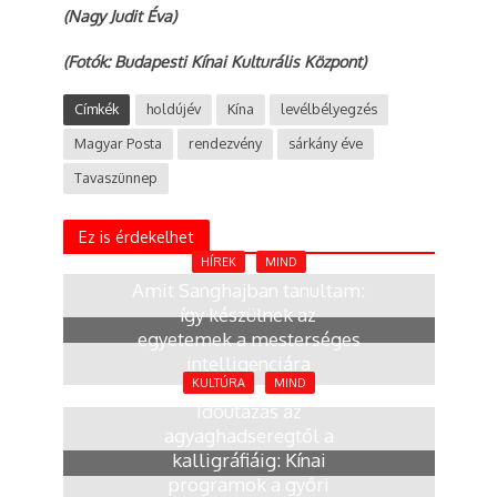
(Nagy Judit Éva)
(Fotók: Budapesti Kínai Kulturális Központ)
Címkék
holdújév
Kína
levélbélyegzés
Magyar Posta
rendezvény
sárkány éve
Tavaszünnep
Ez is érdekelhet
HÍREK
MIND
Amit Sanghajban tanultam:
így készülnek az
egyetemek a mesterséges
intelligenciára
KULTÚRA
MIND
2 hónap
Időutazás az
agyaghadseregtől a
kalligráfiáig: Kínai
programok a győri