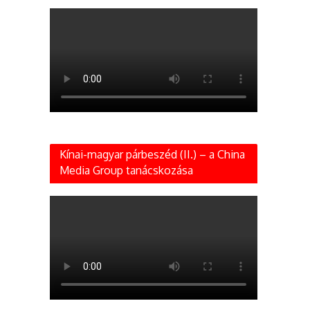
Kínai-magyar párbeszéd (II.) – a China
Media Group tanácskozása