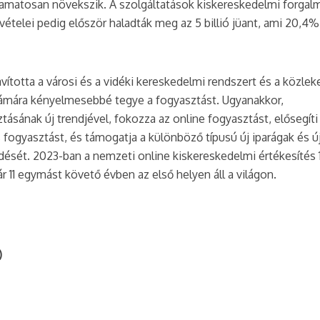
yamatosan növekszik. A szolgáltatások kiskereskedelmi forgal
vételei pedig először haladták meg az 5 billió jüant, ami 20,4
ította a városi és a vidéki kereskedelmi rendszert és a közlek
ámára kényelmesebbé tegye a fogyasztást. Ugyanakkor,
ásának új trendjével, fokozza az online fogyasztást, elősegíti
 fogyasztást, és támogatja a különböző típusú új iparágak és ú
ését. 2023-ban a nemzeti online kiskereskedelmi értékesítés 
már 11 egymást követő évben az első helyen áll a világon.
)