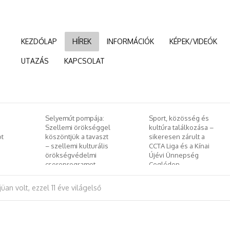
KEZDŐLAP
HÍREK
INFORMÁCIÓK
KÉPEK/VIDEÓK
UTAZÁS
KAPCSOLAT
ája:
Sport, közösség és
Január 24-től kerül
séggel
kultúra találkozása –
megrendezésre az
avaszt
sikeresen zárult a
idei Budapesti
urális
CCTA Liga és a Kínai
Nemzetközit
mi
Újévi Ünnepség
Dokumentumfilm
ot
Cegléden
Fesztivál
üan volt, ezzel 11 éve világelső