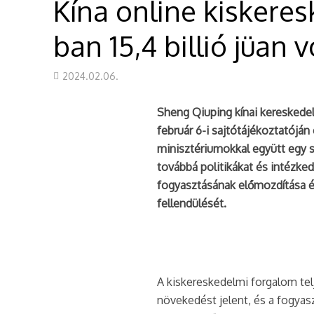
Kína online kiskere
ban 15,4 billió jüan v
2024.02.06.
Sheng Qiuping kínai kereskedel
február 6-i sajtótájékoztatójá
minisztériumokkal együtt egy s
továbbá politikákat és intézke
fogyasztásának előmozdítása é
fellendülését.
A kiskereskedelmi forgalom telj
növekedést jelent, és a fogyas