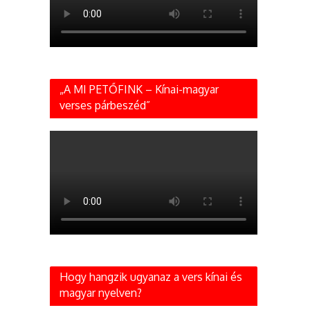
„A MI PETŐFINK – Kínai-magyar
verses párbeszéd”
Hogy hangzik ugyanaz a vers kínai és
magyar nyelven?