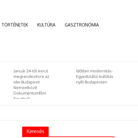
TÖRTÉNETEK
KULTÚRA
GASZTRONÓMIA
Időtlen modernitás-
Kína az új világrend
Egyedülálló kiállítás
egyik vezetője lesz –
nyílt Budapesten
és Európa?
Keresés