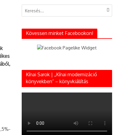
Kövessen minket Facebookon!
ak
tékes
ából,
Kínai Sarok | „Kínai modernizáció
könyvekben” – könyvkiállítás
2,5%-