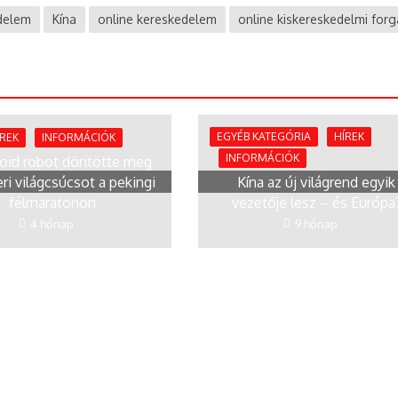
delem
Kína
online kereskedelem
online kiskereskedelmi for
EGYÉB KATEGÓRIA
HÍREK
ÍREK
INFORMÁCIÓK
INFORMÁCIÓK
id robot döntötte meg
ri világcsúcsot a pekingi
Kína az új világrend egyik
félmaratonon
vezetője lesz – és Európa
4 hónap
9 hónap