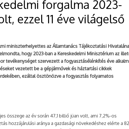
skedelmi forgalma 2023-
olt, ezzel 11 éve világelső
mi miniszterhelyettes az Államtanács Tájékoztatási Hivatalán
n elmondta, hogy 2023-ban a Kereskedelmi Minisztérium az ille
or tevékenységet szervezett a fogyasztásélénkítés éve alkalm
déseket vezetett be a gépjárművek és háztartási cikkek
rdekében, ezáltal ösztönözve a fogyasztás folyamatos
es összege az év során 47,1 billió jüan volt, ami 7,2%-os
ztás hozzájárulási aránya a gazdasági növekedéshez elérte a 8