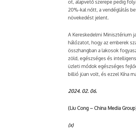
ot, alapvető szerepe pedig fol
20%-kal nőtt, a vendéglátás be
növekedést jelent.
A Kereskedelmi Minisztérium jav
hálózatot, hogy az emberek sz
összhangban a lakosok fogyaszt
zöld, egészséges és intelligens
üzleti módok egészséges fejlőd
billió jüan volt, és ezzel Kína 
2024. 02. 06.
(Liu Cong – China Media Group
(x)