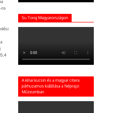
ma
%-os
Su Tong Magyarországon
edési
 a
j
15,4
A kínai kucsin és a magyar citera
párhuzamos kiállítása a Néprajzi
Múzeumban