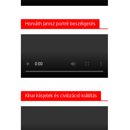
Horváth Janisz portré beszélgetés
Kínai írásjelek és civilizáció kiállítás