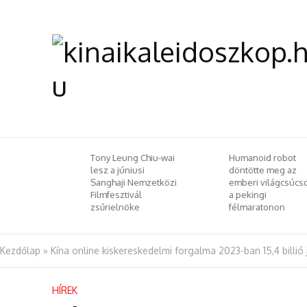
ung Chiu-wai
Humanoid robot
Selyemút pomp
úniusi
döntötte meg az
Szellemi örök
i Nemzetközi
emberi világcsúcsot
köszöntjük a t
tivál
a pekingi
– szellemi kult
nöke
félmaratonon
örökségvédel
csereprogram
rendeztek
Budapesten
Kezdőlap
»
Kína online kiskereskedelmi forgalma 2023-ban 15,4 billió j
HÍREK