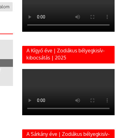
galom
A Kígyó éve | Zodiákus bélyegkisív-
kibocsátás | 2025
?
A Sárkány éve | Zodiákus bélyegkisív-