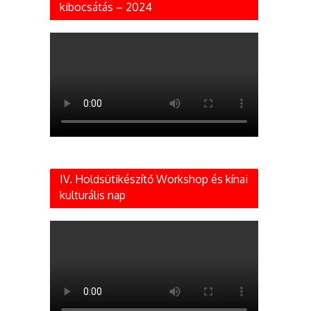
kibocsátás – 2024
IV. Holdsütikészítő Workshop és kínai
kulturális nap