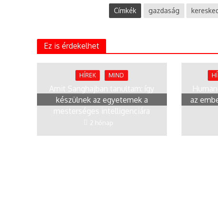
Címkék
gazdaság
kereske
Ez is érdekelhet
HÍREK
MIND
H
Amit Sanghajban tanultam: így
Humano
készülnek az egyetemek a
az embe
mesterséges intelligenciára
2 hónap