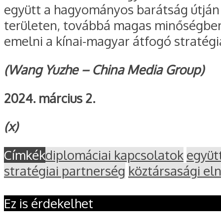
együtt a hagyományos barátság útján 
területen, továbbá magas minőségben 
emelni a kínai-magyar átfogó stratégia
(Wang Yuzhe – China Media Group)
2024. március 2.
(x)
Címkék
diplomáciai kapcsolatok
együt
stratégiai partnerség
köztársasági el
Ez is érdekelhet