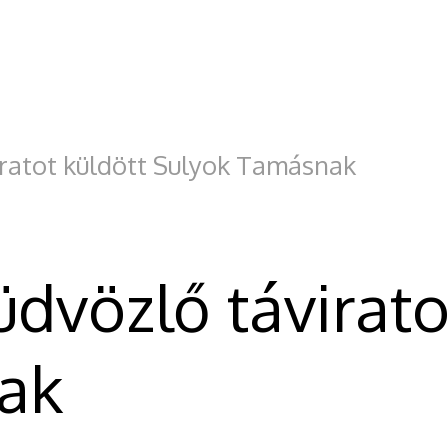
viratot küldött Sulyok Tamásnak
üdvözlő távirato
ak