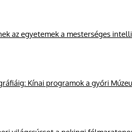
nek az egyetemek a mesterséges intell
gráfiáig: Kínai programok a győri Múze
ri világcsúcsot a pekingi félmaratono