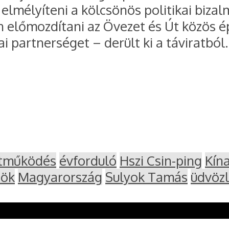
elmélyíteni a kölcsönös politikai biz
előmozdítani az Övezet és Út közös ép
i partnerséget – derült ki a táviratból.
tműködés
évforduló
Hszi Csin-ping
Kín
nök
Magyarország
Sulyok Tamás
üdvözl