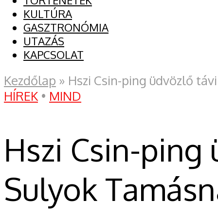
TÖRTÉNETEK
KULTÚRA
GASZTRONÓMIA
UTAZÁS
KAPCSOLAT
Kezdőlap
»
Hszi Csin-ping üdvözlő tá
HÍREK
•
MIND
Hszi Csin-ping 
Sulyok Tamásn