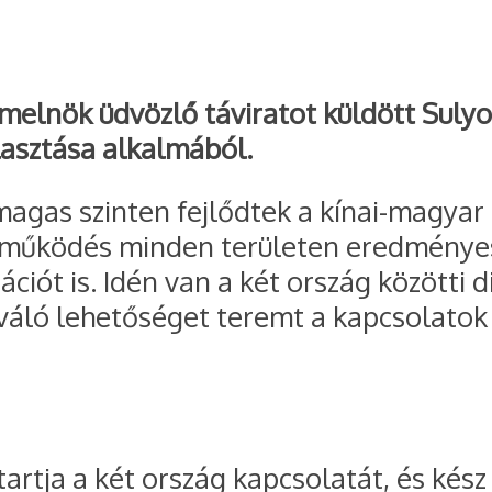
llamelnök üdvözlő táviratot küldött Su
asztása alkalmából.
magas szinten fejlődtek a kínai-magyar
tműködés minden területen eredményes 
ciót is. Idén van a két ország közötti 
iváló lehetőséget teremt a kapcsolatok
artja a két ország kapcsolatát, és kés