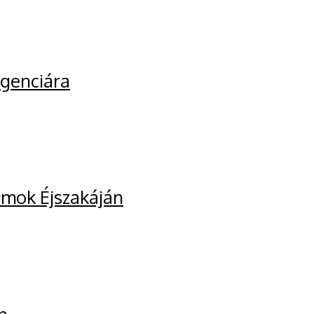
igenciára
umok Éjszakáján
n