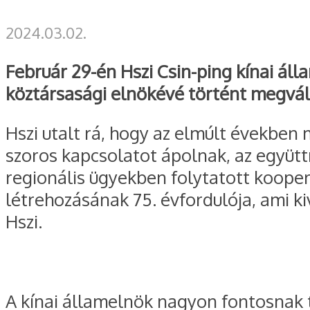
2024.03.02.
Február 29-én Hszi Csin-ping kínai á
köztársasági elnökévé történt megvál
Hszi utalt rá, hogy az elmúlt években 
szoros kapcsolatot ápolnak, az együt
regionális ügyekben folytatott kooperá
létrehozásának 75. évfordulója, ami k
Hszi.
A kínai államelnök nagyon fontosnak t