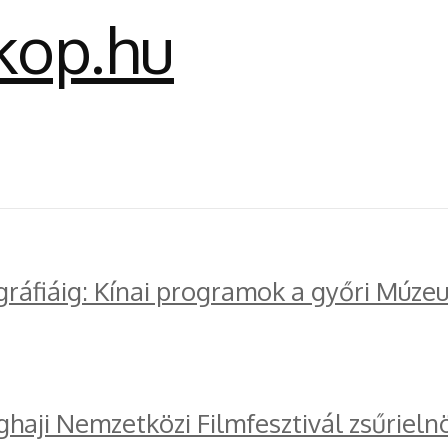
gráfiáig: Kínai programok a győri Múze
ghaji Nemzetközi Filmfesztivál zsűrieln