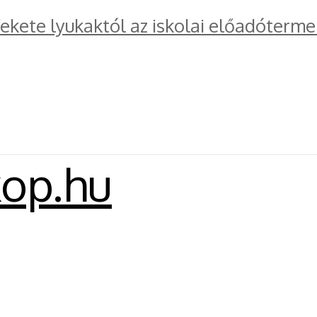
kete lyukaktól az iskolai előadóterme
kop.hu