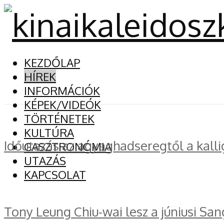
KEZDŐLAP
HÍREK
INFORMÁCIÓK
KÉPEK/VIDEÓK
TÖRTÉNETEK
KULTÚRA
Időutazás az agyaghadseregtől a kalli
GASZTRONÓMIA
UTAZÁS
KAPCSOLAT
Tony Leung Chiu-wai lesz a júniusi San