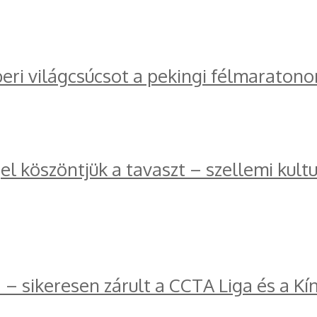
ri világcsúcsot a pekingi félmaratono
l köszöntjük a tavaszt – szellemi kul
a – sikeresen zárult a CCTA Liga és a K