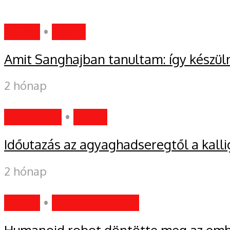
HÍREK
•
MIND
Amit Sanghajban tanultam: így készül
2 hónap
KULTÚRA
•
MIND
Időutazás az agyaghadseregtől a kalli
2 hónap
HÍREK
•
INFORMÁCIÓK
Humanoid robot döntötte meg az embe