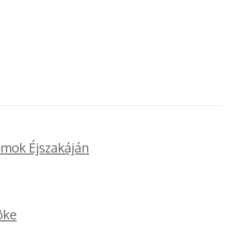
umok Éjszakáján
öke