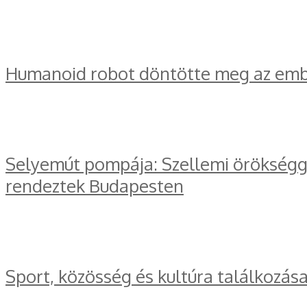
Humanoid robot döntötte meg az embe
Selyemút pompája: Szellemi örökségge
rendeztek Budapesten
Sport, közösség és kultúra találkozás