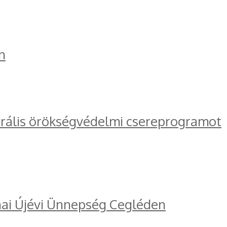
n
turális örökségvédelmi csereprogramot
ínai Újévi Ünnepség Cegléden