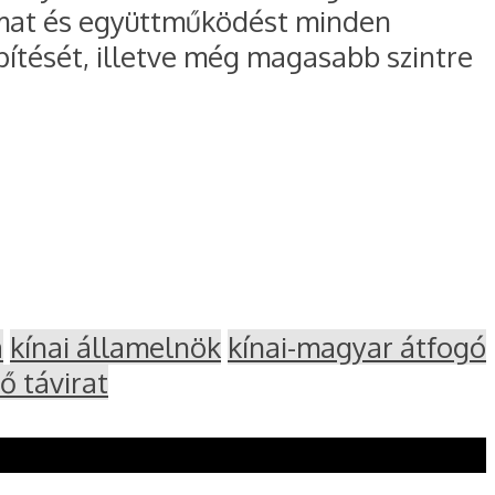
almat és együttműködést minden
ítését, illetve még magasabb szintre
a
kínai államelnök
kínai-magyar átfogó
ő távirat