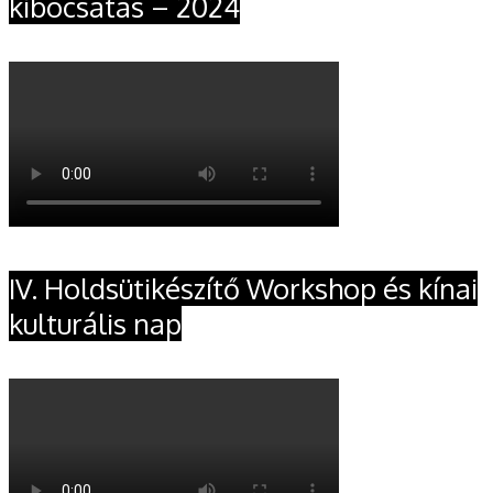
kibocsátás – 2024
IV. Holdsütikészítő Workshop és kínai
kulturális nap