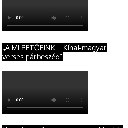
„A MI PETŐFINK – Kínai-magyar
verses párbeszéd”