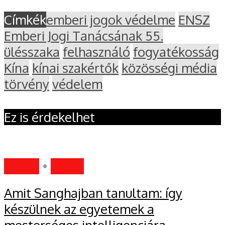
Címkék
emberi jogok védelme
ENSZ
Emberi Jogi Tanácsának 55.
ülésszaka
felhasználó
fogyatékosság
Kína
kínai szakértők
közösségi média
törvény
védelem
Ez is érdekelhet
HÍREK
•
MIND
Amit Sanghajban tanultam: így
készülnek az egyetemek a