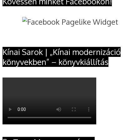
Kövessen minket Facebookon!
Kínai Sarok | „Kínai modernizáció
könyvekben” – könyvkiállítás