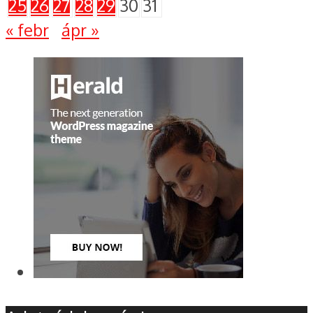
25
26
27
28
29
30
31
« febr
ápr »