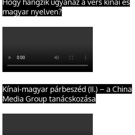
Hogy hangzik ugyanaz a vers kínai és
magyar nyelven?
Kínai-magyar párbeszéd (II.) – a China
Media Group tanácskozása