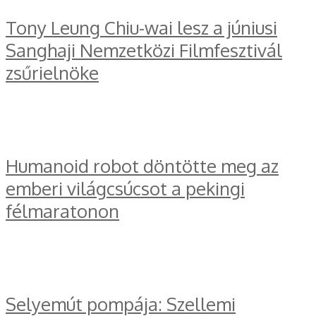
Tony Leung Chiu-wai lesz a júniusi
Sanghaji Nemzetközi Filmfesztivál
zsűrielnöke
Humanoid robot döntötte meg az
emberi világcsúcsot a pekingi
félmaratonon
Selyemút pompája: Szellemi