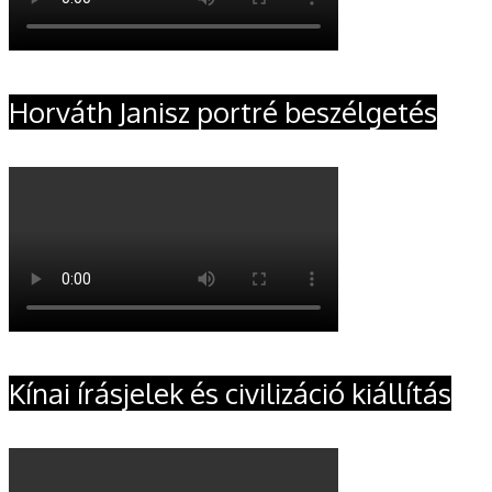
Horváth Janisz portré beszélgetés
Kínai írásjelek és civilizáció kiállítás