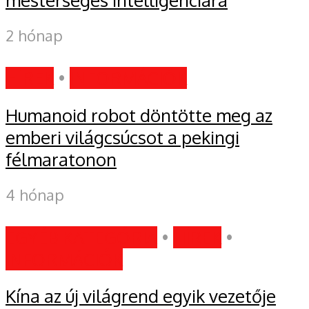
mesterséges intelligenciára
2 hónap
HÍREK
•
INFORMÁCIÓK
Humanoid robot döntötte meg az
emberi világcsúcsot a pekingi
félmaratonon
4 hónap
EGYÉB KATEGÓRIA
•
HÍREK
•
INFORMÁCIÓK
Kína az új világrend egyik vezetője