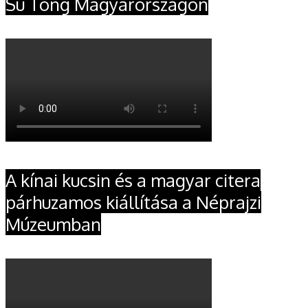
Su Tong Magyarországon
A kínai kucsin és a magyar citera
párhuzamos kiállítása a Néprajzi
Múzeumban