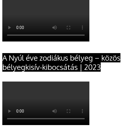
A Nyúl éve zodiákus bélyeg – közös
bélyegkisív-kibocsátás | 2023