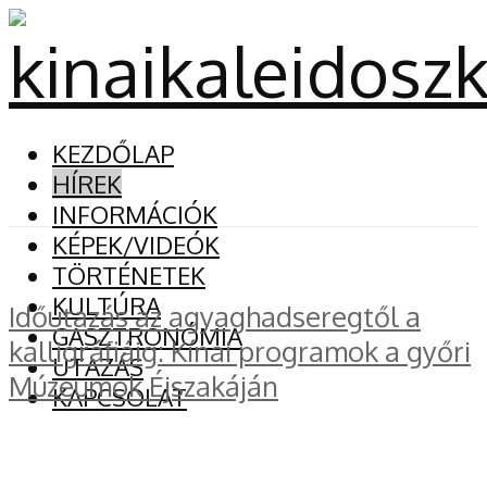
KEZDŐLAP
HÍREK
INFORMÁCIÓK
KÉPEK/VIDEÓK
TÖRTÉNETEK
KULTÚRA
Időutazás az agyaghadseregtől a
GASZTRONÓMIA
kalligráfiáig: Kínai programok a győri
UTAZÁS
Múzeumok Éjszakáján
KAPCSOLAT