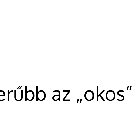
rűbb az „okos”