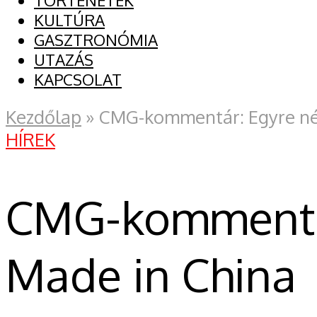
TÖRTÉNETEK
KULTÚRA
GASZTRONÓMIA
UTAZÁS
KAPCSOLAT
Kezdőlap
»
CMG-kommentár: Egyre nép
HÍREK
CMG-kommentár
Made in China