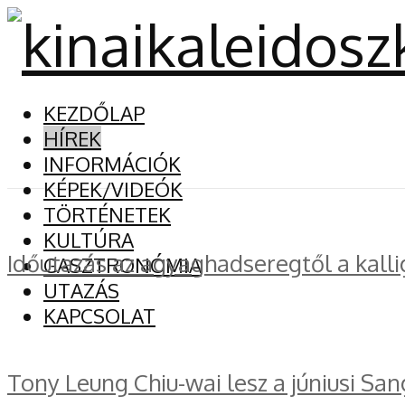
KEZDŐLAP
HÍREK
INFORMÁCIÓK
KÉPEK/VIDEÓK
TÖRTÉNETEK
KULTÚRA
Időutazás az agyaghadseregtől a kalli
GASZTRONÓMIA
UTAZÁS
KAPCSOLAT
Tony Leung Chiu-wai lesz a júniusi San