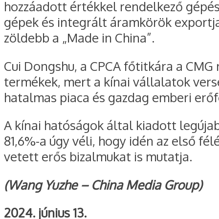
hozzáadott értékkel rendelkező gépész
gépek és integrált áramkörök exportja
zöldebb a „Made in China”.
Cui Dongshu, a CPCA főtitkára a CMG 
termékek, mert a kínai vállalatok vers
hatalmas piaca és gazdag emberi erőfo
A kínai hatóságok által kiadott legúja
81,6%-a úgy véli, hogy idén az első fé
vetett erős bizalmukat is mutatja.
(Wang Yuzhe – China Media Group)
2024. június 13.