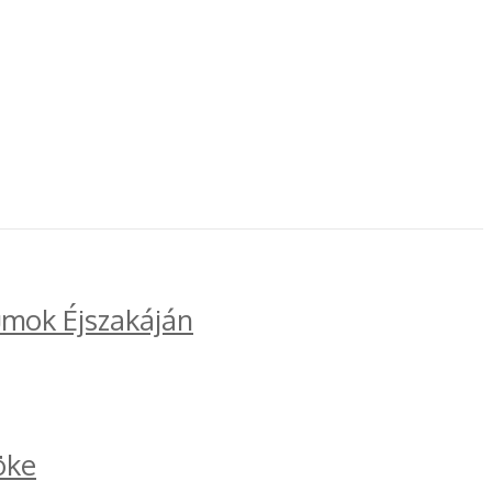
umok Éjszakáján
öke