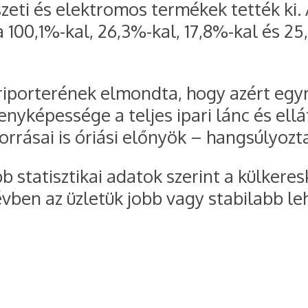
eti és elektromos termékek tették ki. 
 100,1%-kal, 26,3%-kal, 17,8%-kal és 2
riporterének elmondta, hogy azért egy
enyképessége a teljes ipari lánc és ellá
rrásai is óriási előnyök – hangsúlyozta
bb statisztikai adatok szerint a külker
lévben az üzletük jobb vagy stabilabb l