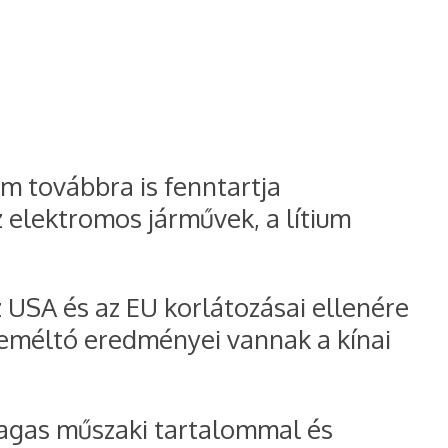
em továbbra is fenntartja
z elektromos járművek, a lítium
 USA és az EU korlátozásai ellenére
mreméltó eredményei vannak a kínai
magas műszaki tartalommal és