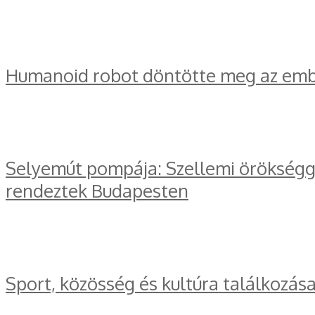
Humanoid robot döntötte meg az embe
Selyemút pompája: Szellemi örökségge
rendeztek Budapesten
Sport, közösség és kultúra találkozás