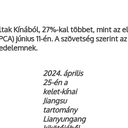
áltak Kínából, 27%-kal többet, mint az 
A) június 11-én. A szövetség szerint az
skedelemnek.
2024. április
25-én a
kelet-kínai
Jiangsu
tartomány
Lianyungang