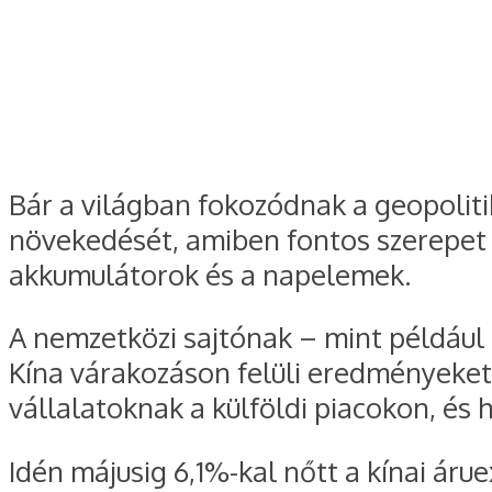
Bár a világban fokozódnak a geopolitik
növekedését, amiben fontos szerepet j
akkumulátorok és a napelemek.
A nemzetközi sajtónak – mint például 
Kína várakozáson felüli eredményeket 
vállalatoknak a külföldi piacokon, és
Idén májusig 6,1%-kal nőtt a kínai á