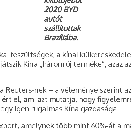
kikötőjéből
2020 BYD
autót
szállítottak
Brazíliába.
ai feszültségek, a kínai külkereskedel
átszik Kína „három új terméke”, azaz a
a Reuters-nek – a véleménye szerint az
ért el, ami azt mutatja, hogy figyele
 hogy igen rugalmas Kína gazdasága.
ruexport, amelynek több mint 60%-át a 