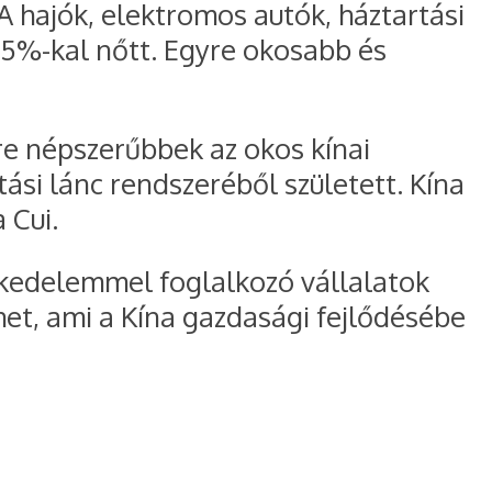
A hajók, elektromos autók, háztartási
5,5%-kal nőtt. Egyre okosabb és
re népszerűbbek az okos kínai
tási lánc rendszeréből született. Kína
 Cui.
eskedelemmel foglalkozó vállalatok
ehet, ami a Kína gazdasági fejlődésébe