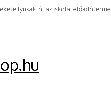
kete lyukaktól az iskolai előadóterme
kop.hu