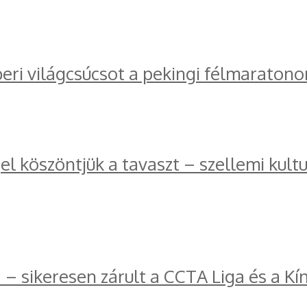
ri világcsúcsot a pekingi félmaratono
l köszöntjük a tavaszt – szellemi kul
a – sikeresen zárult a CCTA Liga és a K