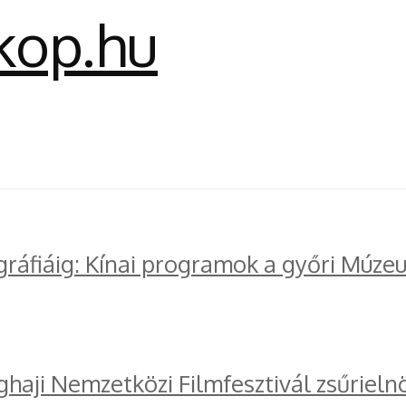
gráfiáig: Kínai programok a győri Múze
ghaji Nemzetközi Filmfesztivál zsűrieln