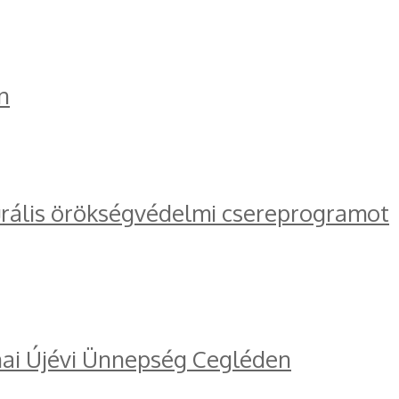
n
turális örökségvédelmi csereprogramot
ínai Újévi Ünnepség Cegléden