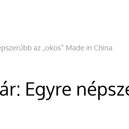
szerűbb az „okos” Made in China
: Egyre népsze