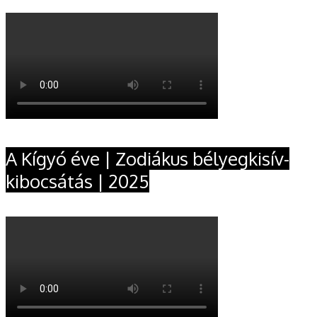
A Kígyó éve | Zodiákus bélyegkisív-
kibocsátás | 2025