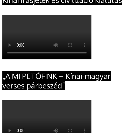
Kínai írásjelek és civilizáció kiállítás
„A MI PETŐFINK – Kínai-magyar
verses párbeszéd”