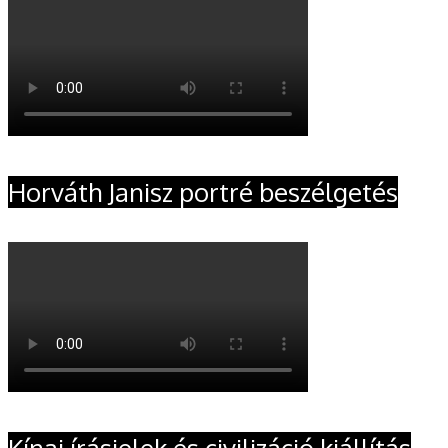
Horváth Janisz portré beszélgetés