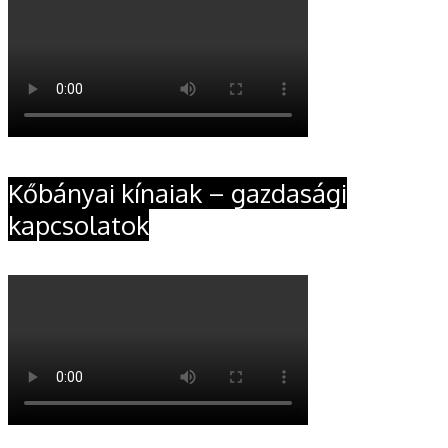
Kőbányai kínaiak – gazdasági
kapcsolatok