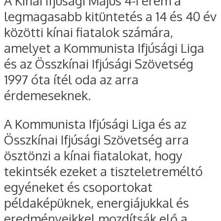
A Kínai Ifjúsági Május 4-i érem a
legmagasabb kitüntetés a 14 és 40 év
közötti kínai fiatalok számára,
amelyet a Kommunista Ifjúsági Liga
és az Összkínai Ifjúsági Szövetség
1997 óta ítél oda az arra
érdemeseknek.
A Kommunista Ifjúsági Liga és az
Összkínai Ifjúsági Szövetség arra
ösztönzi a kínai fiatalokat, hogy
tekintsék ezeket a tiszteletreméltó
egyéneket és csoportokat
példaképüknek, energiájukkal és
eredményeikkel mozdítsák elő a