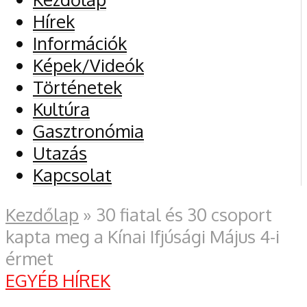
Hírek
Információk
Képek/Videók
Történetek
Kultúra
Gasztronómia
Utazás
Kapcsolat
Kezdőlap
»
30 fiatal és 30 csoport
kapta meg a Kínai Ifjúsági Május 4-i
érmet
EGYÉB HÍREK