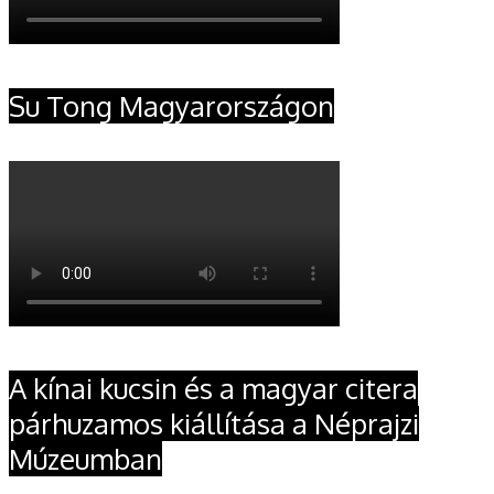
Su Tong Magyarországon
A kínai kucsin és a magyar citera
párhuzamos kiállítása a Néprajzi
Múzeumban