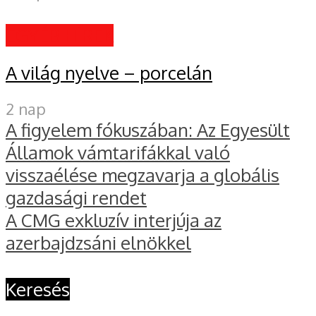
EGYÉB HÍREK
A világ nyelve – porcelán
2 nap
A figyelem fókuszában: Az Egyesült
Államok vámtarifákkal való
visszaélése megzavarja a globális
gazdasági rendet
A CMG exkluzív interjúja az
azerbajdzsáni elnökkel
Keresés