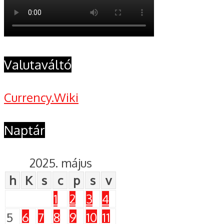
Valutaváltó
Currency.Wiki
Naptár
2025. május
h
K
s
c
p
s
v
1
2
3
4
5
6
7
8
9
10
11