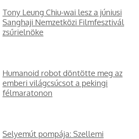
Tony Leung Chiu-wai lesz a júniusi
Sanghaji Nemzetközi Filmfesztivál
zsűrielnöke
Humanoid robot döntötte meg az
emberi világcsúcsot a pekingi
félmaratonon
Selyemút pompája: Szellemi