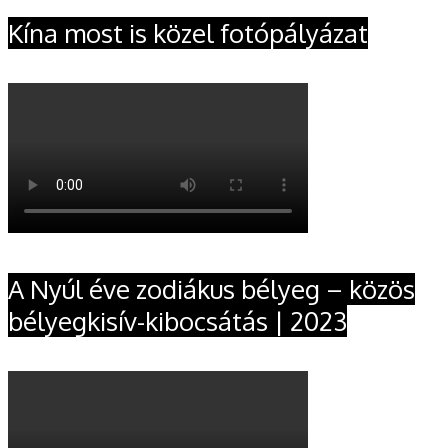
Kína most is közel fotópályázat
A Nyúl éve zodiákus bélyeg – közös
bélyegkisív-kibocsátás | 2023