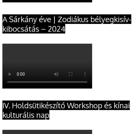
A Sárkány éve | Zodiákus bélyegkisív-
kibocsátás – 2024
IV. Holdsütikészítő Workshop és kínai
kulturális nap