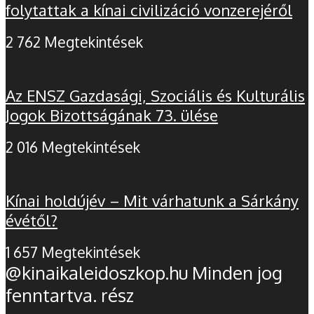
folytattak a kínai civilizáció vonzerejéről
2 762 Megtekintések
Az ENSZ Gazdasági, Szociális és Kulturális
Jogok Bizottságának 73. ülése
2 016 Megtekintések
Kínai holdújév – Mit várhatunk a Sárkány
évétől?
1 657 Megtekintések
@kinaikaleidoszkop.hu Minden jog
fenntartva. rész