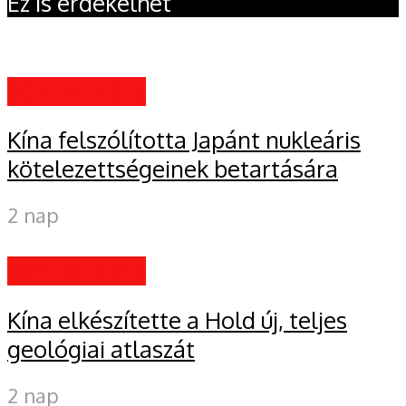
Ez is érdekelhet
EGYÉB HÍREK
Kína felszólította Japánt nukleáris
kötelezettségeinek betartására
2 nap
EGYÉB HÍREK
Kína elkészítette a Hold új, teljes
geológiai atlaszát
2 nap