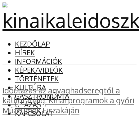
KEZDŐLAP
HÍREK
INFORMÁCIÓK
KÉPEK/VIDEÓK
TÖRTÉNETEK
KULTÚRA
Időutazás az agyaghadseregtől a
GASZTRONÓMIA
kalligráfiáig: Kínai programok a győri
UTAZÁS
Múzeumok Éjszakáján
KAPCSOLAT