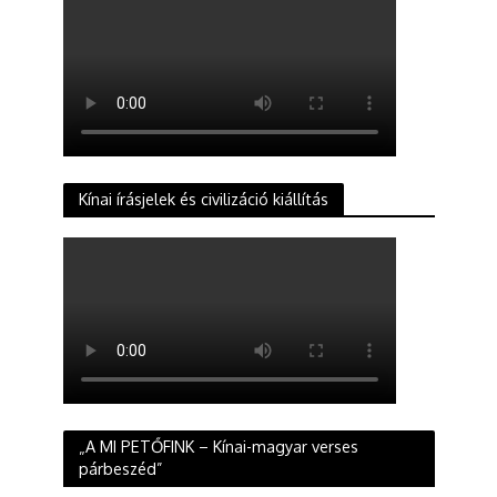
Kínai írásjelek és civilizáció kiállítás
„A MI PETŐFINK – Kínai-magyar verses
párbeszéd”