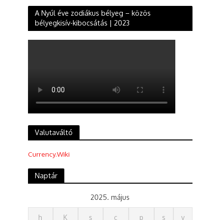
A Nyúl éve zodiákus bélyeg – közös
bélyegkisív-kibocsátás | 2023
Valutaváltó
Currency.Wiki
Naptár
2025. május
h
K
s
c
p
s
v