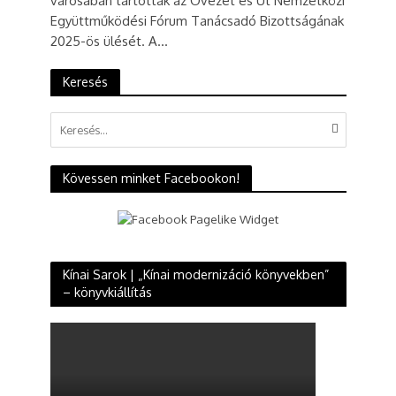
városában tartották az Övezet és Út Nemzetközi
Együttműködési Fórum Tanácsadó Bizottságának
2025-ös ülését. A...
Keresés
Kövessen minket Facebookon!
Kínai Sarok | „Kínai modernizáció könyvekben”
– könyvkiállítás