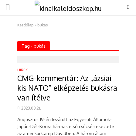
Kezdőlap
»
bukás
Tag - bukás
HÍREK
CMG-kommentár: Az „ázsiai
kis NATO” elképzelés bukásra
van ítélve
2023.08.21.
Augusztus 19-én lezárult az Egyesült Államok-
Japán-Dél-Korea hármas első csúcsértekezlete
az amerikai Camp Davidben. A három állam