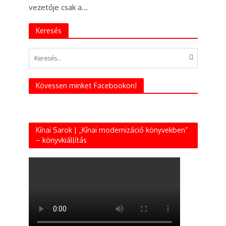
vezetője csak a...
Keresés
Kövessen minket Facebookon!
Kínai Sarok | „Kínai modernizáció könyvekben”
– könyvkiállítás