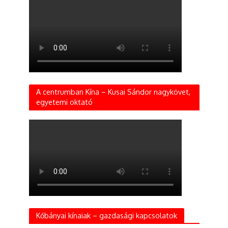
A centrumban Kína – Kusai Sándor nagykövet,
egyetemi oktató
Kőbányai kínaiak – gazdasági kapcsolatok