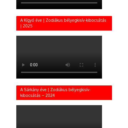
A Kígyó éve | Zodiákus bélyegkisív-kibocsátás
| 2025
A Sárkány éve | Zodiákus bélyegkisív-
kibocsátás – 2024