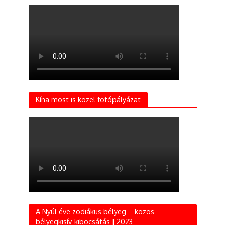
Kína most is közel fotópályázat
A Nyúl éve zodiákus bélyeg – közös
bélyegkisív-kibocsátás | 2023