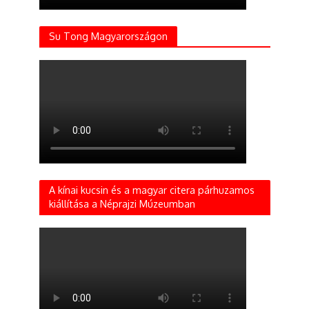
Su Tong Magyarországon
A kínai kucsin és a magyar citera párhuzamos
kiállítása a Néprajzi Múzeumban