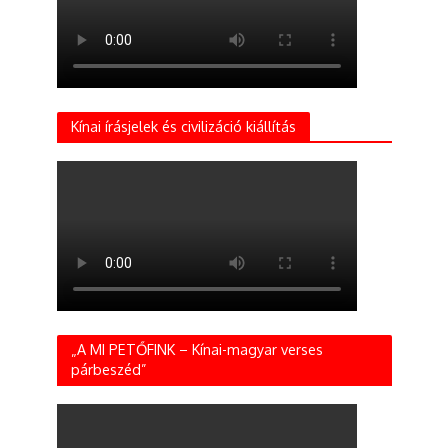
Kínai írásjelek és civilizáció kiállítás
„A MI PETŐFINK – Kínai-magyar verses
párbeszéd”