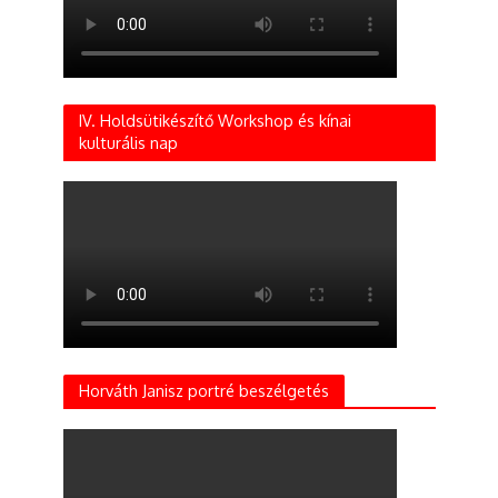
IV. Holdsütikészítő Workshop és kínai
kulturális nap
Horváth Janisz portré beszélgetés