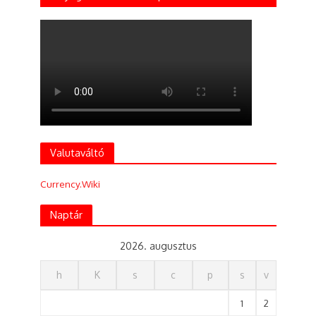
Valutaváltó
Currency.Wiki
Naptár
2026. augusztus
h
K
s
c
p
s
v
1
2