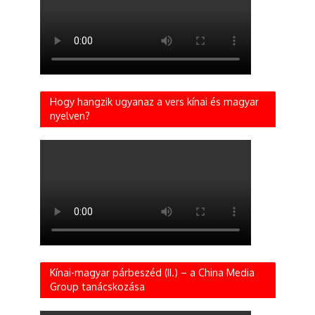
Hogy hangzik ugyanaz a vers kínai és magyar
nyelven?
Kínai-magyar párbeszéd (II.) – a China Media
Group tanácskozása