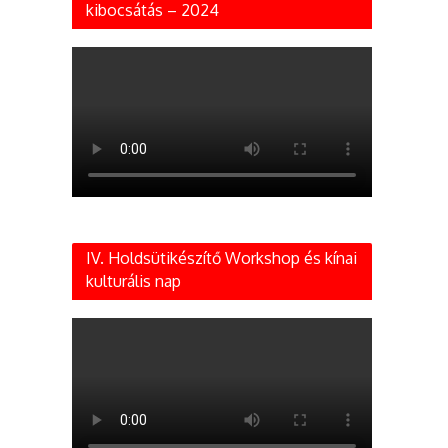
kibocsátás – 2024
IV. Holdsütikészítő Workshop és kínai
kulturális nap