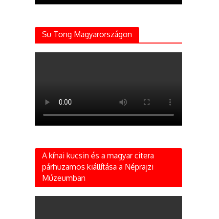
Su Tong Magyarországon
A kínai kucsin és a magyar citera
párhuzamos kiállítása a Néprajzi
Múzeumban