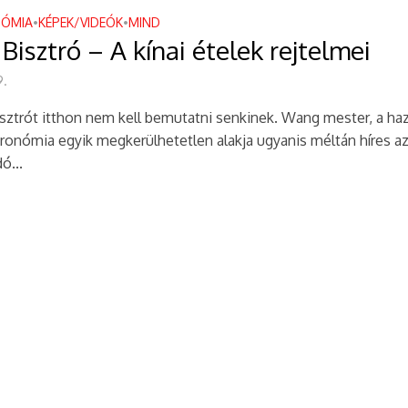
ÓMIA
KÉPEK/VIDEÓK
MIND
•
•
rül megrendezésre az idei Budapesti Nemzetközit Dokumentumfilm Fesztiv
Bisztró – A kínai ételek rejtelmei
s-Egyedülálló kiállítás nyílt Budapesten
9.
end egyik vezetője lesz – és Európa?
sztrót itthon nem kell bemutatni senkinek. Wang mester, a haz
tronómia egyik megkerülhetetlen alakja ugyanis méltán híres a
te Forum 2025 – A fekete lyukaktól az iskolai előadótermekig
ó...
ate Forum 2025