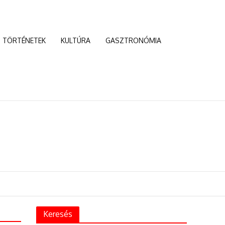
TÖRTÉNETEK
KULTÚRA
GASZTRONÓMIA
n
ségvédelmi csereprogramot rendeztek Budapesten
Keresés
nepség Cegléden