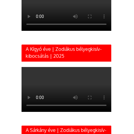
A Kígyó éve | Zodiákus bélyegkisív-
kibocsátás | 2025
A Sárkány éve | Zodiákus bélyegkisív-