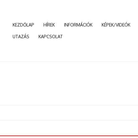
KEZDŐLAP
HÍREK
INFORMÁCIÓK
KÉPEK/VIDEÓK
UTAZÁS
KAPCSOLAT
aghadseregtől a kalligráfiáig: Kínai programok a győri Múzeumok Éjszakájá
ai lesz a júniusi Sanghaji Nemzetközi Filmfesztivál zsűrielnöke
öntötte meg az emberi világcsúcsot a pekingi félmaratonon
: Szellemi örökséggel köszöntjük a tavaszt – szellemi kulturális örök
és kultúra találkozása – sikeresen zárult a CCTA Liga és a Kínai Újévi Ün