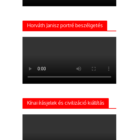
Horváth Janisz portré beszélgetés
Kínai írásjelek és civilizáció kiállítás