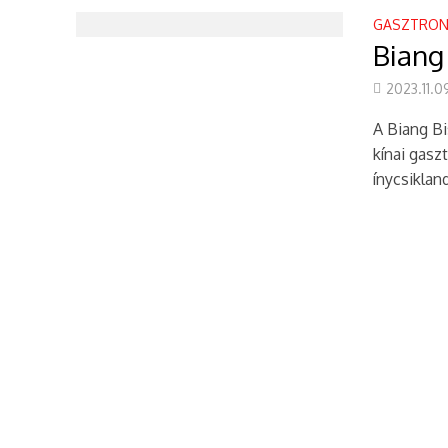
GASZTRON
Január 24-től ke
Biang 
Időtlen modernitá
2023.11.0
Kína az új világr
A Biang Bi
kínai gasz
Hong Kong Laurea
ínycsikland
Hong Kong Laure