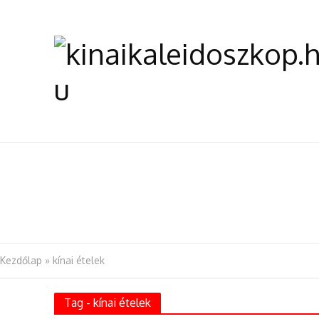
Időutazás az agy
Tony Leung Chiu-w
Humanoid robot d
Kezdőlap
»
kínai ételek
Selyemút pompája
Tag - kínai ételek
Sport, közösség 