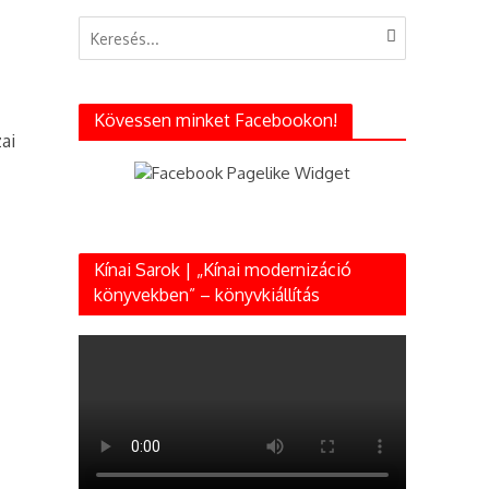
ál
Kövessen minket Facebookon!
ai
z
Kínai Sarok | „Kínai modernizáció
könyvekben” – könyvkiállítás