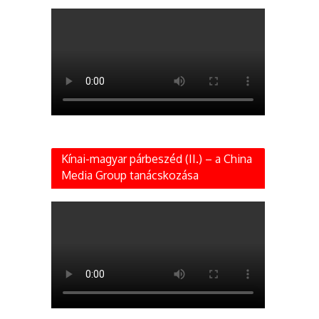
Kínai-magyar párbeszéd (II.) – a China
Media Group tanácskozása