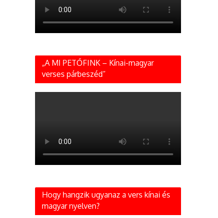
„A MI PETŐFINK – Kínai-magyar
verses párbeszéd”
Hogy hangzik ugyanaz a vers kínai és
magyar nyelven?