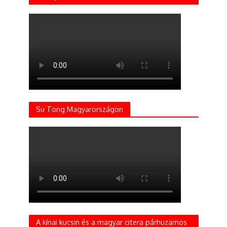
Su Tong Magyarországon
A kínai kucsin és a magyar citera párhuzamos