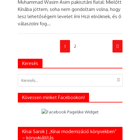
Muhammad Wasim Asim pakisztáni fiatal: Mielőtt
Kínába jöttem, soha nem gondoltam volna, hogy
lesz lehetőségem levelet írni Hszi elnöknek, és ő
válaszolni fog...
1
2
Keresés
Kövessen minket Facebookon!
Kínai Sarok | „Kínai modernizáció könyvekben”
– könyvkiállítás