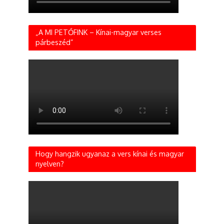
„A MI PETŐFINK – Kínai-magyar verses
párbeszéd”
Hogy hangzik ugyanaz a vers kínai és magyar
nyelven?