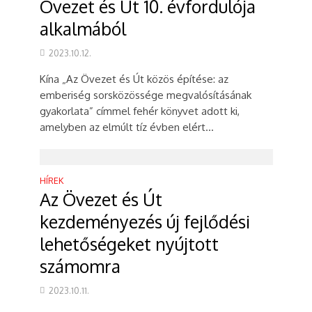
Övezet és Út 10. évfordulója
alkalmából
2023.10.12.
Kína „Az Övezet és Út közös építése: az
emberiség sorsközössége megvalósításának
gyakorlata” címmel fehér könyvet adott ki,
amelyben az elmúlt tíz évben elért...
HÍREK
Az Övezet és Út
kezdeményezés új fejlődési
lehetőségeket nyújtott
számomra
2023.10.11.