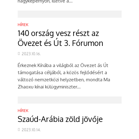
nagyképernyőn, illetve a...
HÍREK
140 ország vesz részt az
Övezet és Út 3. Fórumon
2023.10.16.
Érkeznek Kínába a világból az Övezet ás Út
támogatása céljából, a közös fejlődésért a
változó nemzetközi helyzetben, mondta Ma
Zhaoxu kínai külügyminiszter...
HÍREK
Szaúd-Arábia zöld jövője
2023.10.14.