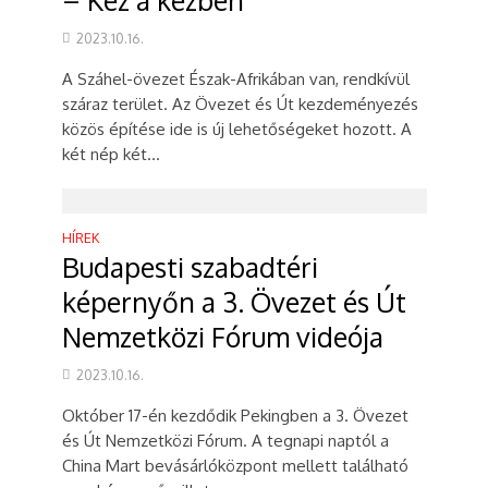
– Kéz a kézben
2023.10.16.
A Száhel-övezet Észak-Afrikában van, rendkívül
száraz terület. Az Övezet és Út kezdeményezés
közös építése ide is új lehetőségeket hozott. A
két nép két...
HÍREK
Budapesti szabadtéri
képernyőn a 3. Övezet és Út
Nemzetközi Fórum videója
2023.10.16.
Október 17-én kezdődik Pekingben a 3. Övezet
és Út Nemzetközi Fórum. A tegnapi naptól a
China Mart bevásárlóközpont mellett található