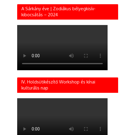
A Sárkány éve | Zodiákus bélyegkisív-
kibocsátás – 2024
IV. Holdsütikészítő Workshop és kínai
kulturális nap