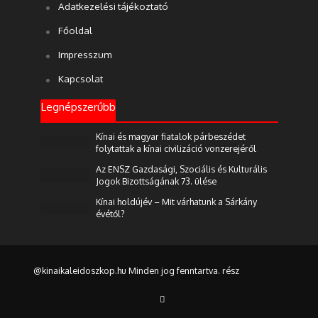
Adatkezelési tájékoztató
Főoldal
Impresszum
Kapcsolat
Legnépszerűbb
Kínai és magyar fiatalok párbeszédet
folytattak a kínai civilizáció vonzerejéről
Az ENSZ Gazdasági, Szociális és Kulturális
Jogok Bizottságának 73. ülése
Kínai holdújév – Mit várhatunk a Sárkány
évétől?
@kinaikaleidoszkop.hu Minden jog fenntartva. rész