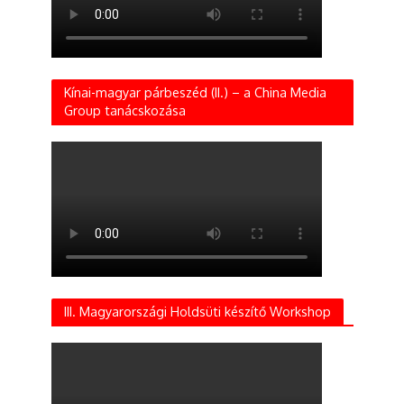
Kínai-magyar párbeszéd (II.) – a China Media
Group tanácskozása
III. Magyarországi Holdsüti készítő Workshop