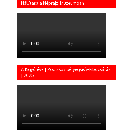
kiállítása a Néprajzi Múzeumban
A Kígyó éve | Zodiákus bélyegkisív-kibocsátás
| 2025