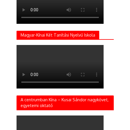
Magyar-Kínai Két Tanítási Nyelvű Iskola
A centrumban Kína – Kusai Sándor nagykövet,
egyetemi oktató