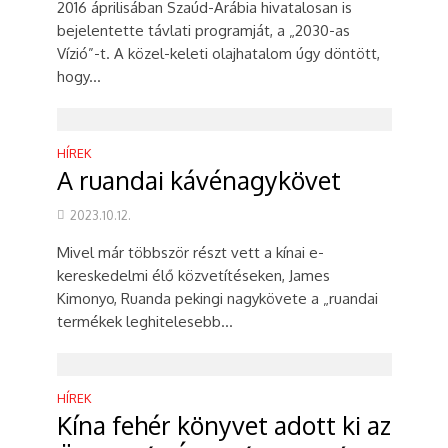
2016 áprilisában Szaúd-Arábia hivatalosan is
bejelentette távlati programját, a „2030-as
Vízió”-t. A közel-keleti olajhatalom úgy döntött,
hogy...
HÍREK
A ruandai kávénagykövet
2023.10.12.
Mivel már többször részt vett a kínai e-
kereskedelmi élő közvetítéseken, James
Kimonyo, Ruanda pekingi nagykövete a „ruandai
termékek leghitelesebb...
HÍREK
Kína fehér könyvet adott ki az