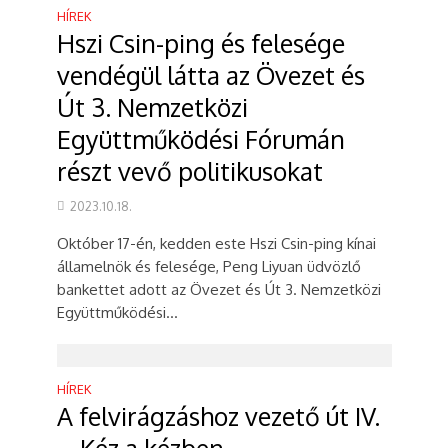
HÍREK
Hszi Csin-ping és felesége
vendégül látta az Övezet és
Út 3. Nemzetközi
Együttműködési Fórumán
részt vevő politikusokat
2023.10.18.
Október 17-én, kedden este Hszi Csin-ping kínai
államelnök és felesége, Peng Liyuan üdvözlő
bankettet adott az Övezet és Út 3. Nemzetközi
Együttműködési...
HÍREK
A felvirágzáshoz vezető út IV.