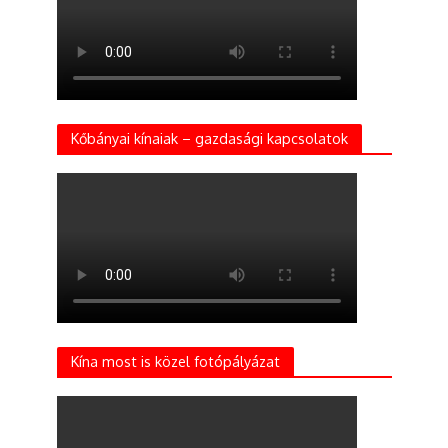
Kőbányai kínaiak – gazdasági kapcsolatok
Kína most is közel fotópályázat