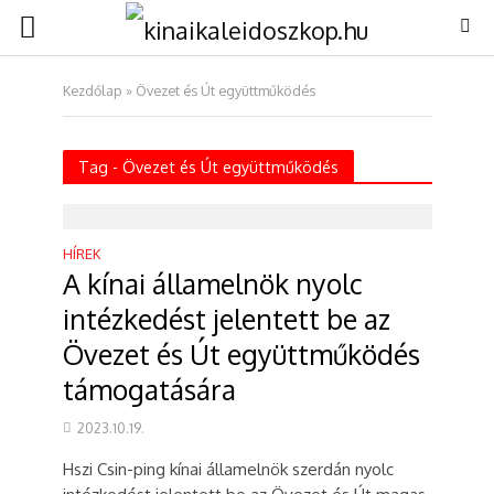
Kezdőlap
»
Övezet és Út együttműködés
Tag - Övezet és Út együttműködés
HÍREK
A kínai államelnök nyolc
intézkedést jelentett be az
Övezet és Út együttműködés
támogatására
2023.10.19.
Hszi Csin-ping kínai államelnök szerdán nyolc