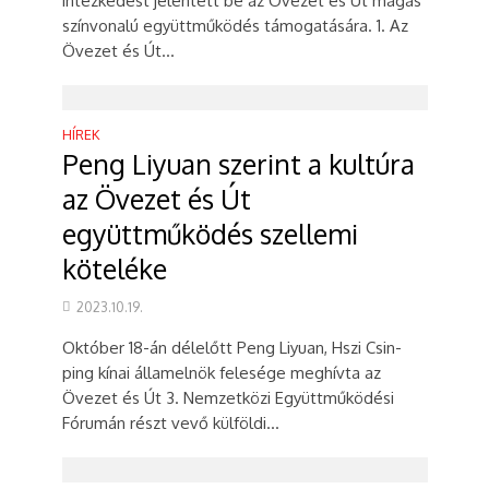
intézkedést jelentett be az Övezet és Út magas
színvonalú együttműködés támogatására. 1. Az
Övezet és Út...
HÍREK
Peng Liyuan szerint a kultúra
az Övezet és Út
együttműködés szellemi
köteléke
2023.10.19.
Október 18-án délelőtt Peng Liyuan, Hszi Csin-
ping kínai államelnök felesége meghívta az
Övezet és Út 3. Nemzetközi Együttműködési
Fórumán részt vevő külföldi...