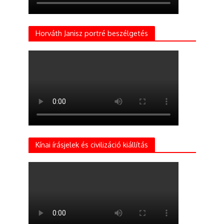
Horváth Janisz portré beszélgetés
Kínai írásjelek és civilizáció kiállítás