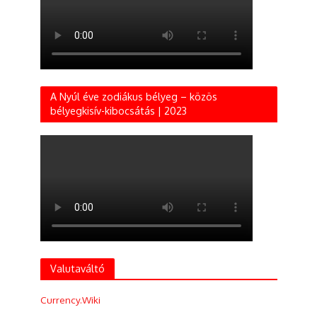
A Nyúl éve zodiákus bélyeg – közös
bélyegkisív-kibocsátás | 2023
Valutaváltó
Currency.Wiki