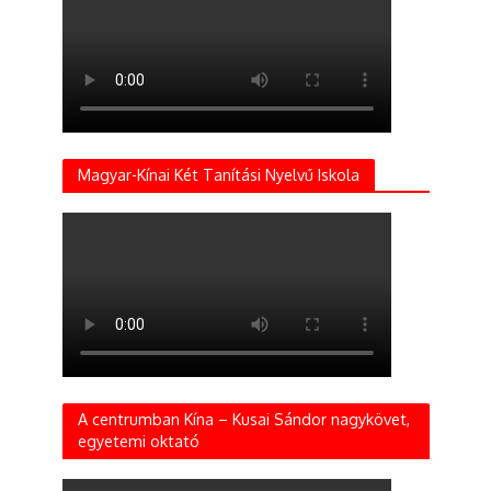
Magyar-Kínai Két Tanítási Nyelvű Iskola
A centrumban Kína – Kusai Sándor nagykövet,
egyetemi oktató