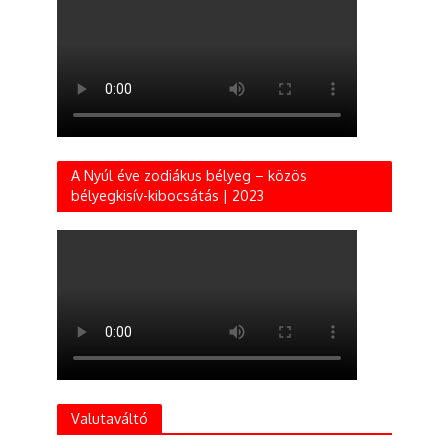
A Nyúl éve zodiákus bélyeg – közös
bélyegkisív-kibocsátás | 2023
Valutaváltó