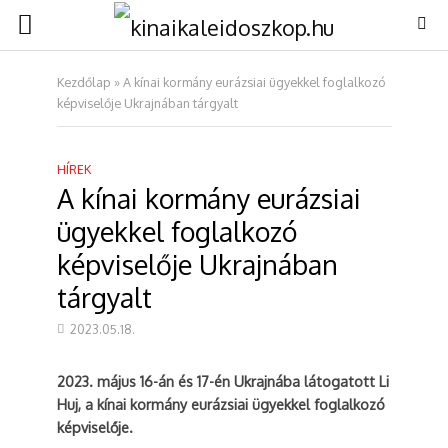
Kezdőlap
»
A kínai kormány eurázsiai ügyekkel foglalkozó
képviselője Ukrajnában tárgyalt
HÍREK
A kínai kormány eurázsiai
ügyekkel foglalkozó
képviselője Ukrajnában
tárgyalt
2023.05.18.
2023. május 16-án és 17-én Ukrajnába látogatott Li
Huj, a kínai kormány eurázsiai ügyekkel foglalkozó
képviselője.