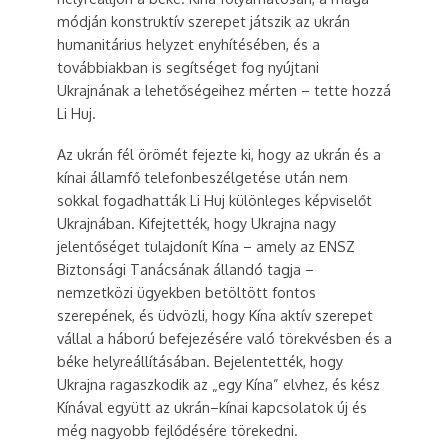
módján konstruktív szerepet játszik az ukrán
humanitárius helyzet enyhítésében, és a
továbbiakban is segítséget fog nyújtani
Ukrajnának a lehetőségeihez mérten – tette hozzá
Li Huj.
Az ukrán fél örömét fejezte ki, hogy az ukrán és a
kínai államfő telefonbeszélgetése után nem
sokkal fogadhatták Li Huj különleges képviselőt
Ukrajnában. Kifejtették, hogy Ukrajna nagy
jelentőséget tulajdonít Kína – amely az ENSZ
Biztonsági Tanácsának állandó tagja –
nemzetközi ügyekben betöltött fontos
szerepének, és üdvözli, hogy Kína aktív szerepet
vállal a háború befejezésére való törekvésben és a
béke helyreállításában. Bejelentették, hogy
Ukrajna ragaszkodik az „egy Kína” elvhez, és kész
Kínával együtt az ukrán–kínai kapcsolatok új és
még nagyobb fejlődésére törekedni.