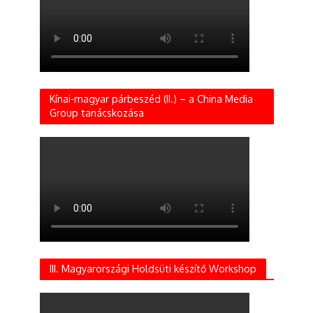
Kínai-magyar párbeszéd (II.) – a China Media
Group tanácskozása
III. Magyarországi Holdsüti készítő Workshop