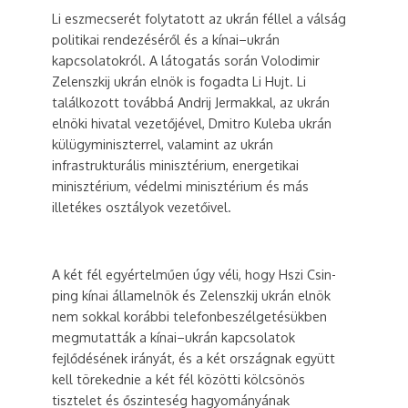
Li eszmecserét folytatott az ukrán féllel a válság
politikai rendezéséről és a kínai–ukrán
kapcsolatokról. A látogatás során Volodimir
Zelenszkij ukrán elnök is fogadta Li Hujt. Li
találkozott továbbá Andrij Jermakkal, az ukrán
elnöki hivatal vezetőjével, Dmitro Kuleba ukrán
külügyminiszterrel, valamint az ukrán
infrastrukturális minisztérium, energetikai
minisztérium, védelmi minisztérium és más
illetékes osztályok vezetőivel.
A két fél egyértelműen úgy véli, hogy Hszi Csin-
ping kínai államelnök és Zelenszkij ukrán elnök
nem sokkal korábbi telefonbeszélgetésükben
megmutatták a kínai–ukrán kapcsolatok
fejlődésének irányát, és a két országnak együtt
kell törekednie a két fél közötti kölcsönös
tisztelet és őszinteség hagyományának