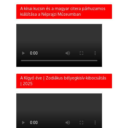
A kínai kucsin és a magyar citera párhuzamos
kiállítása a Néprajzi Múzeumban
A Kígyó éve | Zodiákus bélyegkisív-kibocsátás
| 2025