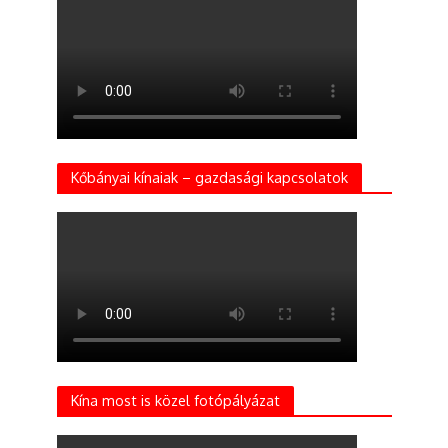
Kőbányai kínaiak – gazdasági kapcsolatok
Kína most is közel fotópályázat