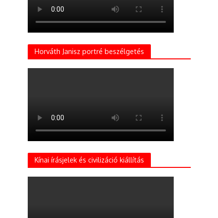
Horváth Janisz portré beszélgetés
Kínai írásjelek és civilizáció kiállítás