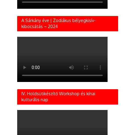
A Sárkány éve | Zodiákus bélyegkisív-
kibocsátás – 2024
IV. Holdsütikészítő Workshop és kínai
kulturális nap