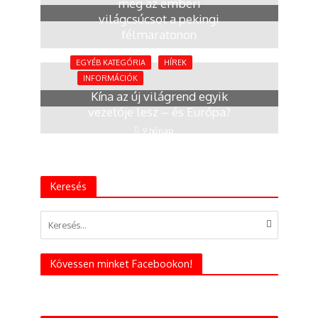
meg az emberi
világcsúcsot a pekingi
félmaratonon
4 hónap
EGYÉB KATEGÓRIA
HÍREK
INFORMÁCIÓK
Kína az új világrend egyik
vezetője lesz – és Európa?
9 hónap
Keresés
Kövessen minket Facebookon!