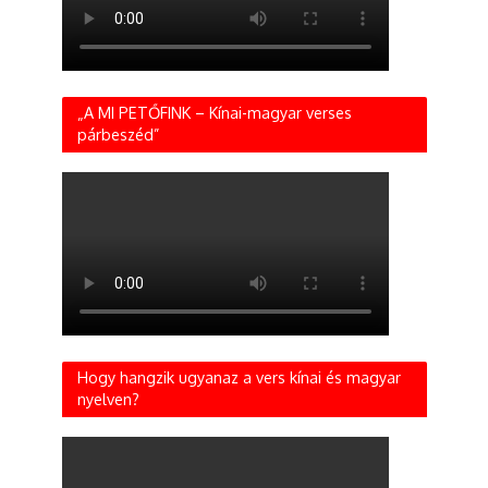
„A MI PETŐFINK – Kínai-magyar verses
párbeszéd”
Hogy hangzik ugyanaz a vers kínai és magyar
nyelven?