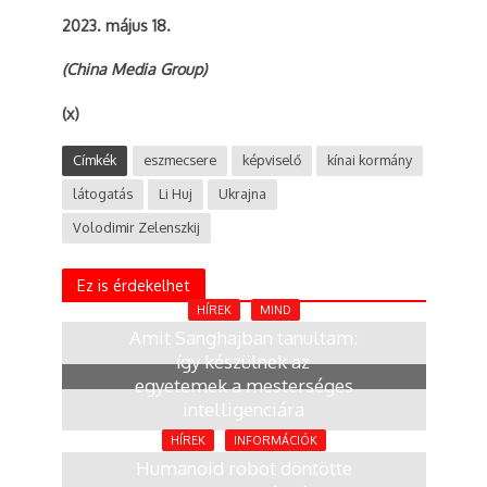
2023. május 18.
(China Media Group)
(x)
Címkék
eszmecsere
képviselő
kínai kormány
látogatás
Li Huj
Ukrajna
Volodimir Zelenszkij
Ez is érdekelhet
HÍREK
MIND
Amit Sanghajban tanultam:
így készülnek az
egyetemek a mesterséges
intelligenciára
2 hónap
HÍREK
INFORMÁCIÓK
Humanoid robot döntötte