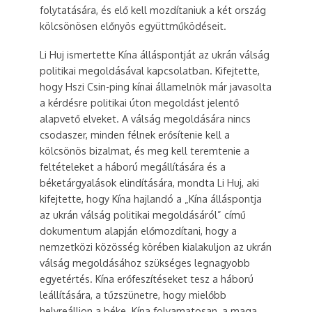
folytatására, és elő kell mozdítaniuk a két ország
kölcsönösen előnyös együttműködéseit.
Li Huj ismertette Kína álláspontját az ukrán válság
politikai megoldásával kapcsolatban. Kifejtette,
hogy Hszi Csin-ping kínai államelnök már javasolta
a kérdésre politikai úton megoldást jelentő
alapvető elveket. A válság megoldására nincs
csodaszer, minden félnek erősítenie kell a
kölcsönös bizalmat, és meg kell teremtenie a
feltételeket a háború megállítására és a
béketárgyalások elindítására, mondta Li Huj, aki
kifejtette, hogy Kína hajlandó a „Kína álláspontja
az ukrán válság politikai megoldásáról” című
dokumentum alapján előmozdítani, hogy a
nemzetközi közösség körében kialakuljon az ukrán
válság megoldásához szükséges legnagyobb
egyetértés. Kína erőfeszítéseket tesz a háború
leállítására, a tűzszünetre, hogy mielőbb
helyreálljon a béke. Kína folyamatosan, a maga