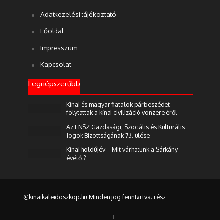
Adatkezelési tájékoztató
Főoldal
Impresszum
Kapcsolat
Legnépszerűbb
Kínai és magyar fiatalok párbeszédet
folytattak a kínai civilizáció vonzerejéről
Az ENSZ Gazdasági, Szociális és Kulturális
Jogok Bizottságának 73. ülése
Kínai holdújév – Mit várhatunk a Sárkány
évétől?
@kinaikaleidoszkop.hu Minden jog fenntartva. rész