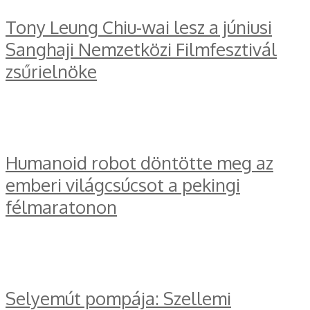
Tony Leung Chiu-wai lesz a júniusi
Sanghaji Nemzetközi Filmfesztivál
zsűrielnöke
Humanoid robot döntötte meg az
emberi világcsúcsot a pekingi
félmaratonon
Selyemút pompája: Szellemi