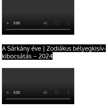
A Sárkány éve | Zodiákus bélyegkisív-
kibocsátás – 2024