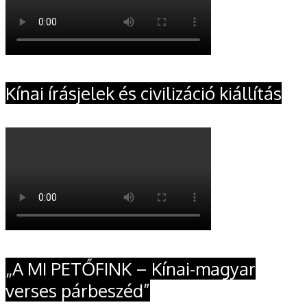
Kínai írásjelek és civilizáció kiállítás
„A MI PETŐFINK – Kínai-magyar
verses párbeszéd”