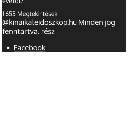
évétől?
1 655 Megtekintések
@kinaikaleidoszkop.hu Minden jog
fenntartva. rész
Facebook