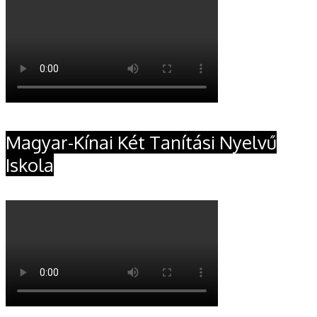
Magyar-Kínai Két Tanítási Nyelvű
Iskola