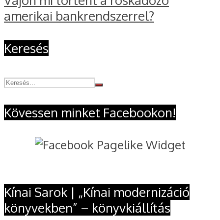
Vajon mi történt a roskadozó
amerikai bankrendszerrel?
Keresés
Kövessen minket Facebookon!
Kínai Sarok | „Kínai modernizáció
könyvekben” – könyvkiállítás