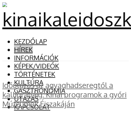
KEZDŐLAP
HÍREK
INFORMÁCIÓK
KÉPEK/VIDEÓK
TÖRTÉNETEK
KULTÚRA
Időutazás az agyaghadseregtől a
GASZTRONÓMIA
kalligráfiáig: Kínai programok a győri
UTAZÁS
Múzeumok Éjszakáján
KAPCSOLAT