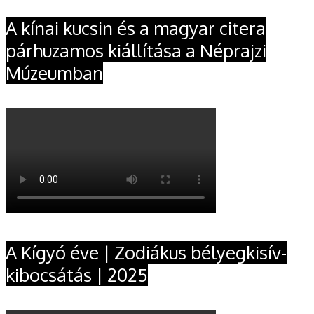
A kínai kucsin és a magyar citera
párhuzamos kiállítása a Néprajzi
Múzeumban
A Kígyó éve | Zodiákus bélyegkisív-
kibocsátás | 2025