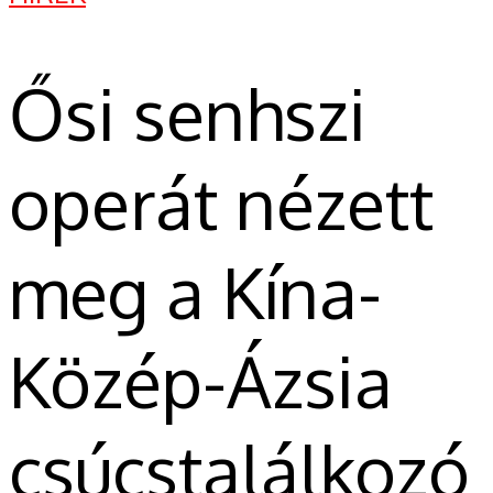
Ősi senhszi
operát nézett
meg a Kína-
Közép-Ázsia
csúcstalálkozó