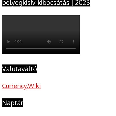
bélyegkisív-kibocsátás | 2023
Valutaváltó
Currency.Wiki
Naptár