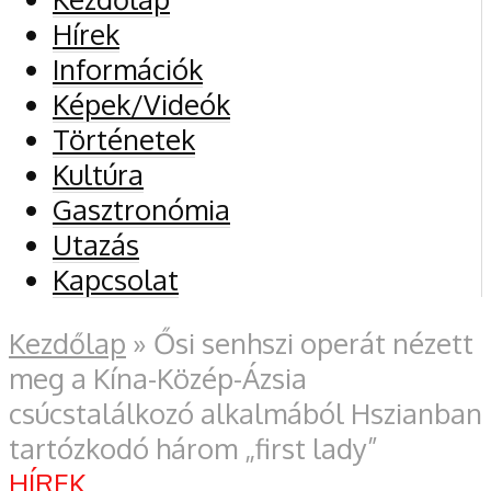
Hírek
Információk
Képek/Videók
Történetek
Kultúra
Gasztronómia
Utazás
Kapcsolat
Kezdőlap
»
Ősi senhszi operát nézett
meg a Kína-Közép-Ázsia
csúcstalálkozó alkalmából Hszianban
tartózkodó három „first lady”
HÍREK