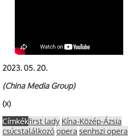
2023. 05. 20.
(China Media Group)
(x)
Címkék
first lady
Kína-Közép-Ázsia
csúcstalálkozó
opera
senhszi opera