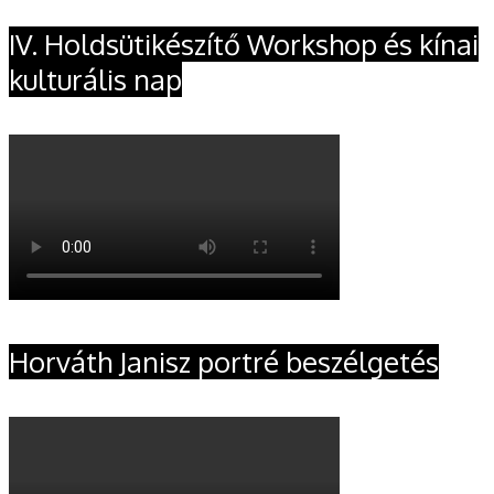
IV. Holdsütikészítő Workshop és kínai
kulturális nap
Horváth Janisz portré beszélgetés