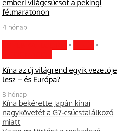
emberi világcsúcsot a pekingi
félmaratonon
4 hónap
EGYÉB KATEGÓRIA
•
HÍREK
•
INFORMÁCIÓK
Kína az új világrend egyik vezetője
lesz – és Európa?
8 hónap
Kína bekérette Japán kínai
nagykövetét a G7-csúcstalálkozó
miatt