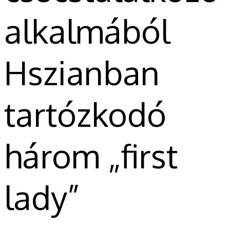
alkalmából
Hszianban
tartózkodó
három „first
lady”