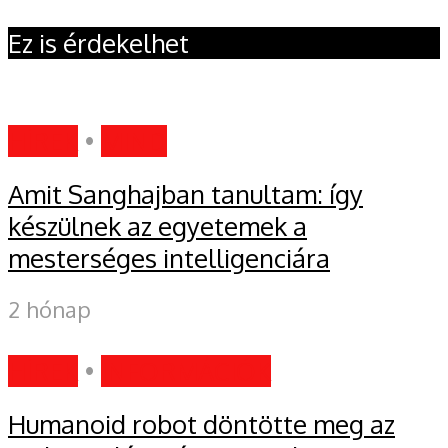
Ez is érdekelhet
HÍREK
•
MIND
Amit Sanghajban tanultam: így
készülnek az egyetemek a
mesterséges intelligenciára
2 hónap
HÍREK
•
INFORMÁCIÓK
Humanoid robot döntötte meg az