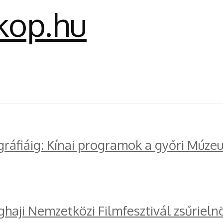
gráfiáig: Kínai programok a győri Múze
ghaji Nemzetközi Filmfesztivál zsűrieln