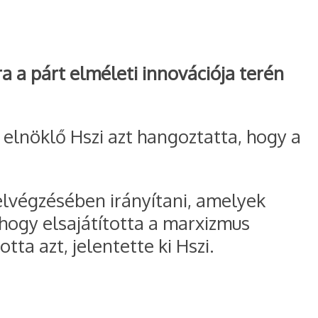
a a párt elméleti innovációja terén
 elnöklő Hszi azt hangoztatta, hogy a
 elvégzésében irányítani, amelyek
 hogy elsajátította a marxizmus
ta azt, jelentette ki Hszi.