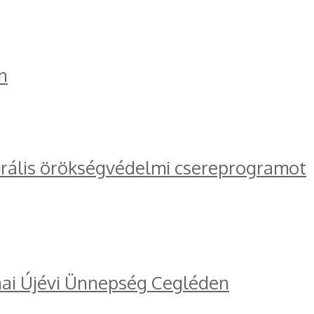
n
turális örökségvédelmi csereprogramot
ínai Újévi Ünnepség Cegléden