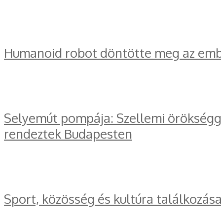
Humanoid robot döntötte meg az embe
Selyemút pompája: Szellemi örökségge
rendeztek Budapesten
Sport, közösség és kultúra találkozás