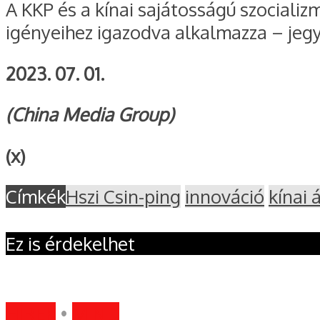
A KKP és a kínai sajátosságú szocializ
igényeihez igazodva alkalmazza – jegy
2023. 07. 01.
(China Media Group)
(x)
Címkék
Hszi Csin-ping
innováció
kínai 
Ez is érdekelhet
HÍREK
•
MIND