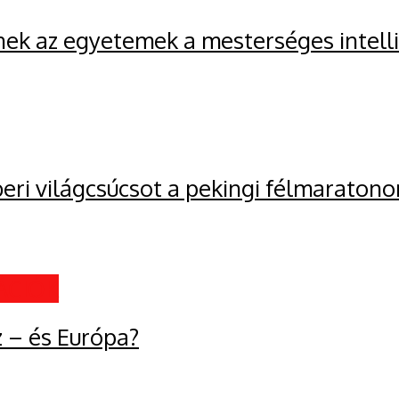
nek az egyetemek a mesterséges intell
ri világcsúcsot a pekingi félmaratono
ÁCIÓK
z – és Európa?