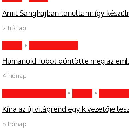
Amit Sanghajban tanultam: így készül
2 hónap
HÍREK
•
INFORMÁCIÓK
Humanoid robot döntötte meg az embe
4 hónap
EGYÉB KATEGÓRIA
•
HÍREK
•
INFORM
Kína az új világrend egyik vezetője les
8 hónap