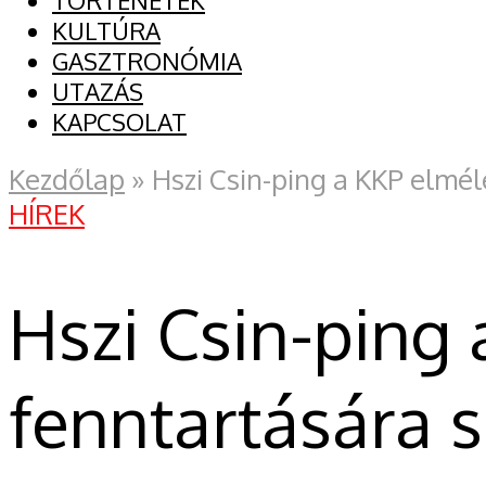
TÖRTÉNETEK
KULTÚRA
GASZTRONÓMIA
UTAZÁS
KAPCSOLAT
Kezdőlap
»
Hszi Csin-ping a KKP elméle
HÍREK
Hszi Csin-ping 
fenntartására sz