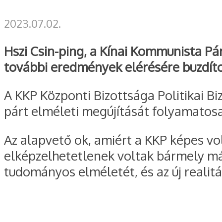
2023.07.02.
Hszi Csin-ping, a Kínai Kommunista Pár
további eredmények elérésére buzdíto
A KKP Központi Bizottsága Politikai B
párt elméleti megújítását folyamatosan
Az alapvető ok, amiért a KKP képes vo
elképzelhetetlenek voltak bármely más
tudományos elméletét, és az új realitá