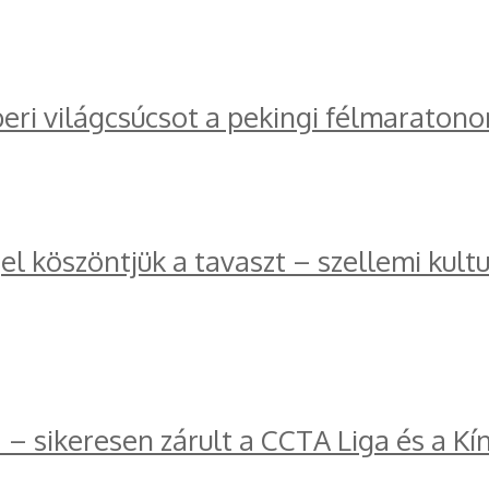
ri világcsúcsot a pekingi félmaratono
l köszöntjük a tavaszt – szellemi kul
a – sikeresen zárult a CCTA Liga és a K