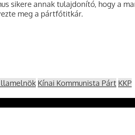
mus sikere annak tulajdonító, hogy a m
ezte meg a pártfőtitkár.
államelnök
Kínai Kommunista Párt
KKP