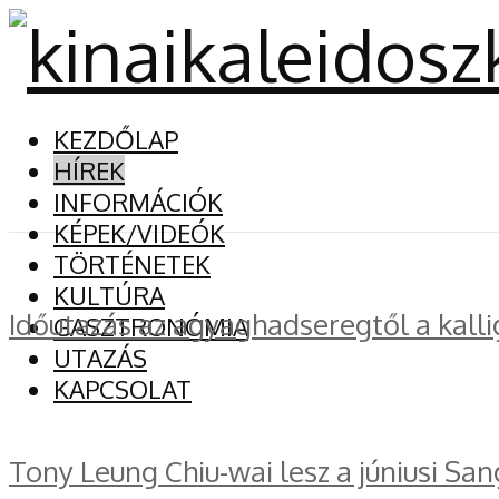
KEZDŐLAP
HÍREK
INFORMÁCIÓK
KÉPEK/VIDEÓK
TÖRTÉNETEK
KULTÚRA
Időutazás az agyaghadseregtől a kalli
GASZTRONÓMIA
UTAZÁS
KAPCSOLAT
Tony Leung Chiu-wai lesz a júniusi San