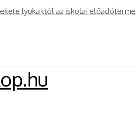
kete lyukaktól az iskolai előadóterme
kop.hu