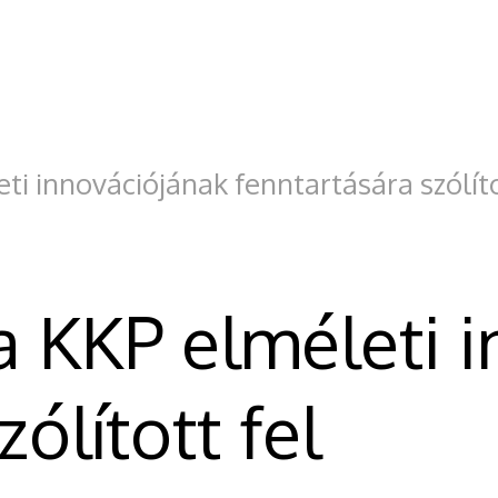
ti innovációjának fenntartására szólíto
a KKP elméleti 
ólított fel