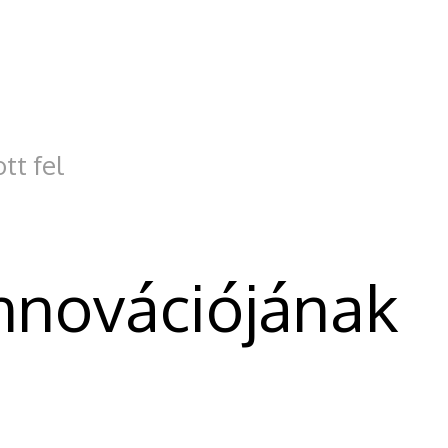
tt fel
innovációjának