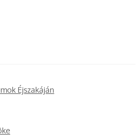
umok Éjszakáján
öke