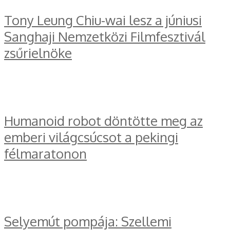
Tony Leung Chiu-wai lesz a júniusi
Sanghaji Nemzetközi Filmfesztivál
zsűrielnöke
Humanoid robot döntötte meg az
emberi világcsúcsot a pekingi
félmaratonon
Selyemút pompája: Szellemi