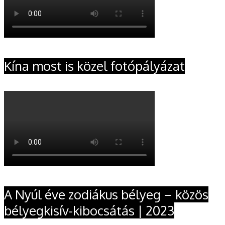
Kína most is közel fotópályázat
A Nyúl éve zodiákus bélyeg – közös
bélyegkisív-kibocsátás | 2023