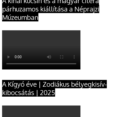
A kínai kucsin és a magyar citera
párhuzamos kiállítása a Néprajzi
Múzeumban
A Kígyó éve | Zodiákus bélyegkisív-
kibocsátás | 2025