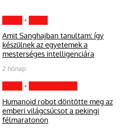
HÍREK
•
MIND
Amit Sanghajban tanultam: így
készülnek az egyetemek a
mesterséges intelligenciára
2 hónap
HÍREK
•
INFORMÁCIÓK
Humanoid robot döntötte meg az
emberi világcsúcsot a pekingi
félmaratonon