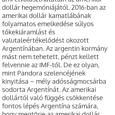
dollár hegemóniájától. 2016-ban az
amerikai dollár kamatlábának
folyamatos emelkedése súlyos
tőkekiáramlást és
valutaleértékelődést okozott
Argentínában. Az argentin kormány
mást nem tehetett, pénzt kellett
felvennie az IMF-től. De ez olyan,
mint Pandora szelencéjének
kinyitása – mély adósságmocsárba
sodorta Argentínát. Az amerikai
dollártól való függés csökkentése
fontos lépés Argentína számára,
hogy megtörje az amerikai dollár