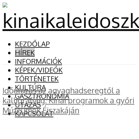
KEZDŐLAP
HÍREK
INFORMÁCIÓK
KÉPEK/VIDEÓK
TÖRTÉNETEK
KULTÚRA
Időutazás az agyaghadseregtől a
GASZTRONÓMIA
kalligráfiáig: Kínai programok a győri
UTAZÁS
Múzeumok Éjszakáján
KAPCSOLAT