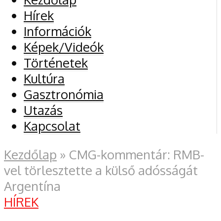
Hírek
Információk
Képek/Videók
Történetek
Kultúra
Gasztronómia
Utazás
Kapcsolat
Kezdőlap
»
CMG-kommentár: RMB-
vel törlesztette a külső adósságát
Argentína
HÍREK