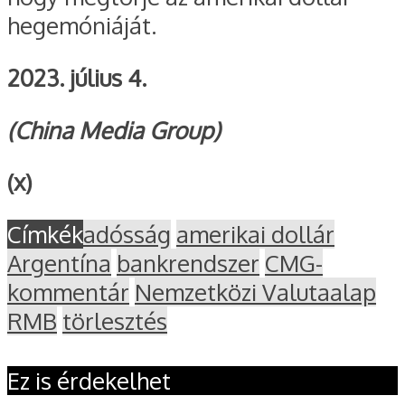
hegemóniáját.
2023. július 4.
(China Media Group)
(x)
Címkék
adósság
amerikai dollár
Argentína
bankrendszer
CMG-
kommentár
Nemzetközi Valutaalap
RMB
törlesztés
Ez is érdekelhet