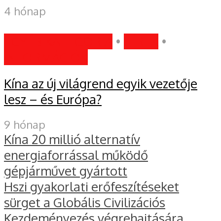
4 hónap
EGYÉB KATEGÓRIA
•
HÍREK
•
INFORMÁCIÓK
Kína az új világrend egyik vezetője
lesz – és Európa?
9 hónap
Kína 20 millió alternatív
energiaforrással működő
gépjárművet gyártott
Hszi gyakorlati erőfeszítéseket
sürget a Globális Civilizációs
Kezdeményezés végrehajtására