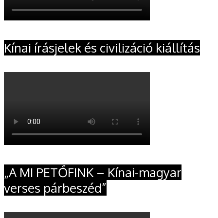
Kínai írásjelek és civilizáció kiállítás
„A MI PETŐFINK – Kínai-magyar
verses párbeszéd”