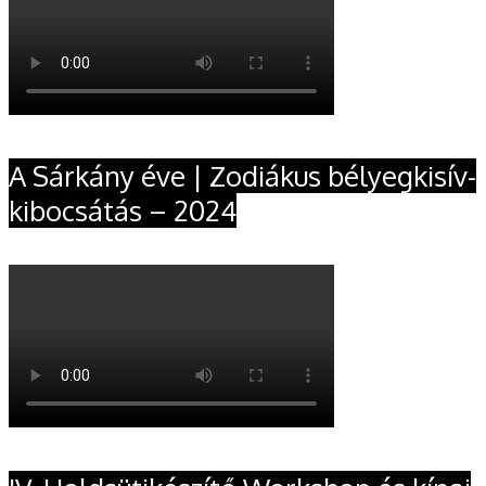
A Sárkány éve | Zodiákus bélyegkisív-
kibocsátás – 2024