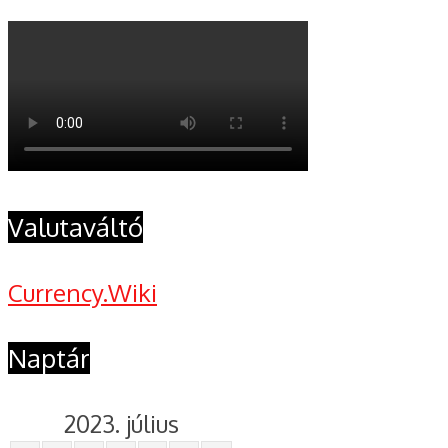
Valutaváltó
Currency.Wiki
Naptár
2023. július