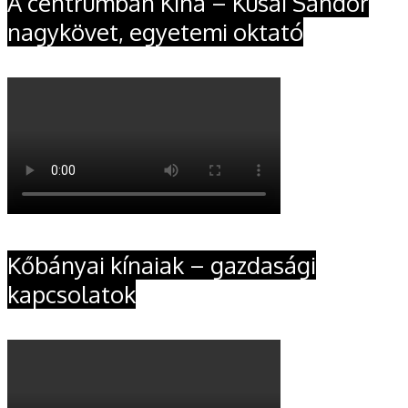
A centrumban Kína – Kusai Sándor
nagykövet, egyetemi oktató
Kőbányai kínaiak – gazdasági
kapcsolatok