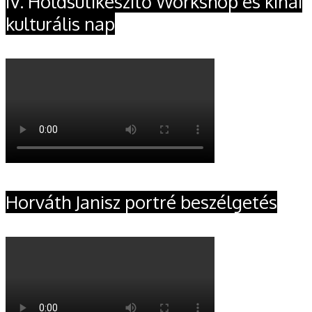
IV. Holdsütikészítő Workshop és kínai
kulturális nap
Horváth Janisz portré beszélgetés