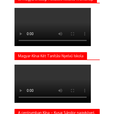
Magyar-Kínai Két Tanítási Nyelvű Iskola
A centrumban Kína – Kusai Sándor nagykövet,