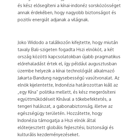
és kész elősegíteni a kínai-indonéz sorsközösséget
annak érdekében, hogy nagyobb biztonságot és
pozitív energiát adjanak a világnak.
Joko Widodo a találkozón kifejtette, hogy miután
tavaly Bali-szigeten fogadta Hszi elnököt, a két
ország közötti kapcsolatokban újabb pragmatikus
előrehaladást értek el, így például augusztusban
üzembe helyezik a kínai technológiát alkalmazó
Jakarta-Bandung nagysebességű vasútvonalat. Az
elnök kijelentette, Indonézia határozottan kiáll az
„egy Kína” politika mellett, és kész megerősíteni
együttműködéseit Kínával a tőkebefektetés, a
tengeri halászat, a gabonabiztonság, illetve az
egészségügy területén. Hozzátette, hogy
Indonézia támogatja a Hszi elnök által
előterjesztett globális fejlesztési, biztonsági és
kulturális kezdeményezéseket.