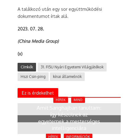
A találkozó után egy sor együttműködési
dokumentumot írtak alá.
2023. 07. 28.
(China Media Group)
(x)
Címkék
31. FISU Nyári Egyetemi Világjátékok
Hszi Csin-ping
kínai államelnök
Ez is érdekelhet
HÍREK
MIND
Amit Sanghajban tanultam:
így készülnek az
egyetemek a mesterséges
intelligenciára
2 hónap
HÍREK
INFORMÁCIÓK