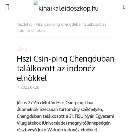
Kezdőlap
»
Hszi Csin-ping Chengduban találkozott az
indonéz elnökkel
HÍREK
Hszi Csin-ping Chengduban
találkozott az indonéz
elnökkel
2023.07.28.
Július 27-én délután Hszi Csin-ping kínai
államelnök Szecsuan tartomány székhelyén,
Chengduban találkozott a 31. FISU Nyári Egyetemi
Világjátékok (Universiade) megnyitóünnepségén
részt vevő Joko Widodo indonéz elnökkel.