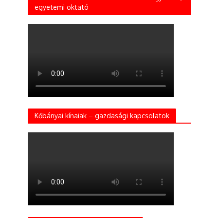
egyetemi oktató
Kőbányai kínaiak – gazdasági kapcsolatok