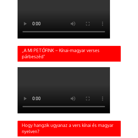
„A MI PETŐFINK – Kínai-magyar verses
párbeszéd”
Hogy hangzik ugyanaz a vers kínai és magyar
nyelven?