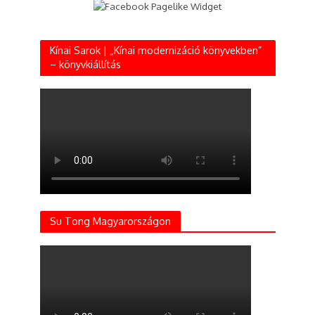
Kínai Sarok | „Kínai modernizáció könyvekben”
– könyvkiállítás
Su Tong Magyarországon