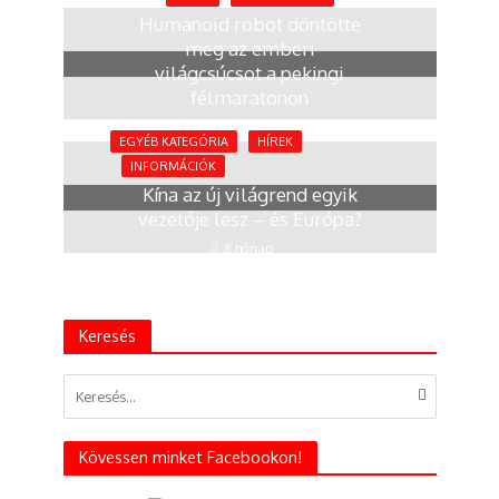
Humanoid robot döntötte
meg az emberi
világcsúcsot a pekingi
félmaratonon
4 hónap
EGYÉB KATEGÓRIA
HÍREK
INFORMÁCIÓK
Kína az új világrend egyik
vezetője lesz – és Európa?
8 hónap
Keresés
Kövessen minket Facebookon!