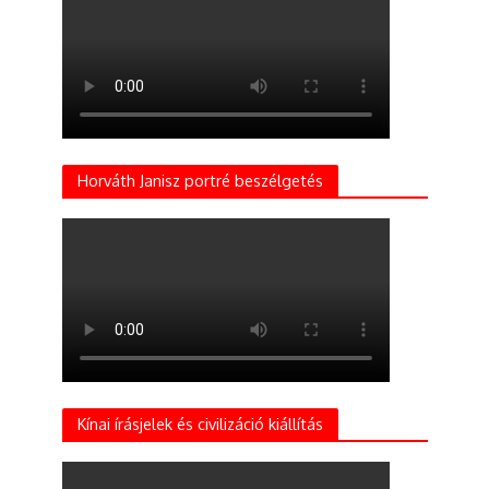
Horváth Janisz portré beszélgetés
Kínai írásjelek és civilizáció kiállítás