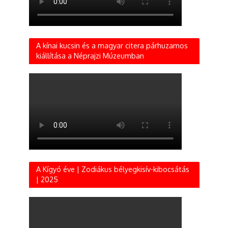
A kínai kucsin és a magyar citera párhuzamos
kiállítása a Néprajzi Múzeumban
A Kígyó éve | Zodiákus bélyegkisív-kibocsátás
| 2025