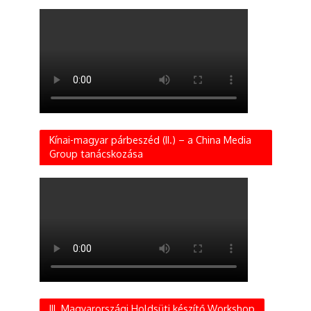
Kínai-magyar párbeszéd (II.) – a China Media
Group tanácskozása
III. Magyarországi Holdsüti készítő Workshop