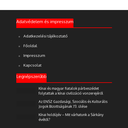
Adatvédelem és impresszum
Adatkezelési tájékoztató
Főoldal
Impresszum
Kapcsolat
Legnépszerűbb
Kínai és magyar fiatalok párbeszédet
folytattak a kínai civilizáció vonzerejéről
Az ENSZ Gazdasági, Szociális és Kulturális
Jogok Bizottságának 73. ülése
Kínai holdújév – Mit várhatunk a Sárkány
évétől?