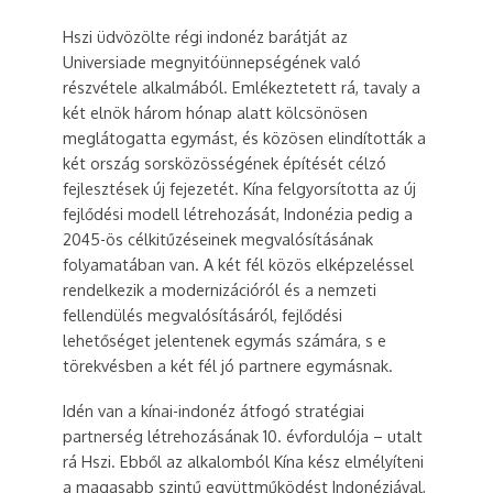
Hszi üdvözölte régi indonéz barátját az
Universiade megnyitóünnepségének való
részvétele alkalmából. Emlékeztetett rá, tavaly a
két elnök három hónap alatt kölcsönösen
meglátogatta egymást, és közösen elindították a
két ország sorsközösségének építését célzó
fejlesztések új fejezetét. Kína felgyorsította az új
fejlődési modell létrehozását, Indonézia pedig a
2045-ös célkitűzéseinek megvalósításának
folyamatában van. A két fél közös elképzeléssel
rendelkezik a modernizációról és a nemzeti
fellendülés megvalósításáról, fejlődési
lehetőséget jelentenek egymás számára, s e
törekvésben a két fél jó partnere egymásnak.
Idén van a kínai-indonéz átfogó stratégiai
partnerség létrehozásának 10. évfordulója – utalt
rá Hszi. Ebből az alkalomból Kína kész elmélyíteni
a magasabb szintű együttműködést Indonéziával,