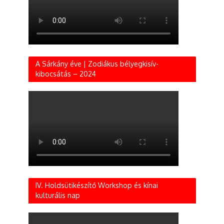
A Sárkány éve | Zodiákus bélyegkisív-
kibocsátás – 2024
IV. Holdsütikészítő Workshop és kínai
kulturális nap