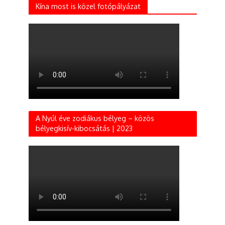
Kína most is közel fotópályázat
A Nyúl éve zodiákus bélyeg – közös
bélyegkisív-kibocsátás | 2023