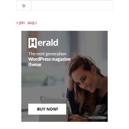
31
« jún
aug »