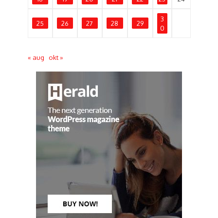
3
25
26
27
28
29
0
« aug
okt »