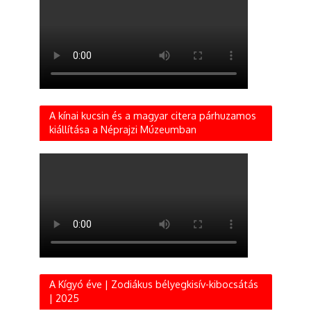
A kínai kucsin és a magyar citera párhuzamos
kiállítása a Néprajzi Múzeumban
A Kígyó éve | Zodiákus bélyegkisív-kibocsátás
| 2025