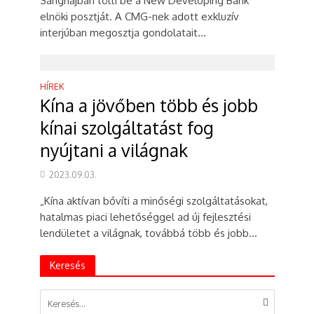
Sanghajban tölti be a New Developing Bank
elnöki posztját. A CMG-nek adott exkluzív
interjúban megosztja gondolatait...
HÍREK
Kína a jövőben több és jobb
kínai szolgáltatást fog
nyújtani a világnak
2023.09.03.
„Kína aktívan bővíti a minőségi szolgáltatásokat,
hatalmas piaci lehetőséggel ad új fejlesztési
lendületet a világnak, továbbá több és jobb...
Keresés