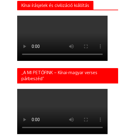
Kínai írásjelek és civilizáció kiállítás
„A MI PETŐFINK – Kínai-magyar verses
párbeszéd”