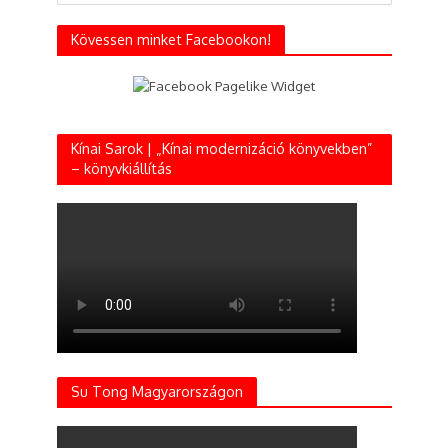
Kövessen minket Facebookon!
Kínai Sarok | „Kínai modernizáció könyvekben”
– könyvkiállítás
Su Tong Magyarországon