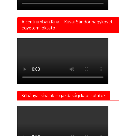
A centrumban Kína – Kusai Sándor nagykövet,
egyetemi oktató
Kőbányai kínaiak – gazdasági kapcsolatok