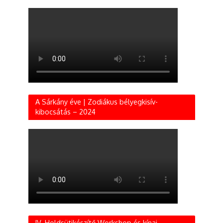
A Sárkány éve | Zodiákus bélyegkisív-
kibocsátás – 2024
IV. Holdsütikészítő Workshop és kínai