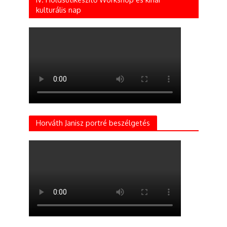
kulturális nap
Horváth Janisz portré beszélgetés