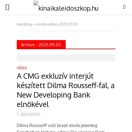
Kezdőlap
»
Archívumban 2023.09.03.
Archive - 2023.09.03.
HÍREK
A CMG exkluzív interjút
készített Dilma Rousseff-fal, a
New Developing Bank
elnökével
2023.09.03.
Dilma Rousseff volt brazil elnök jelenleg