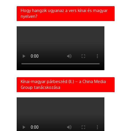
Hogy hangzik ugyanaz a vers kínai és magyar
nyelven?
Kínai-magyar párbeszéd (II.) – a China Media
Group tanácskozása