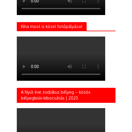
Kína most is közel fotópályázat
A Nyúl éve zodiákus bélyeg – közös
bélyegkisív-kibocsátás | 2023