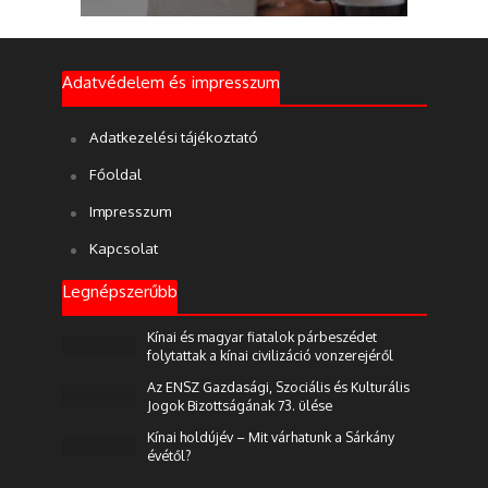
Adatvédelem és impresszum
Adatkezelési tájékoztató
Főoldal
Impresszum
Kapcsolat
Legnépszerűbb
Kínai és magyar fiatalok párbeszédet
folytattak a kínai civilizáció vonzerejéről
Az ENSZ Gazdasági, Szociális és Kulturális
Jogok Bizottságának 73. ülése
Kínai holdújév – Mit várhatunk a Sárkány
évétől?