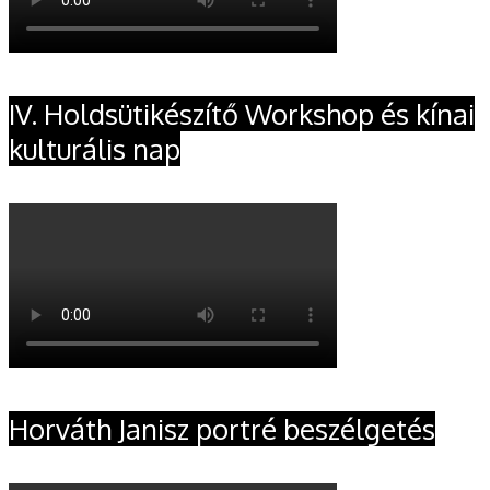
IV. Holdsütikészítő Workshop és kínai
kulturális nap
Horváth Janisz portré beszélgetés