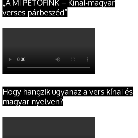
„A MI PETŐFINK – Kínai-magyar
verses párbeszéd”
Hogy hangzik ugyanaz a vers kínai és
magyar nyelven?