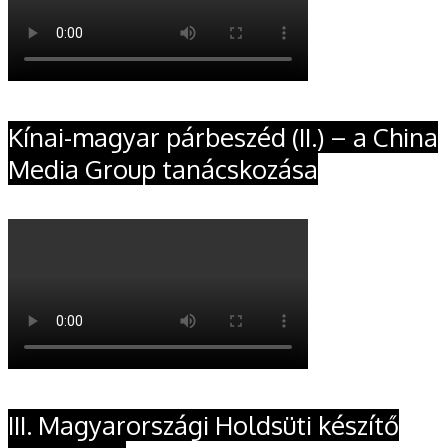
Kínai-magyar párbeszéd (II.) – a China
Media Group tanácskozása
III. Magyarországi Holdsüti készítő