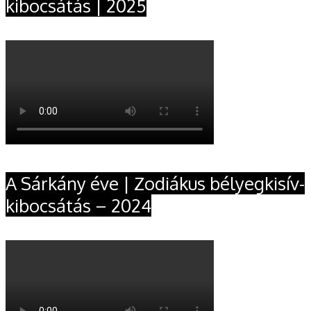
kibocsátás | 2025
A Sárkány éve | Zodiákus bélyegkisív-
kibocsátás – 2024