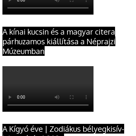
A kínai kucsin és a magyar citera
párhuzamos kiállítása a Néprajzi
Múzeumban
A Kígyó éve | Zodiákus bélyegkisív-