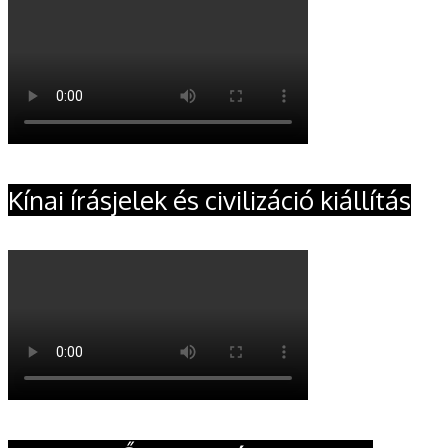
Kínai írásjelek és civilizáció kiállítás