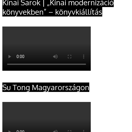
Kínai Sarok | „Kínai modernizáció
könyvekben” – könyvkiállítás
Su Tong Magyarországon