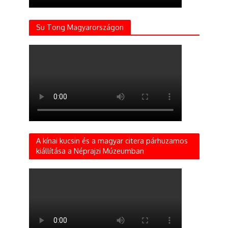
Su Tong Magyarországon
A kínai kucsin és a magyar citera párhuzamos
kiállítása a Néprajzi Múzeumban