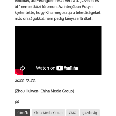
elnökkel, aki Pekingben részt vett a 3. „Övezet és
út” nemzetközi fórumon. Az interjúban Putyin
kijelentette, hogy Kína megosztja a lehetőségeket
más országokkal, nem pedig kényszeríti őket.
2023. 10. 22.
(Zhou Huiwen- China Media Group)
(x)
Címkék
China Media Group
CMG
gazdaság