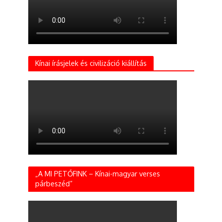
Kínai írásjelek és civilizáció kiállítás
„A MI PETŐFINK – Kínai-magyar verses
párbeszéd”