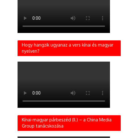
Hogy hangzik ugyanaz a vers kínai és magyar
nyelven?
Kínai-magyar párbeszéd (II.) – a China Media
Group tanácskozása