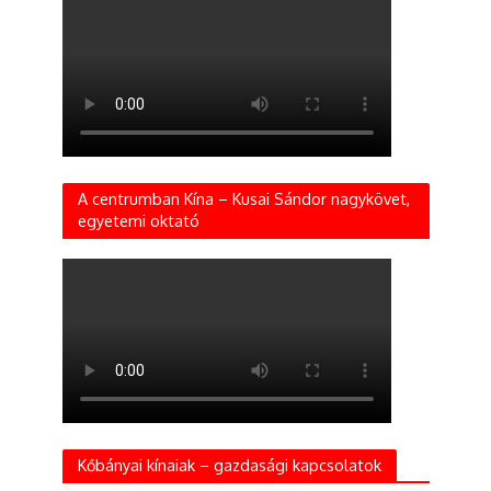
A centrumban Kína – Kusai Sándor nagykövet,
egyetemi oktató
Kőbányai kínaiak – gazdasági kapcsolatok