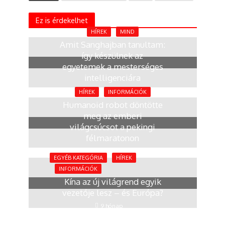
Ez is érdekelhet
HÍREK
MIND
Amit Sanghajban tanultam:
így készülnek az
egyetemek a mesterséges
intelligenciára
2 hónap
HÍREK
INFORMÁCIÓK
Humanoid robot döntötte
meg az emberi
világcsúcsot a pekingi
félmaratonon
4 hónap
EGYÉB KATEGÓRIA
HÍREK
INFORMÁCIÓK
Kína az új világrend egyik
vezetője lesz – és Európa?
9 hónap