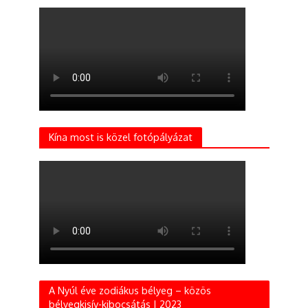
Kína most is közel fotópályázat
A Nyúl éve zodiákus bélyeg – közös
bélyegkisív-kibocsátás | 2023