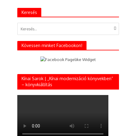
Keresés
Kövessen minket Facebookon!
Kínai Sarok | „Kínai modernizáció könyvekben”
– könyvkiállítás