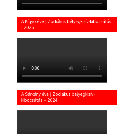
A Kígyó éve | Zodiákus bélyegkisív-kibocsátás
| 2025
A Sárkány éve | Zodiákus bélyegkisív-
kibocsátás – 2024