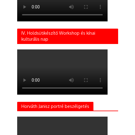
IV. Holdsütikészítő Workshop és kínai
kulturális nap
Horváth Janisz portré beszélgetés