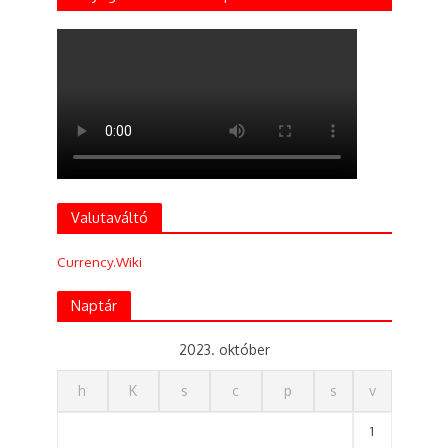
Valutaváltó
Currency.Wiki
Naptár
2023. október
h
K
s
c
p
s
v
1