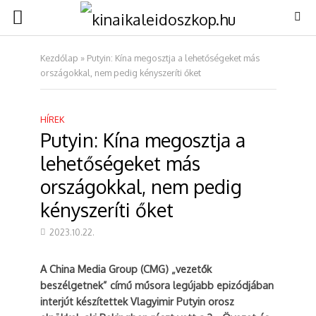
Kezdőlap
»
Putyin: Kína megosztja a lehetőségeket más
országokkal, nem pedig kényszeríti őket
HÍREK
Putyin: Kína megosztja a
lehetőségeket más
országokkal, nem pedig
kényszeríti őket
2023.10.22.
A China Media Group (CMG) „vezetők
beszélgetnek” című műsora legújabb epizódjában
interjút készítettek Vlagyimir Putyin orosz