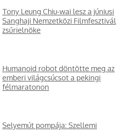
Tony Leung Chiu-wai lesz a júniusi
Sanghaji Nemzetközi Filmfesztivál
zsűrielnöke
Humanoid robot döntötte meg az
emberi világcsúcsot a pekingi
félmaratonon
Selyemút pompája: Szellemi