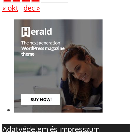
« okt
dec »
Adatvédelem és impresszum