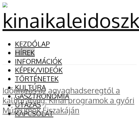
KEZDŐLAP
HÍREK
INFORMÁCIÓK
KÉPEK/VIDEÓK
TÖRTÉNETEK
KULTÚRA
Időutazás az agyaghadseregtől a
GASZTRONÓMIA
kalligráfiáig: Kínai programok a győri
UTAZÁS
Múzeumok Éjszakáján
KAPCSOLAT