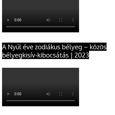
A Nyúl éve zodiákus bélyeg – közös
bélyegkisív-kibocsátás | 2023