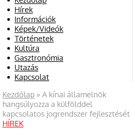
Hírek
Információk
Képek/Videók
Történetek
Kultúra
Gasztronómia
Utazás
Kapcsolat
Kezdőlap
»
A kínai államelnök
hangsúlyozza a külfölddel
kapcsolatos jogrendszer fejlesztését
HÍREK