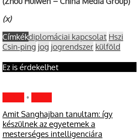
(Zhou Huiwen – China Media Group)
(x)
Címkék
diplomáciai kapcsolat
Hszi
Csin-ping
jog
jogrendszer
külföld
Ez is érdekelhet
HÍREK
•
MIND
Amit Sanghajban tanultam: így
készülnek az egyetemek a
mesterséges intelligenciára