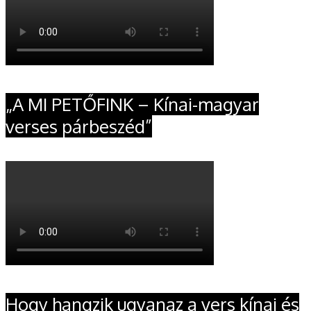
„A MI PETŐFINK – Kínai-magyar
verses párbeszéd”
Hogy hangzik ugyanaz a vers kínai és