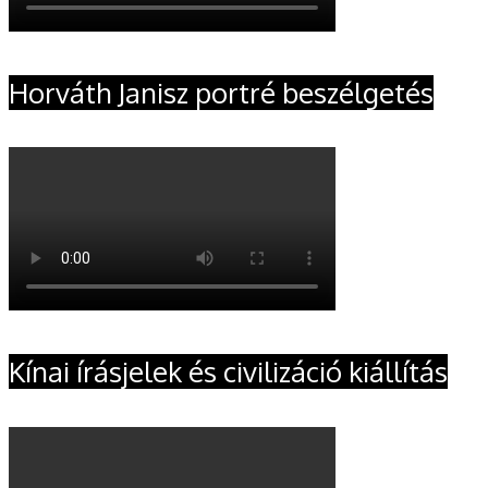
Horváth Janisz portré beszélgetés
Kínai írásjelek és civilizáció kiállítás