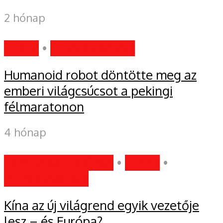
2 hónap
HÍREK
•
INFORMÁCIÓK
Humanoid robot döntötte meg az
emberi világcsúcsot a pekingi
félmaratonon
4 hónap
EGYÉB KATEGÓRIA
•
HÍREK
•
INFORMÁCIÓK
Kína az új világrend egyik vezetője
lesz – és Európa?