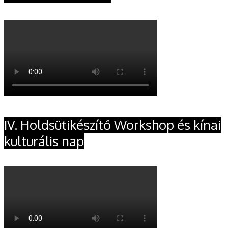
IV. Holdsütikészítő Workshop és kínai
kulturális nap