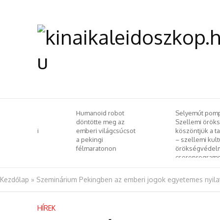
 Chiu-wai
Humanoid robot
Selyemút pompája
si
döntötte meg az
Szellemi örökségg
emzetközi
emberi világcsúcsot
köszöntjük a tavas
l
a pekingi
– szellemi kulturál
e
félmaratonon
örökségvédelmi
csereprogramot
rendeztek
Budapesten
Kezdőlap
»
Szeminárium Pekingben az emberi jogok egyetemes nyila
HÍREK