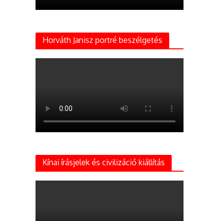
Horváth Janisz portré beszélgetés
Kínai írásjelek és civilizáció kiállítás