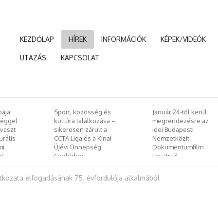
KEZDŐLAP
HÍREK
INFORMÁCIÓK
KÉPEK/VIDEÓK
UTAZÁS
KAPCSOLAT
:
Sport, közösség és
Január 24-től kerül
el
kultúra találkozása –
megrendezésre az
zt
sikeresen zárult a
idei Budapesti
is
CCTA Liga és a Kínai
Nemzetközit
Újévi Ünnepség
Dokumentumfilm
Cegléden
Fesztivál
tkozata elfogadásának 75. évfordulója alkalmából