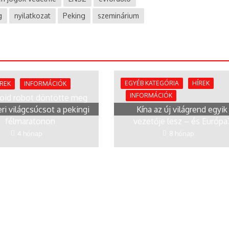
g
nyilatkozat
Peking
szeminárium
EGYÉB KATEGÓRIA
HÍREK
ÍREK
INFORMÁCIÓK
INFORMÁCIÓK
id robot döntötte meg
ri világcsúcsot a pekingi
Kína az új világrend egyik
félmaratonon
vezetője lesz – és Európa
4 hónap
8 hónap