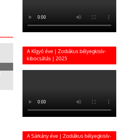
A Kígyó éve | Zodiákus bélyegkisív-
kibocsátás | 2025
?
A Sárkány éve | Zodiákus bélyegkisív-