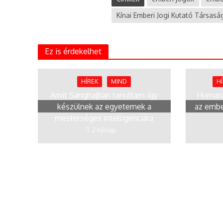
Kínai Emberi Jogi Kutató Társasá
Ez is érdekelhet
HÍREK
MIND
H
Amit Sanghajban tanultam: így
Humano
készülnek az egyetemek a
az embe
mesterséges intelligenciára
2 hónap