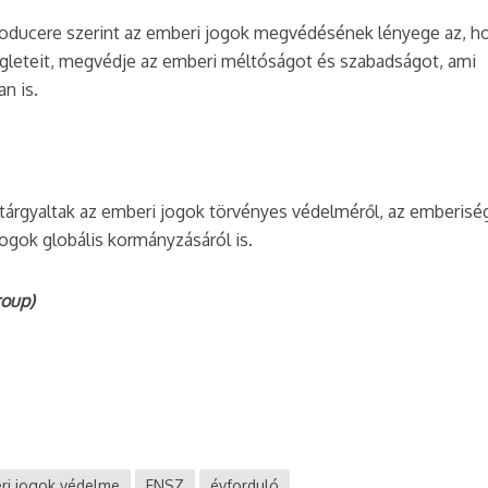
roducere szerint az emberi jogok megvédésének lényege az, h
égleteit, megvédje az emberi méltóságot és szabadságot, ami
n is.
tárgyaltak az emberi jogok törvényes védelméről, az emberisé
jogok globális kormányzásáról is.
roup)
ri jogok védelme
ENSZ
évforduló