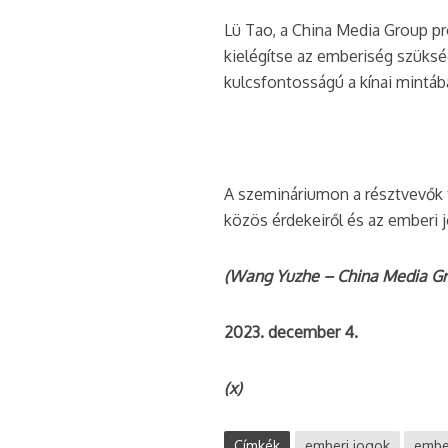
Lü Tao, a China Media Group p
kielégítse az emberiség szüks
kulcsfontosságú a kínai mintába
A szemináriumon a résztvevők 
közös érdekeiről és az emberi 
(Wang Yuzhe – China Media G
2023. december 4.
(x)
Címkék
emberi jogok
embe