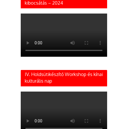
kibocsátás – 2024
IV. Holdsütikészítő Workshop és kínai
kulturális nap