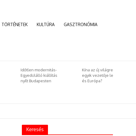
TÖRTÉNETEK
KULTÚRA
GASZTRONÓMIA
Időtlen modernitás-
Kína az új világrend
Egyedülálló kiállítás
egyik vezetője lesz –
nyílt Budapesten
és Európa?
Keresés