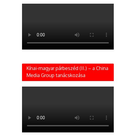
Kínai-magyar párbeszéd (II.) – a China
Media Group tanácskozása