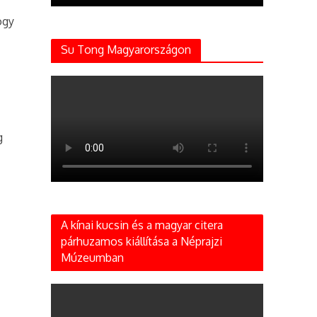
ogy
Su Tong Magyarországon
g
A kínai kucsin és a magyar citera
párhuzamos kiállítása a Néprajzi
Múzeumban