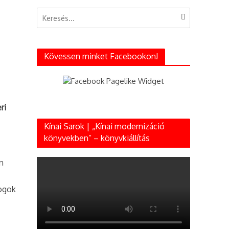
Kövessen minket Facebookon!
ri
Kínai Sarok | „Kínai modernizáció
könyvekben” – könyvkiállítás
n
jogok