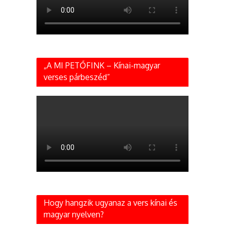
„A MI PETŐFINK – Kínai-magyar
verses párbeszéd”
Hogy hangzik ugyanaz a vers kínai és
magyar nyelven?