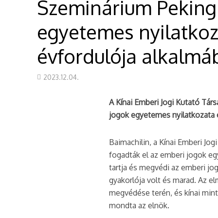
Szeminárium Peking
egyetemes nyilatkoz
évfordulója alkalmá
2023.12.04.
A Kínai Emberi Jogi Kutató Tá
jogok egyetemes nyilatkozata e
Baimachilin, a Kínai Emberi Jo
fogadták el az emberi jogok eg
tartja és megvédi az emberi jo
gyakorlója volt és marad. Az e
megvédése terén, és kínai mintá
mondta az elnök.