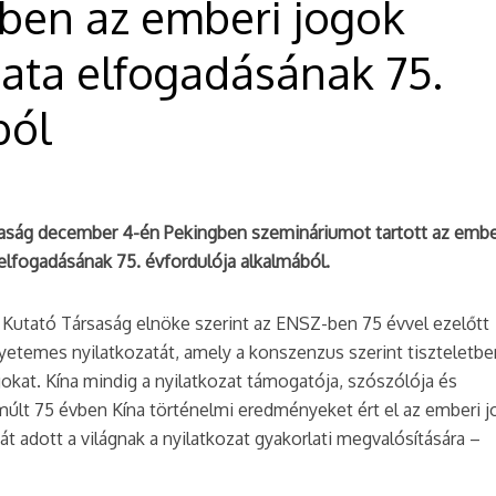
ben az emberi jogok
ata elfogadásának 75.
ból
rsaság december 4-én Pekingben szemináriumot tartott az embe
lfogadásának 75. évfordulója alkalmából.
gi Kutató Társaság elnöke szerint az ENSZ-ben 75 évvel ezelőtt
yetemes nyilatkozatát, amely a konszenzus szerint tiszteletbe
gokat. Kína mindig a nyilatkozat támogatója, szószólója és
lmúlt 75 évben Kína történelmi eredményeket ért el az emberi 
t adott a világnak a nyilatkozat gyakorlati megvalósítására –