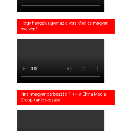
Hogy hangzik ugyanaz a vers kínai és magyar
nyelven?
Kínai-magyar párbeszéd (II.) – a China Media
Group tanácskozása