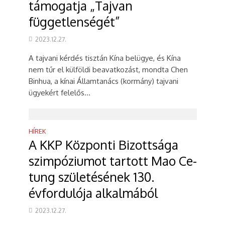
támogatja „Tajvan
függetlenségét”
2023.12.27.
A tajvani kérdés tisztán Kína belügye, és Kína
nem tűr el külföldi beavatkozást, mondta Chen
Binhua, a kínai Államtanács (kormány) tajvani
ügyekért felelős...
HÍREK
A KKP Központi Bizottsága
szimpóziumot tartott Mao Ce-
tung születésének 130.
évfordulója alkalmából
2023.12.27.