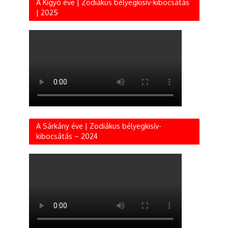
A Kígyó éve | Zodiákus bélyegkisív-kibocsátás
| 2025
A Sárkány éve | Zodiákus bélyegkisív-
kibocsátás – 2024