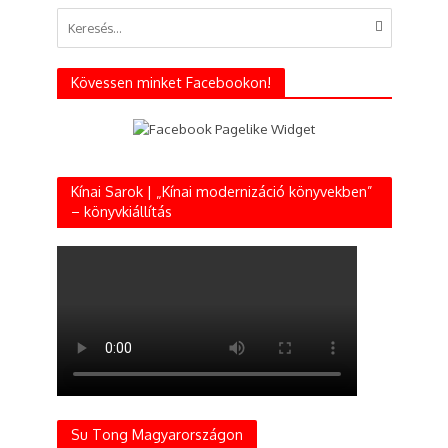
Kövessen minket Facebookon!
Kínai Sarok | „Kínai modernizáció könyvekben”
– könyvkiállítás
Su Tong Magyarországon