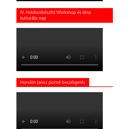
IV. Holdsütikészítő Workshop és kínai
kulturális nap
Horváth Janisz portré beszélgetés