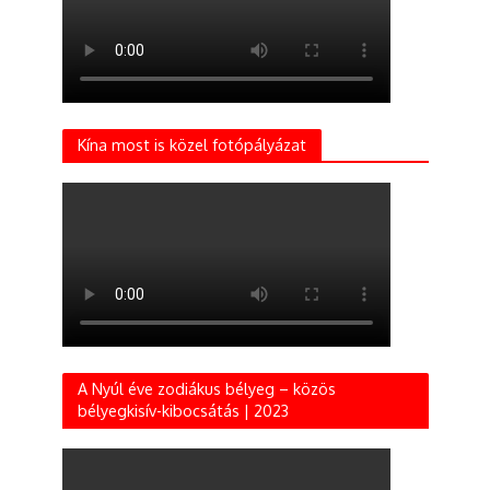
Kína most is közel fotópályázat
A Nyúl éve zodiákus bélyeg – közös
bélyegkisív-kibocsátás | 2023