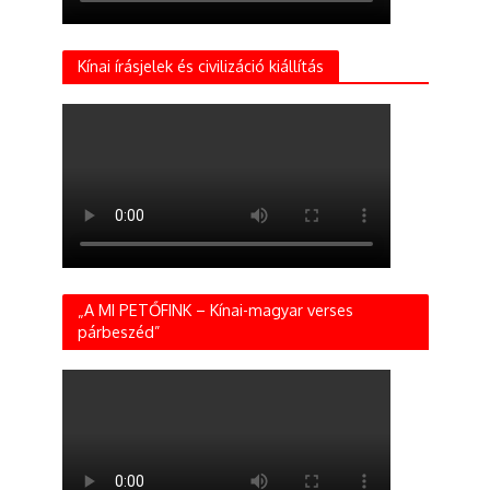
Kínai írásjelek és civilizáció kiállítás
„A MI PETŐFINK – Kínai-magyar verses
párbeszéd”