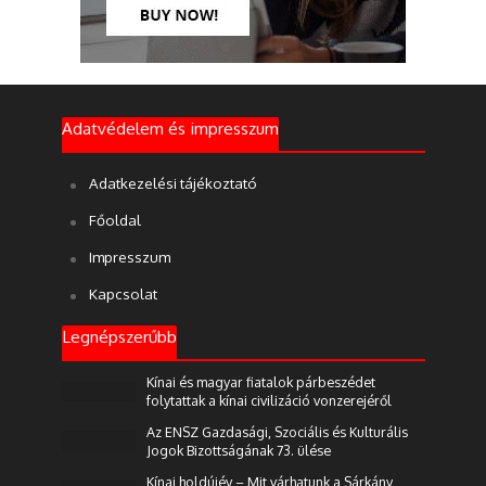
Adatvédelem és impresszum
Adatkezelési tájékoztató
Főoldal
Impresszum
Kapcsolat
Legnépszerűbb
Kínai és magyar fiatalok párbeszédet
folytattak a kínai civilizáció vonzerejéről
Az ENSZ Gazdasági, Szociális és Kulturális
Jogok Bizottságának 73. ülése
Kínai holdújév – Mit várhatunk a Sárkány