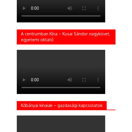
A centrumban Kína – Kusai Sándor nagykövet,
egyetemi oktató
Kőbányai kínaiak – gazdasági kapcsolatok