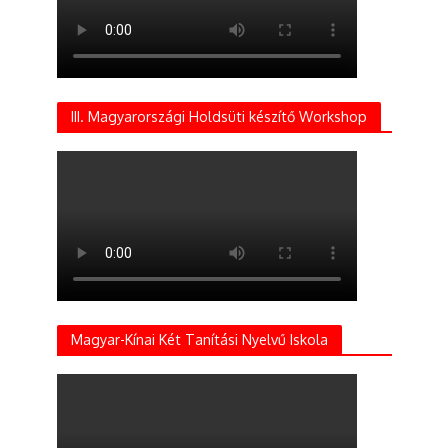
III. Magyarországi Holdsüti készítő Workshop
Magyar-Kínai Két Tanítási Nyelvű Iskola