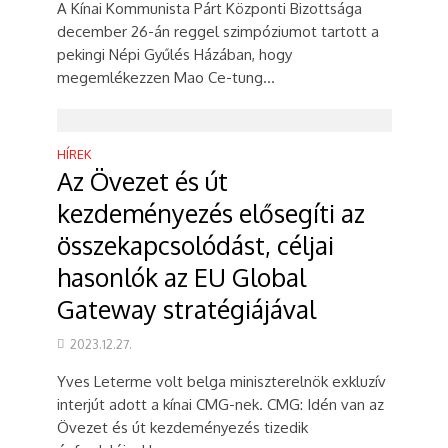
A Kínai Kommunista Párt Központi Bizottsága
december 26-án reggel szimpóziumot tartott a
pekingi Népi Gyűlés Házában, hogy
megemlékezzen Mao Ce-tung...
HÍREK
Az Övezet és út
kezdeményezés elősegíti az
összekapcsolódást, céljai
hasonlók az EU Global
Gateway stratégiájával
2023.12.27.
Yves Leterme volt belga miniszterelnök exkluzív
interjút adott a kínai CMG-nek. CMG: Idén van az
Övezet és út kezdeményezés tizedik