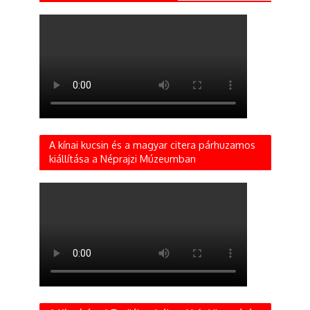
A kínai kucsin és a magyar citera párhuzamos
kiállítása a Néprajzi Múzeumban