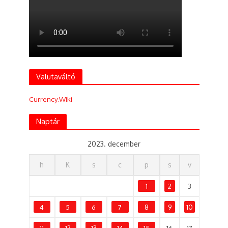
Valutaváltó
Currency.Wiki
Naptár
2023. december
h
K
s
c
p
s
v
1
2
3
4
5
6
7
8
9
10
11
12
13
14
15
16
17